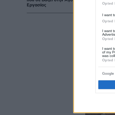
που σε Bάζει στην Aγορά
Opted 
Eργασίας
I want t
Opted 
I want 
Advertis
Opted 
I want t
of my P
was col
Opted 
Google 