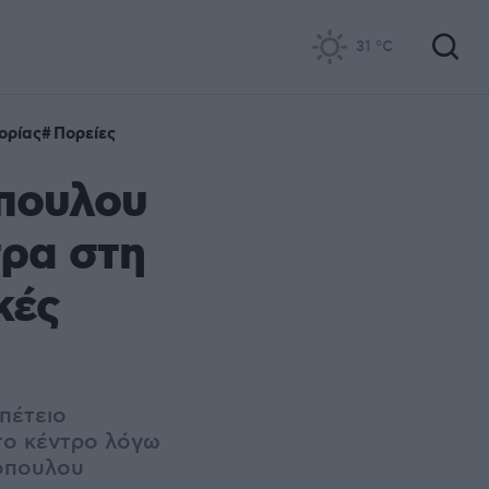
31
°C
ορίας
Πορείες
όπουλου
τρα στη
κές
πέτειο
ο κέντρο λόγω
ρόπουλου