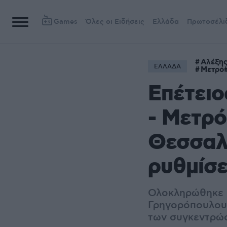
Games
Όλες οι Ειδήσεις
Ελλάδα
Πρωτοσέλι
Αλέξης
ΕΛΛΑΔΑ
Μετρό
Επέτει
- Μετρό
Θεσσαλο
ρυθμίσε
Ολοκληρώθηκε η
Γρηγορόπουλου 
των συγκεντρώσ