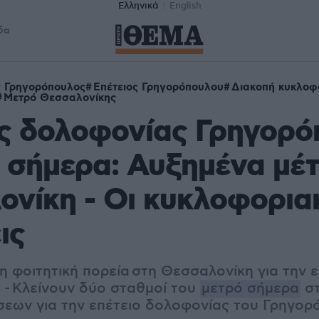
Ελληνικά
English
δα
 Γρηγορόπουλος
Επέτειος Γρηγορόπουλου
Διακοπή κυκλοφ
Μετρό Θεσσαλονίκης
ος δολοφονίας Γρηγορ
 σήμερα: Αυξημένα μέ
νίκη - Οι κυκλοφορια
ις
 φοιτητική πορεία στη Θεσσαλονίκη για την ε
- Κλείνουν δύο σταθμοί του
μετρό σήμερα
στ
εων για την επέτειο δολοφονίας του Γρηγο