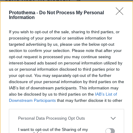
ΔΕΙΤΕ ΟΛΕΣ ΤΙΣ ΕΙΔΗΣΕΙΣ
Protothema -
Do Not Process My Personal
Information
ΤΑ ΠΙΟ ΔΗΜΟΦΙΛΗ
If you wish to opt-out of the sale, sharing to third parties, or
processing of your personal or sensitive information for
targeted advertising by us, please use the below opt-out
section to confirm your selection. Please note that after your
opt-out request is processed you may continue seeing
interest-based ads based on personal information utilized by
us or personal information disclosed to third parties prior to
your opt-out. You may separately opt-out of the further
disclosure of your personal information by third parties on the
IAB’s list of downstream participants. This information may
also be disclosed by us to third parties on the
IAB’s List of
Downstream Participants
that may further disclose it to other
third parties.
Please note that this website/app uses one or more Google
Personal Data Processing Opt Outs
services and may gather and store information including but
not limited to your visit or usage behaviour. You may click to
I want to opt-out of the Sharing of my