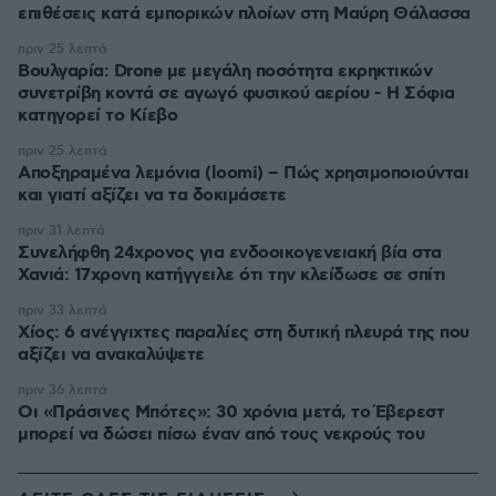
επιθέσεις κατά εμπορικών πλοίων στη Μαύρη Θάλασσα
πριν 25 λεπτά
Βουλγαρία: Drone με μεγάλη ποσότητα εκρηκτικών
συνετρίβη κοντά σε αγωγό φυσικού αερίου - Η Σόφια
κατηγορεί το Κίεβο
πριν 25 λεπτά
Αποξηραμένα λεμόνια (loomi) – Πώς χρησιμοποιούνται
και γιατί αξίζει να τα δοκιμάσετε
πριν 31 λεπτά
Συνελήφθη 24χρονος για ενδοοικογενειακή βία στα
Χανιά: 17χρονη κατήγγειλε ότι την κλείδωσε σε σπίτι
πριν 33 λεπτά
Χίος: 6 ανέγγιχτες παραλίες στη δυτική πλευρά της που
αξίζει να ανακαλύψετε
πριν 36 λεπτά
Οι «Πράσινες Μπότες»: 30 χρόνια μετά, το Έβερεστ
μπορεί να δώσει πίσω έναν από τους νεκρούς του