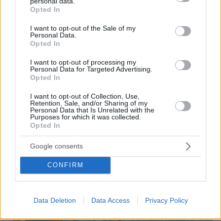
personal data.
grant or deny consent to Google and its third-party tags to
Opted In
use your data for below specified purposes in below Google
consent section.
I want to opt-out of the Sale of my
Personal Data.
Opted In
08.08.2026, 18:08
I want to opt-out of processing my
Μυστήριο 3.500 ετών στη Σαντορίνη: Ο 15χρονος
Personal Data for Targeted Advertising.
που δεν πρόλαβε να ξεφύγει από το τσουνάμι
Opted In
μπορεί ν' αλλάξει τη χρονολογία της μεγάλης
I want to opt-out of Collection, Use,
έκρηξης
Retention, Sale, and/or Sharing of my
Personal Data that Is Unrelated with the
Purposes for which it was collected.
Opted In
Google consents
CONFIRM
Data Deletion
Data Access
Privacy Policy