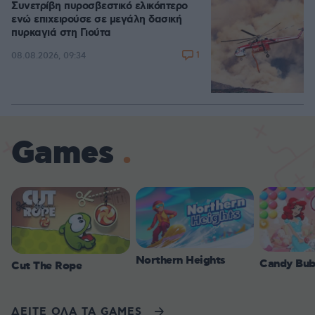
Συνετρίβη πυροσβεστικό ελικόπτερο
ενώ επιχειρούσε σε μεγάλη δασική
πυρκαγιά στη Γιούτα
1
08.08.2026, 09:34
Games
Northern Heights
Candy Bub
Cut The Rope
ΔΕΙΤΕ ΟΛΑ ΤΑ GAMES