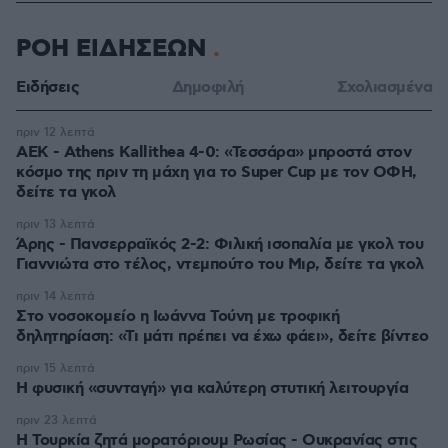
ΡΟΗ ΕΙΔΗΣΕΩΝ
Ειδήσεις
Δημοφιλή
Σχολιασμένα
πριν 12 λεπτά
ΑΕΚ - Athens Kallithea 4-0: «Τεσσάρα» μπροστά στον
κόσμο της πριν τη μάχη για το Super Cup με τον ΟΦΗ,
δείτε τα γκολ
πριν 13 λεπτά
Άρης - Πανσερραϊκός 2-2: Φιλική ισοπαλία με γκολ του
Γιαννιώτα στο τέλος, ντεμπούτο του Μιρ, δείτε τα γκολ
πριν 14 λεπτά
Στο νοσοκομείο η Ιωάννα Τούνη με τροφική
δηλητηρίαση: «Τι μάτι πρέπει να έχω φάει», δείτε βίντεο
πριν 15 λεπτά
Η φυσική «συνταγή» για καλύτερη στυτική λειτουργία
πριν 23 λεπτά
Η Τουρκία ζητά μορατόριουμ Ρωσίας - Ουκρανίας στις