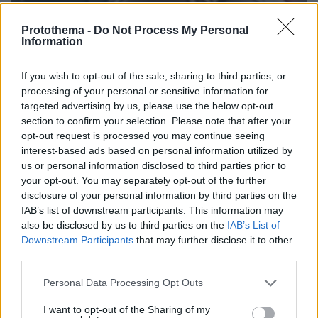
Protothema -
Do Not Process My Personal
Information
If you wish to opt-out of the sale, sharing to third parties, or
processing of your personal or sensitive information for
targeted advertising by us, please use the below opt-out
section to confirm your selection. Please note that after your
opt-out request is processed you may continue seeing
interest-based ads based on personal information utilized by
us or personal information disclosed to third parties prior to
your opt-out. You may separately opt-out of the further
disclosure of your personal information by third parties on the
IAB’s list of downstream participants. This information may
also be disclosed by us to third parties on the
IAB’s List of
07.08.2026, 07:16
Downstream Participants
that may further disclose it to other
Οργή στο Περού για το βίντεο της σεξουαλικής
third parties.
επίθεσης μαέστρου σε 26χρονη τραγουδίστρια:
«Σιγά-σιγά θα το ξεπεράσεις» της έλεγαν από τη
Please note that this website/app uses one or more Google
Personal Data Processing Opt Outs
μπάντα της
services and may gather and store information including but
not limited to your visit or usage behaviour. You may click to
I want to opt-out of the Sharing of my