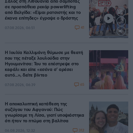
Σάλος στη Λιθουανία από σαμποτάζ
σε προσπάθεια ρεκόρ powerlifting
από Βελγίδα: «Είμαι ρατσιστής και το
έκανα επίτηδες» έγραψε ο δράστης
41
07.08.2026, 06:51
Loaded
:
100.00%
Η Ιουλία Καλλιμάνη θύμωσε με θεατή
που της πέταξε λουλούδια στην
Ηγουμενίτσα: Του τα επέστρεψε στο
κεφάλι και είπε «εσένα σ' αρέσει
αυτό...», δείτε βίντεο
65
07.08.2026, 06:39
Η αποκαλυπτική κατάθεση της
συζύγου του Αφγανού: Πώς
γνωρίσαμε τη Λίσα, γιατί υποψιάστηκα
ότι ήταν το πτώμα στη βαλίτσα
312
06.08.2026, 12:32