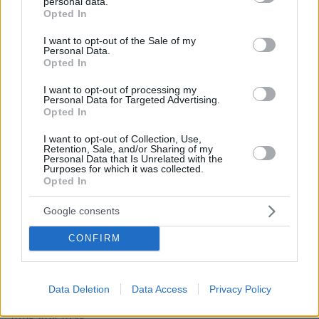
personal data.
grant or deny consent to Google and its third-party tags to
Opted In
use your data for below specified purposes in below Google
consent section.
I want to opt-out of the Sale of my
Personal Data.
Opted In
I want to opt-out of processing my
Personal Data for Targeted Advertising.
Opted In
I want to opt-out of Collection, Use,
Retention, Sale, and/or Sharing of my
Personal Data that Is Unrelated with the
Purposes for which it was collected.
Opted In
Google consents
CONFIRM
Data Deletion
Data Access
Privacy Policy