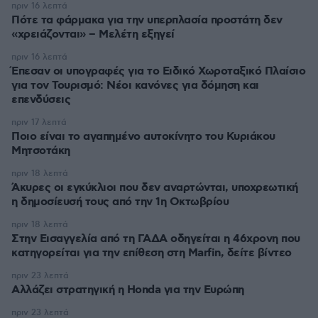
πριν 16 λεπτά
Πότε τα φάρμακα για την υπερπλασία προστάτη δεν
«χρειάζονται» – Μελέτη εξηγεί
πριν 16 λεπτά
Έπεσαν οι υπογραφές για το Ειδικό Χωροταξικό Πλαίσιο
για τον Τουρισμό: Νέοι κανόνες για δόμηση και
επενδύσεις
πριν 17 λεπτά
Ποιο είναι το αγαπημένο αυτοκίνητο του Κυριάκου
Μητσοτάκη
πριν 18 λεπτά
Άκυρες οι εγκύκλιοι που δεν αναρτώνται, υποχρεωτική
η δημοσίευσή τους από την 1η Οκτωβρίου
πριν 18 λεπτά
Στην Εισαγγελία από τη ΓΑΔΑ οδηγείται η 46χρονη που
κατηγορείται για την επίθεση στη Marfin, δείτε βίντεο
πριν 23 λεπτά
Αλλάζει στρατηγική η Honda για την Ευρώπη
πριν 23 λεπτά