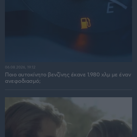
06.08.2026, 19:12
Ποιο αυτοκίνητο βενζίνης έκανε 1.980 χλμ με έναν
ανεφοδιασμό;