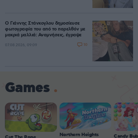
Ο Γιάννης Στάνκογλου δημοσίευσε
φωτογραφία του από το παρελθόν με
μακριά μαλλιά: Αναμνήσεις, έγραψε
10
07.08.2026, 09:09
Games
Northern Heights
Candy Bub
Cut The Rope