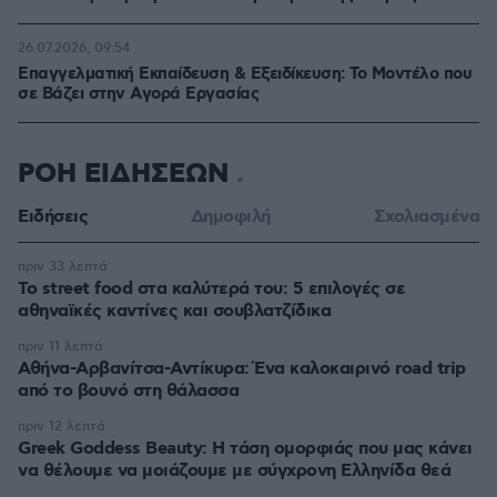
26.07.2026, 09:54
Επαγγελματική Εκπαίδευση & Εξειδίκευση: Το Mοντέλο που
σε Bάζει στην Aγορά Eργασίας
ΡΟΗ ΕΙΔΗΣΕΩΝ
Ειδήσεις
Δημοφιλή
Σχολιασμένα
πριν 33 λεπτά
Το street food στα καλύτερά του: 5 επιλογές σε
αθηναϊκές καντίνες και σουβλατζίδικα
πριν 11 λεπτά
Αθήνα-Αρβανίτσα-Αντίκυρα: Ένα καλοκαιρινό road trip
από το βουνό στη θάλασσα
πριν 12 λεπτά
Greek Goddess Beauty: Η τάση ομορφιάς που μας κάνει
να θέλουμε να μοιάζουμε με σύγχρονη Ελληνίδα θεά