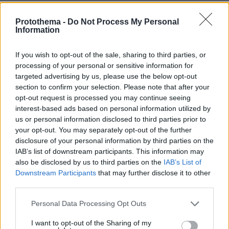
ΔΕΙΤΕ ΟΛΕΣ ΤΙΣ ΕΙΔΗΣΕΙΣ
Protothema -
Do Not Process My Personal
Information
If you wish to opt-out of the sale, sharing to third parties, or
ΤΑ ΠΙΟ ΔΗΜΟΦΙΛΗ
processing of your personal or sensitive information for
targeted advertising by us, please use the below opt-out
section to confirm your selection. Please note that after your
opt-out request is processed you may continue seeing
interest-based ads based on personal information utilized by
us or personal information disclosed to third parties prior to
your opt-out. You may separately opt-out of the further
disclosure of your personal information by third parties on the
IAB’s list of downstream participants. This information may
also be disclosed by us to third parties on the
IAB’s List of
Downstream Participants
that may further disclose it to other
third parties.
Please note that this website/app uses one or more Google
Personal Data Processing Opt Outs
services and may gather and store information including but
not limited to your visit or usage behaviour. You may click to
I want to opt-out of the Sharing of my