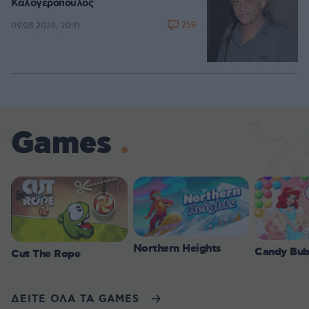
Καλογερόπουλος
259
09.08.2026, 20:11
Games
Northern Heights
Candy Bub
Cut The Rope
ΔΕΙΤΕ ΟΛΑ ΤΑ GAMES