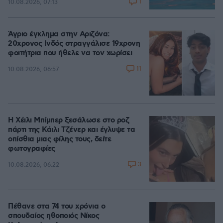
1
10.08.2026, 07:13
Άγριο έγκλημα στην Αριζόνα:
20χρονος Ινδός στραγγάλισε 19χρονη
φοιτήτρια που ήθελε να τον χωρίσει
11
10.08.2026, 06:57
Η Χέιλι Μπίμπερ ξεσάλωσε στο ροζ
πάρτι της Κάιλι Τζένερ και έγλυψε τα
οπίσθια μιας φίλης τους, δείτε
φωτογραφίες
3
10.08.2026, 06:22
Πέθανε στα 74 του χρόνια ο
σπουδαίος ηθοποιός Νίκος