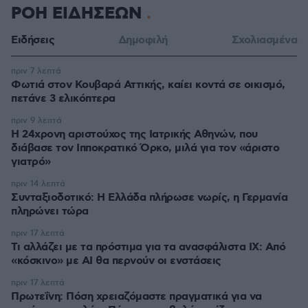
ΡΟΗ ΕΙΔΗΣΕΩΝ
Ειδήσεις
Δημοφιλή
Σχολιασμένα
πριν 7 λεπτά
Φωτιά στον Κουβαρά Αττικής, καίει κοντά σε οικισμό,
πετάνε 3 ελικόπτερα
πριν 9 λεπτά
Η 24χρονη αριστούχος της Ιατρικής Αθηνών, που
διάβασε τον Ιπποκρατικό Όρκο, μιλά για τον «άριστο
γιατρό»
πριν 14 λεπτά
Συνταξιοδοτικό: H Ελλάδα πλήρωσε νωρίς, η Γερμανία
πληρώνει τώρα
πριν 17 λεπτά
Τι αλλάζει με τα πρόστιμα για τα ανασφάλιστα ΙΧ: Από
«κόσκινο» με AI θα περνούν οι ενστάσεις
πριν 17 λεπτά
Πρωτεΐνη: Πόση χρειαζόμαστε πραγματικά για να