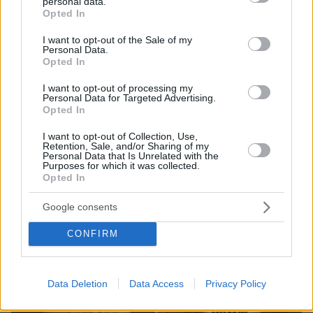
personal data.
grant or deny consent to Google and its third-party tags to
Opted In
use your data for below specified purposes in below Google
consent section.
I want to opt-out of the Sale of my
Personal Data.
Opted In
I want to opt-out of processing my
Personal Data for Targeted Advertising.
09.08.2026, 22:48
Opted In
Τη Υπερμάχω: Η νύχτα του Αυγούστου πριν από
1.400 χρόνια, που γέννησε τον Ακάθιστο Ύμνο
I want to opt-out of Collection, Use,
Retention, Sale, and/or Sharing of my
Personal Data that Is Unrelated with the
Purposes for which it was collected.
Opted In
Google consents
CONFIRM
Data Deletion
Data Access
Privacy Policy