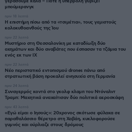
γεράσουμε καλά – Πότε η υπερβολή γυρίζει
μπούμερανγκ
πριν 18 λεπτά
Η επιστήμη πίσω από τα «τσιμέτια», τους γεμιστούς
κολοκυθοανθούς της Ίου
πριν 22 λεπτά
Μυστήριο στη Θεσσαλονίκη με καταδίωξη δύο
οχημάτων και δύο αναβάτες που έσπασαν τα τζάμια του
ενός εκ των ΙΧ
πριν 22 λεπτά
Νέο περιστατικό εντοπισμού drones πάνω από
στρατιωτική βάση προκαλεί ανησυχία στη Γερμανία
πριν 24 λεπτά
Συναγερμός κοντά στο γκολφ κλαμπ του Ντόναλντ
Τραμπ: Μαχητικά αναχαίτισαν δύο πολιτικά αεροσκάφη
πριν 43 λεπτά
«Εγώ είμαι ο Ιησούς»: 20χρονος σκότωσε φύλακα σε
παραθαλάσσιο θέρετρο στη Χαβάη, κυκλοφορούσε
γυμνός και ούρλιαζε στους δρόμους