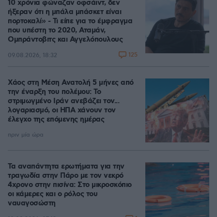
10 χρόνια φώναζαν οφσάιντ, δεν
ήξεραν ότι η μπάλα μπάσκετ είναι
πορτοκαλί» - Τι είπε για το έμφραγμα
που υπέστη το 2020, Αταμάν,
Ομπράντοβιτς και Αγγελόπουλους
125
09.08.2026, 18:32
Χάος στη Μέση Ανατολή 5 μήνες από
την έναρξη του πολέμου: Το
στριμωγμένο Ιράν ανεβάζει τον...
λογαριασμό, οι ΗΠΑ χάνουν τον
έλεγχο της επόμενης ημέρας
πριν μία ώρα
Τα αναπάντητα ερωτήματα για την
τραγωδία στην Πάρο με τον νεκρό
4χρονο στην πισίνα: Στο μικροσκόπιο
οι κάμερες και ο ρόλος του
ναυαγοσώστη