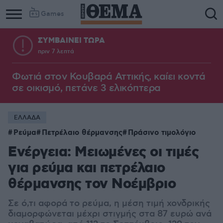
Games
ΣΥΜΒΑΙΝΕΙ ΤΩΡΑ
πριν 7 λεπτά
Φωτιά στον Κουβαρά Αττικής, καίει κοντά
σε οικισμό, πετάνε 3 ελικόπτερα
ΕΛΛΑΔΑ
Ρεύμα
Πετρέλαιο θέρμανσης
Πράσινο τιμολόγιο
Ενέργεια: Μειωμένες οι τιμές
για ρεύμα και πετρέλαιο
θέρμανσης τον Νοέμβριο
Σε ό,τι αφορά το ρεύμα, η μέση τιμή χονδρικής
διαμορφώνεται μέχρι στιγμής στα 87 ευρώ ανά