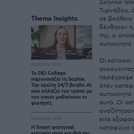
Σκηνικό τρ
Τυρνάβου, ό
Thema Insights
σε βοήθεια 
δέχθηκαν η 
της, ο οποί
αυτοκίνητό 
Οι κάτοικοι
30.07.2026, 09:33
ακούγοντας 
Το DEI College
περιέγραψε 
παρουσιάζει τη Sophia.
Την πρώτη 24/7 βοηθό AI
όταν κατάφε
που αλλάζει τον τρόπο με
αυτοκίνητό
τον οποίο μαθαίνουν οι
αυτό. Οι ασ
φοιτητές
αναζήτησαν
είχε εξαφαν
03.08.2026, 10:56
καταφύγιο σ
Η Smart φοιτητική
κατοικία στην καρδιά της