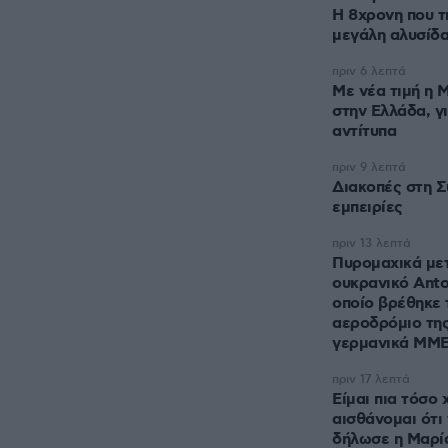
Η 8χρονη που τ
μεγάλη αλυσίδ
πριν 6 λεπτά
Με νέα τιμή η 
στην Ελλάδα, γ
αντίτυπα
πριν 9 λεπτά
Διακοπές στη Σ
εμπειρίες
πριν 13 λεπτά
Πυρομαχικά με
ουκρανικό Anto
οποίο βρέθηκε 
αεροδρόμιο της
γερμανικά ΜΜ
πριν 17 λεπτά
Είμαι πια τόσο
αισθάνομαι ότι 
δήλωσε η Μαρί