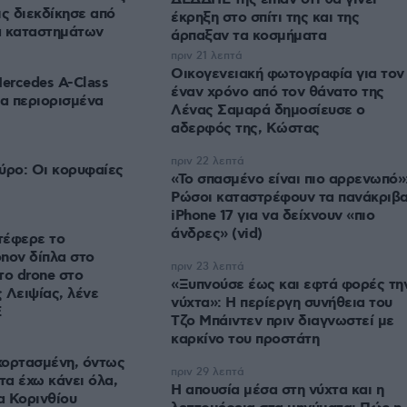
ις διεκδίκησε από
έκρηξη στο σπίτι της και της
α καταστημάτων
άρπαξαν τα κοσμήματα
πριν 21 λεπτά
Οικογενειακή φωτογραφία για τον
Mercedes A-Class
έναν χρόνο από τον θάνατο της
ια περιορισμένα
Λένας Σαμαρά δημοσίευσε ο
αδερφός της, Κώστας
πριν 22 λεπτά
ύρο: Οι κορυφαίες
«Το σπασμένο είναι πιο αρρενωπό»
Ρώσοι καταστρέφουν τα πανάκριβ
iPhone 17 για να δείχνουν «πιο
άνδρες» (vid)
τέφερε το
nov δίπλα στο
πριν 23 λεπτά
το drone στο
«Ξυπνούσε έως και εφτά φορές τη
 Λειψίας, λένε
νύχτα»: Η περίεργη συνήθεια του
Ε
Τζο Μπάιντεν πριν διαγνωστεί με
καρκίνο του προστάτη
 χορτασμένη, όντως
πριν 29 λεπτά
τα έχω κάνει όλα,
Η απουσία μέσα στη νύχτα και η
α Κορινθίου