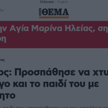
Ελληνικά
English
δα
ν Aγία Μαρίνα Ηλείας, σ
φη
βος
ος: Προσπάθησε να χτ
γο και το παιδί του με
ητο