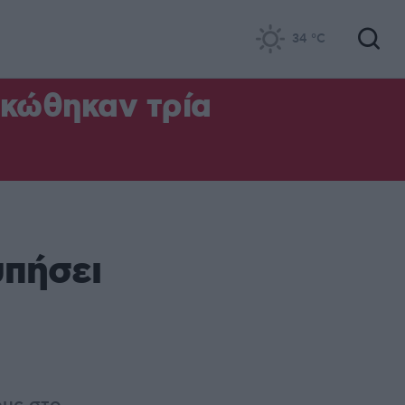
34
°C
ηκώθηκαν τρία
υπήσει