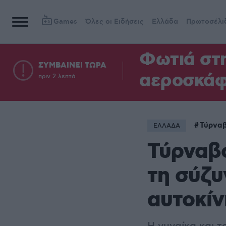
Games
Όλες οι Ειδήσεις
Ελλάδα
Πρωτοσέλι
Φωτιά στη
ΣΥΜΒΑΙΝΕΙ ΤΩΡΑ
αεροσκά
πριν 2 λεπτά
Τύρνα
ΕΛΛΑΔΑ
Τύρναβ
τη σύζυ
αυτοκίν