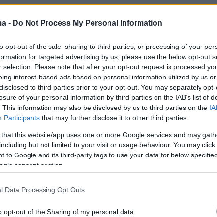
ma -
Do Not Process My Personal Information
αι το παιδί της μεταφέρθηκαν για την
ους στο αστυνομικό τμήμα Τυρνάβου, όπου
to opt-out of the sale, sharing to third parties, or processing of your per
κε σε βάρος του συζύγου και πατέρα τους
formation for targeted advertising by us, please use the below opt-out s
r selection. Please note that after your opt-out request is processed y
για ενδοοικογενειακή βία και απόπειρα
eing interest-based ads based on personal information utilized by us or
ίας και αναζητείται στα όρια του
disclosed to third parties prior to your opt-out. You may separately opt-
.
losure of your personal information by third parties on the IAB’s list of
. This information may also be disclosed by us to third parties on the
IA
Participants
that may further disclose it to other third parties.
ήμερα:
 that this website/app uses one or more Google services and may gath
including but not limited to your visit or usage behaviour. You may click 
α Ιωάννινα - Νεκρός σε τροχαίο 26χρονος, τ
 to Google and its third-party tags to use your data for below specifi
ogle consent section.
 του «καρφώθηκε» σε δέντρο
l Data Processing Opt Outs
 Κατάρ ρυθμιστές της επόμενης ημέρας για τη
πιθανός διάδοχος του Σινουάρ πήγε στην
o opt-out of the Sharing of my personal data.