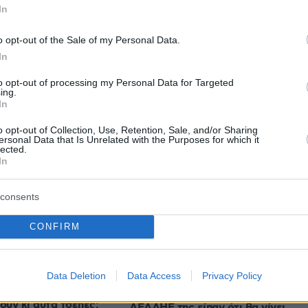
 συνάντησε τον Φιντάν
In
o opt-out of the Sale of my Personal Data.
του Ντέμη Χασάμπη - Η μεγαλοφυία που λύνει
In
 ζωής και πήρε το Νόμπελ
to opt-out of processing my Personal Data for Targeted
ing.
In
protothema.gr στο Google News
το
και μάθετε πρώτοι
o opt-out of Collection, Use, Retention, Sale, and/or Sharing
ersonal Data that Is Unrelated with the Purposes for which it
εις
lected.
In
Ειδήσεις
 τελευταίες
από την Ελλάδα και τον Κόσμο, τη
Protothema.gr
μβαίνουν, στο
consents
CONFIRM
Ειδήσεις
Δημοφιλή
Σχολιασμέν
ΗΣΕΩΝ
Data Deletion
Data Access
Privacy Policy
Μαγνησία: Δήθεν τεχνικοί του
ουν κι αυτά τσέπες:
ΔΕΔΔΗΕ της είπαν ότι θα γίνει