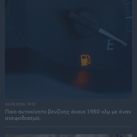
06.08.2026, 19:12
Ποιο αυτοκίνητο βενζίνης έκανε 1.980 χλμ με έναν
ανεφοδιασμό;