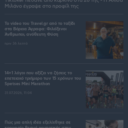
Tiktoker πέθανε από καρκίνο στα 26 της - Η Αλίσα
Μιλάνο έγραψε στο προφίλ της
To video του Travel.gr από το ταξίδι
στα Βόρεια Άγραφα: Φιλόξενοι
Άνθρωποι, ανόθευτη Φύση
πριν 36 λεπτά
14+1 λόγοι που αξίζει να ζήσεις το
επετειακό τριήμερο των 15 χρόνων του
Spetses Mini Marathon
31.07.2026, 11:04
Πώς μια απλή ιδέα εξελίχθηκε σε