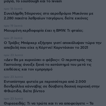
μαγιά, το sourdough και το levain
πριν 16 λεπτά
Συνελήφθη 56χρονος στο αεροδρόμιο Μυκόνου με
2.280 πακέτα λαθραίων τσιγάρων, δείτε εικόνες
πριν 19 λεπτά
Μειωμένη κερδοφορία έχει η BMW. Τι φταίει;
πριν 21 λεπτά
O Τράβις Μπάρκερ εξήγησε γιατί αποκάλυψαν τώρα την
αποβολή που είχε η Κόρτνεϊ Καρντάσιαν το 2021
πριν 23 λεπτά
«Δεν θα με κυριεύσει ο φόβος»: Ο περιπτεράς της
Γαστούνης άνοιξε ξανά το κατάστημά του μετά τις
επιθέσεις και τον εμπρησμό
πριν 23 λεπτά
Εντοπίστηκε φυτεία με περισσότερα από 2.000
δενδρύλλια κάνναβης σε δύσβατη δασική περιοχή στην
Φθιώτιδα, δείτε βίντεο
πριν 23 λεπτά
Θυρεοειδής: Τι να τρώτε και τι να αποφεύγετε – Τα