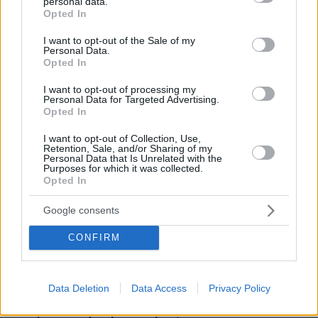
personal data.
grant or deny consent to Google and its third-party tags to
Opted In
use your data for below specified purposes in below Google
consent section.
I want to opt-out of the Sale of my
Personal Data.
Opted In
I want to opt-out of processing my
Personal Data for Targeted Advertising.
Opted In
* Υποχρεωτικά πεδία
I want to opt-out of Collection, Use,
Retention, Sale, and/or Sharing of my
Personal Data that Is Unrelated with the
Purposes for which it was collected.
ΡΟΗ ΕΙΔΗΣΕΩΝ
Opted In
Ειδήσεις
Δημοφιλή
Σχολιασμένα
Google consents
CONFIRM
πριν 14 λεπτά
Μέχρι το τέλος του καλοκαιριού αυτά τα ζώδια θα
έχουν βρει την αληθινή αγάπη
Data Deletion
Data Access
Privacy Policy
πριν 14 λεπτά
Άρτος: Όσα πρέπει να γνωρίζουμε για το προζύμι, τη