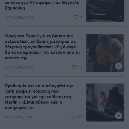
εκτέλεση με 97 σφαίρες του Βαγγέλη
Ζαμπούνη
9
07.08.2026, 10:33
Οργή στο Περού για το βίντεο της
σεξουαλικής επίθεσης μαέστρου σε
26χρονη τραγουδίστρια: «Σιγά-σιγά
θα το ξεπεράσεις» της έλεγαν από τη
μπάντα της
75
07.08.2026, 07:16
Προθεσμία για να απολογηθεί την
Τρίτη έλαβε η 46χρονη που
κατηγορείται για την επίθεση στη
Marfin - «Είναι αθώα» λέει ο
συνήγορός της
127
07.08.2026, 11:41