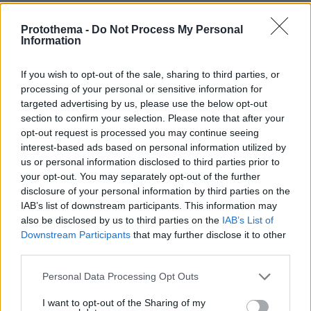
ΌΝΟΜΑ *
Protothema -
Do Not Process My Personal
Information
If you wish to opt-out of the sale, sharing to third parties, or
processing of your personal or sensitive information for
EMAIL
targeted advertising by us, please use the below opt-out
section to confirm your selection. Please note that after your
opt-out request is processed you may continue seeing
interest-based ads based on personal information utilized by
us or personal information disclosed to third parties prior to
your opt-out. You may separately opt-out of the further
ΣΧΌΛΙΟ *
disclosure of your personal information by third parties on the
IAB’s list of downstream participants. This information may
also be disclosed by us to third parties on the
IAB’s List of
Downstream Participants
that may further disclose it to other
third parties.
Please note that this website/app uses one or more Google
Personal Data Processing Opt Outs
services and may gather and store information including but
not limited to your visit or usage behaviour. You may click to
I want to opt-out of the Sharing of my
Απομένουν
2500
χαρακτήρες