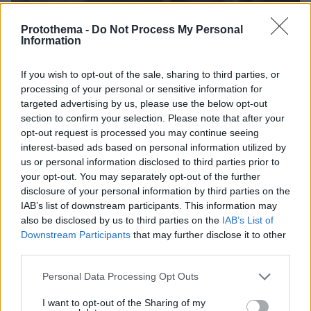
Protothema -
Do Not Process My Personal
Information
If you wish to opt-out of the sale, sharing to third parties, or
07.08.2026, 18:22
processing of your personal or sensitive information for
«Πόσα θέλεις για το κορίτσι;»: Τουρίστας στην
targeted advertising by us, please use the below opt-out
Κρήτη ζητά... τιμή για να ασελγήσει σε ανήλικη, τι
section to confirm your selection. Please note that after your
καταγγέλλει ο ιδιοκτήτης επιχείρησης
opt-out request is processed you may continue seeing
interest-based ads based on personal information utilized by
us or personal information disclosed to third parties prior to
your opt-out. You may separately opt-out of the further
disclosure of your personal information by third parties on the
IAB’s list of downstream participants. This information may
also be disclosed by us to third parties on the
IAB’s List of
Downstream Participants
that may further disclose it to other
third parties.
Please note that this website/app uses one or more Google
Personal Data Processing Opt Outs
services and may gather and store information including but
not limited to your visit or usage behaviour. You may click to
I want to opt-out of the Sharing of my