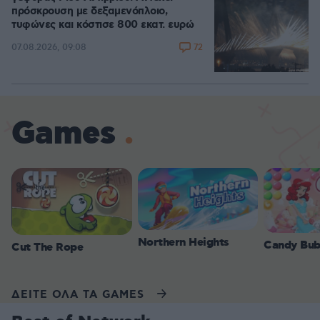
πρόσκρουση με δεξαμενόπλοιο,
τυφώνες και κόστισε 800 εκατ. ευρώ
72
07.08.2026, 09:08
Games
Northern Heights
Candy Bub
Cut The Rope
ΔΕΙΤΕ ΟΛΑ ΤΑ GAMES