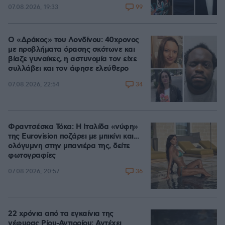
99
07.08.2026, 19:33
Ο «Δράκος» του Λονδίνου: 40χρονος
με προβλήματα όρασης σκότωνε και
βίαζε γυναίκες, η αστυνομία τον είχε
συλλάβει και τον άφησε ελεύθερο
34
07.08.2026, 22:54
Φραντσέσκα Τόκα: Η Ιταλίδα «νύφη»
της Eurovision ποζάρει με μπικίνι και...
ολόγυμνη στην μπανιέρα της, δείτε
φωτογραφίες
36
07.08.2026, 20:57
22 χρόνια από τα εγκαίνια της
γέφυρας Ρίου-Αντιρρίου: Αντέχει