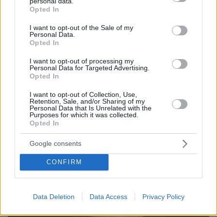
personal data.
grant or deny consent to Google and its third-party tags to
Opted In
use your data for below specified purposes in below Google
consent section.
I want to opt-out of the Sale of my
Personal Data.
Opted In
I want to opt-out of processing my
Personal Data for Targeted Advertising.
Opted In
I want to opt-out of Collection, Use,
Retention, Sale, and/or Sharing of my
Personal Data that Is Unrelated with the
07.08.2026, 15:59
Purposes for which it was collected.
Είδος υπό εξαφάνιση οι υπερπολύτεκνοι στην
Opted In
Ελλάδα που γερνάει: Τα... δύο ταψιά μεσημεριανό,
τα επιδόματα, η καθημερινότητά τους
Google consents
CONFIRM
Data Deletion
Data Access
Privacy Policy