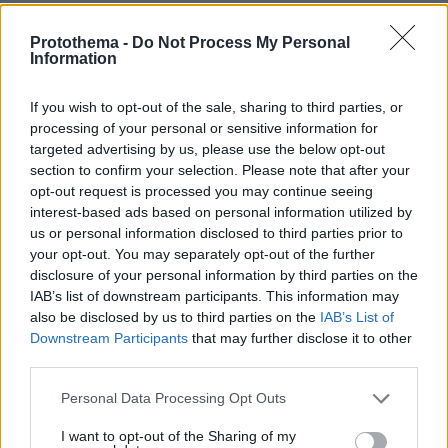
ΔΕΙΤΕ ΟΛΕΣ ΤΙΣ ΕΙΔΗΣΕΙΣ
Protothema -
Do Not Process My Personal
Information
ΤΑ ΠΙΟ ΔΗΜΟΦΙΛΗ
If you wish to opt-out of the sale, sharing to third parties, or
processing of your personal or sensitive information for
targeted advertising by us, please use the below opt-out
section to confirm your selection. Please note that after your
opt-out request is processed you may continue seeing
interest-based ads based on personal information utilized by
us or personal information disclosed to third parties prior to
your opt-out. You may separately opt-out of the further
disclosure of your personal information by third parties on the
IAB’s list of downstream participants. This information may
also be disclosed by us to third parties on the
IAB’s List of
Downstream Participants
that may further disclose it to other
third parties.
Please note that this website/app uses one or more Google
Personal Data Processing Opt Outs
services and may gather and store information including but
not limited to your visit or usage behaviour. You may click to
I want to opt-out of the Sharing of my