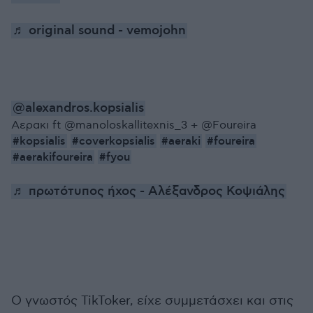
♬ original sound - vemojohn
@alexandros.kopsialis
Αερακι ft @manoloskallitexnis_3 + @Foureira
#kopsialis
#coverkopsialis
#aeraki
#foureira
#aerakifoureira
#fyou
♬ πρωτότυπος ήχος - Αλέξανδρος Κοψιάλης
O γνωστός TikToker, είχε συμμετάσχει και στις