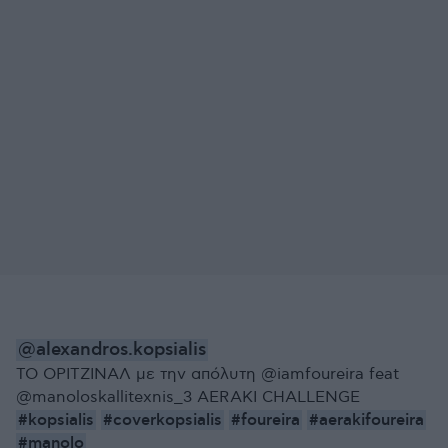
@alexandros.kopsialis
ΤΟ ΟΡΙΤΖΙΝΑΛ με την απόλυτη @iamfoureira feat
@manoloskallitexnis_3 AERAKI CHALLENGE
#kopsialis
#coverkopsialis
#foureira
#aerakifoureira
#manolo