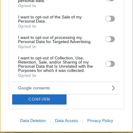
personal data.
grant or deny consent to Google and its third-party tags to
Opted In
use your data for below specified purposes in below Google
consent section.
I want to opt-out of the Sale of my
Personal Data.
Opted In
07.08.2026, 07:19
I want to opt-out of processing my
«Δεν το πιστεύουμε», λένε οι Αμερικανοί που
Personal Data for Targeted Advertising.
Opted In
υιοθέτησαν τον Αφγανό στη Λέσβο - Η αρχική
εκδοχή για το φονικό στην Κυψέλη και η σιωπή
I want to opt-out of Collection, Use,
στην απολογία
Retention, Sale, and/or Sharing of my
Personal Data that Is Unrelated with the
Purposes for which it was collected.
Opted In
Google consents
CONFIRM
Data Deletion
Data Access
Privacy Policy