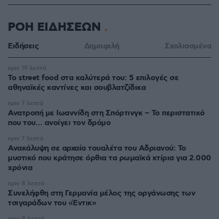
ΡΟΗ ΕΙΔΗΣΕΩΝ
Ειδήσεις
Δημοφιλή
Σχολιασμένα
πριν 19 λεπτά
Το street food στα καλύτερά του: 5 επιλογές σε
αθηναϊκές καντίνες και σουβλατζίδικα
πριν 7 λεπτά
Ανατροπή με Ιωαννίδη στη Σπόρτινγκ – Το περιστατικό
που του… ανοίγει τον δρόμο
πριν 7 λεπτά
Ανακάλυψη σε αρχαία τουαλέτα του Αδριανού: Το
μυστικό που κράτησε όρθια τα ρωμαϊκά κτίρια για 2.000
χρόνια
πριν 8 λεπτά
Συνελήφθη στη Γερμανία μέλος της οργάνωσης των
τσιγαράδων του «Έντικ»
πριν 8 λεπτά