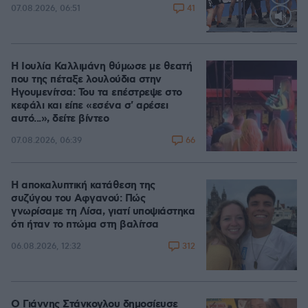
41
07.08.2026, 06:51
Loaded
:
100.00%
Η Ιουλία Καλλιμάνη θύμωσε με θεατή
που της πέταξε λουλούδια στην
Ηγουμενίτσα: Του τα επέστρεψε στο
κεφάλι και είπε «εσένα σ' αρέσει
αυτό...», δείτε βίντεο
66
07.08.2026, 06:39
Η αποκαλυπτική κατάθεση της
συζύγου του Αφγανού: Πώς
γνωρίσαμε τη Λίσα, γιατί υποψιάστηκα
ότι ήταν το πτώμα στη βαλίτσα
312
06.08.2026, 12:32
Ο Γιάννης Στάνκογλου δημοσίευσε