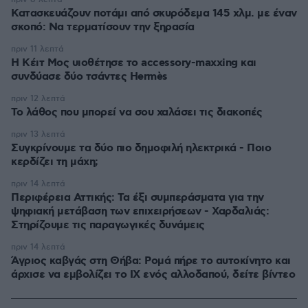
Κατασκευάζουν ποτάμι από σκυρόδεμα 145 χλμ. με έναν
σκοπό: Να τερματίσουν την ξηρασία
πριν 11 λεπτά
Η Κέιτ Μος υιοθέτησε τo accessory-maxxing και
συνδύασε δύο τσάντες Hermès
πριν 12 λεπτά
Το λάθος που μπορεί να σου χαλάσει τις διακοπές
πριν 13 λεπτά
Συγκρίνουμε τα δύο πιο δημοφιλή ηλεκτρικά - Ποιο
κερδίζει τη μάχη;
πριν 14 λεπτά
Περιφέρεια Αττικής: Τα έξι συμπεράσματα για την
ψηφιακή μετάβαση των επιχειρήσεων - Χαρδαλιάς:
Στηρίζουμε τις παραγωγικές δυνάμεις
πριν 14 λεπτά
Άγριος καβγάς στη Θήβα: Ρομά πήρε το αυτοκίνητο και
άρχισε να εμβολίζει το ΙΧ ενός αλλοδαπού, δείτε βίντεο