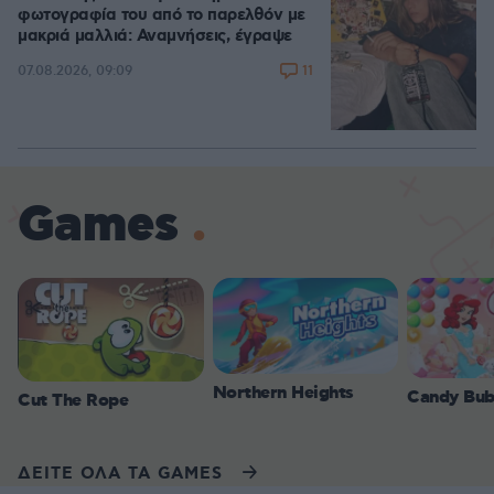
φωτογραφία του από το παρελθόν με
μακριά μαλλιά: Αναμνήσεις, έγραψε
11
07.08.2026, 09:09
Games
Northern Heights
Candy Bub
Cut The Rope
ΔΕΙΤΕ ΟΛΑ ΤΑ GAMES