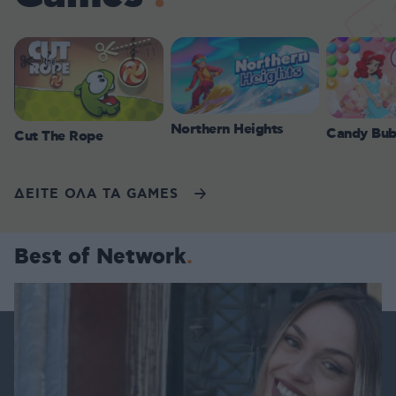
Northern Heights
Candy Bub
Cut The Rope
ΔΕΙΤΕ ΟΛΑ ΤΑ GAMES
Best of Network