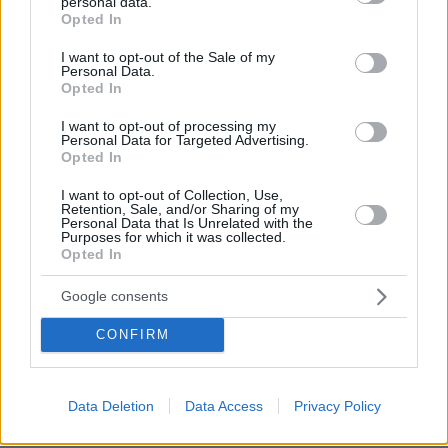
personal data.
grant or deny consent to Google and its third-party tags to
αδελφός του για υπόθεση δολοφονίας
Opted In
use your data for below specified purposes in below Google
στην Κόστα Ρίκα
consent section.
I want to opt-out of the Sale of my
3
10.08.2026, 20:48
Personal Data.
Opted In
I want to opt-out of processing my
Πώς διασώθηκε ο 33χρονος από τον
Personal Data for Targeted Advertising.
βράχο των 20 μέτρων στη Μήλο, δείτε
Opted In
φωτογραφίες από την επιχείρηση στη
Φυριπλάκα
I want to opt-out of Collection, Use,
Retention, Sale, and/or Sharing of my
52
10.08.2026, 16:32
Personal Data that Is Unrelated with the
Purposes for which it was collected.
Opted In
Google consents
«Σκεφτόμουν την αυτοκτονία»
εξομολογήθηκε ο Μπραντ Πιτ για την
CONFIRM
περίοδο του χωρισμού από την
Αντζελίνα Τζολί
19
10.08.2026, 18:23
Data Deletion
Data Access
Privacy Policy