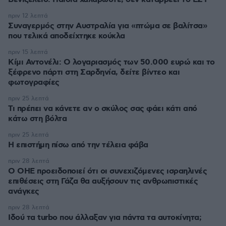
πριν 12 λεπτά
Συναγερμός στην Αυστραλία για «πτώμα σε βαλίτσα»
που τελικά αποδείχτηκε κούκλα
πριν 15 λεπτά
Κίμι Αντονέλι: Ο λογαριασμός των 50.000 ευρώ και το
ξέφρενο πάρτι στη Σαρδηνία, δείτε βίντεο και
φωτογραφίες
πριν 25 λεπτά
Τι πρέπει να κάνετε αν ο σκύλος σας φάει κάτι από
κάτω στη βόλτα
πριν 25 λεπτά
Η επιστήμη πίσω από την τέλεια φάβα
πριν 28 λεπτά
Ο ΟΗΕ προειδοποιεί ότι οι συνεχιζόμενες ισραηλινές
επιθέσεις στη Γάζα θα αυξήσουν τις ανθρωπιστικές
ανάγκες
πριν 28 λεπτά
Ιδού τα turbo που άλλαξαν για πάντα τα αυτοκίνητα;