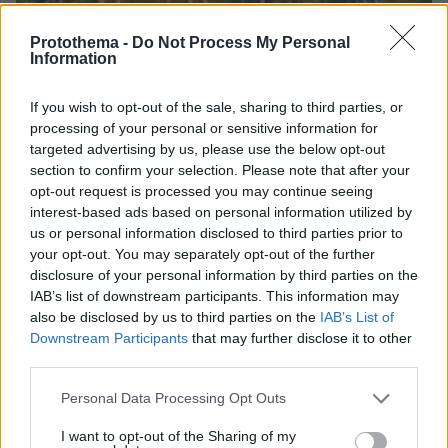
Protothema -
Do Not Process My Personal
Information
If you wish to opt-out of the sale, sharing to third parties, or
10.08.2026, 20:42
processing of your personal or sensitive information for
Ιταλίδα τουρίστρια τραυματίστηκε σοβαρά από το
targeted advertising by us, please use the below opt-out
ρεύμα αεροπλάνου στο αεροδρόμιο Σκιάθου
section to confirm your selection. Please note that after your
opt-out request is processed you may continue seeing
interest-based ads based on personal information utilized by
Γιαννακόπουλος: Προσπάθησα να
us or personal information disclosed to third parties prior to
πάρω τον Γιόκιτς φέτος, θα το κάνω
your opt-out. You may separately opt-out of the further
του χρόνου, ήταν λάθος που κατέβηκε
disclosure of your personal information by third parties on the
το λάβαρο του Μποντίρογκα
IAB’s list of downstream participants. This information may
also be disclosed by us to third parties on the
IAB’s List of
100
10.08.2026, 18:29
Downstream Participants
that may further disclose it to other
third parties.
Please note that this website/app uses one or more Google
Personal Data Processing Opt Outs
Η σκοτεινή ιστορία πίσω από τη δόξα:
services and may gather and store information including but
Όταν ο Κρίστοφερ Νόλαν
not limited to your visit or usage behaviour. You may click to
I want to opt-out of the Sharing of my
εκλιπαρούσε να μην καταδικαστεί ο