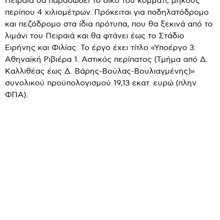
Πειραιά θα παραδώσει το δικό του κομμάτι, μήκους
περίπου 4 χιλιομέτρων. Πρόκειται για ποδηλατόδρομο
και πεζόδρομο στα ίδια πρότυπα, που θα ξεκινά από το
λιμάνι του Πειραιά και θα φτάνει έως το Στάδιο
Ειρήνης και Φιλίας. Το έργο έχει τίτλο «Υποέργο 3:
Αθηναϊκή Ριβιέρα 1. Αστικός περίπατος (Τμήμα από Δ.
Καλλιθέας έως Δ. Βάρης-Βούλας-Βουλιαγμένης)»
συνολικού προϋπολογισμού 19,13 εκατ. ευρώ (πλην
ΦΠΑ).