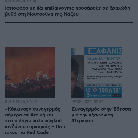
09.08.2026, 07:16
Ιστιοφόρο με έξι επιβαίνοντες προσάραξε σε βραχώδη
βυθό στη Μουτσούνα της Νάξου
09.08.2026, 06:52
09.08.2026, 02:46
«Κόκκινος» συναγερμός
Συναγερμός στην Έδεσσα
σήμερα σε Αττική και
για την εξαφάνιση
νησιά λόγω πολύ υψηλού
31χρονου
κινδύνου πυρκαγιάς – Πού
ισχύει το Red Code