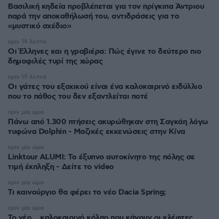
Βασιλική κηδεία προβλέπεται για τον πρίγκιπα Άντριου
παρά την αποκαθήλωσή του, αντιδράσεις για το
«μυστικό σχέδιο»
πριν 19 λεπτά
Οι Έλληνες και η γραβιέρα: Πώς έγινε το δεύτερο πιο
δημοφιλές τυρί της χώρας
πριν 19 λεπτά
Οι γάτες του εξοχικού είναι ένα καλοκαιρινό ειδύλλιο
που το πάθος του δεν εξαντλείται ποτέ
πριν μία ώρα
Πάνω από 1.300 πτήσεις ακυρώθηκαν στη Σαγκάη λόγω
τυφώνα Dolphin - Μαζικές εκκενώσεις στην Κίνα
πριν μία ώρα
Linktour ALUMI: Το έξυπνο αυτοκίνητο της πόλης σε
τιμή έκπληξη - Δείτε το video
πριν μία ώρα
Τι καινούργιο θα φέρει το νέο Dacia Spring;
πριν μία ώρα
Το νέο... καλοκαιρινό κόλπο που κάνουν οι κλέφτες