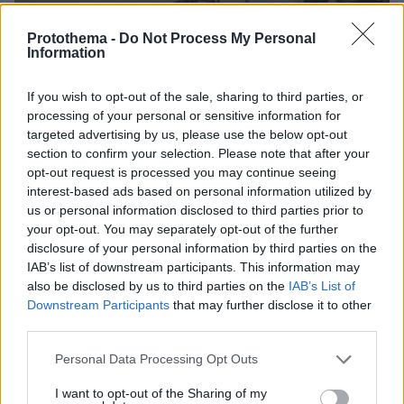
Protothema -
Do Not Process My Personal
Information
If you wish to opt-out of the sale, sharing to third parties, or
processing of your personal or sensitive information for
targeted advertising by us, please use the below opt-out
section to confirm your selection. Please note that after your
opt-out request is processed you may continue seeing
interest-based ads based on personal information utilized by
us or personal information disclosed to third parties prior to
your opt-out. You may separately opt-out of the further
disclosure of your personal information by third parties on the
IAB’s list of downstream participants. This information may
also be disclosed by us to third parties on the
IAB’s List of
Downstream Participants
that may further disclose it to other
third parties.
08.08.2026, 21:43
Please note that this website/app uses one or more Google
Personal Data Processing Opt Outs
Χόρχε Μέσι: Ο εργάτης από το Ροσάριο που πήρε
services and may gather and store information including but
τον 13χρονο Λιονέλ από το χέρι και άλλαξε την
not limited to your visit or usage behaviour. You may click to
I want to opt-out of the Sharing of my
ιστορία του ποδοσφαίρου με μια υπογραφή σε...