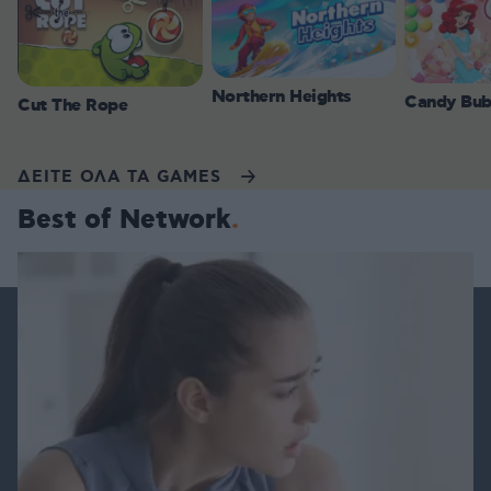
Northern Heights
Candy Bub
Cut The Rope
ΔΕΙΤΕ ΟΛΑ ΤΑ GAMES
Best of Network