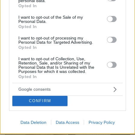
personal data.
grant or deny consent to Google and its third-party tags to
χαρτοπετσέτα
Opted In
use your data for below specified purposes in below Google
consent section.
I want to opt-out of the Sale of my
Personal Data.
Opted In
I want to opt-out of processing my
Personal Data for Targeted Advertising.
Opted In
I want to opt-out of Collection, Use,
Retention, Sale, and/or Sharing of my
Personal Data that Is Unrelated with the
Purposes for which it was collected.
Opted In
Google consents
CONFIRM
Data Deletion
Data Access
Privacy Policy