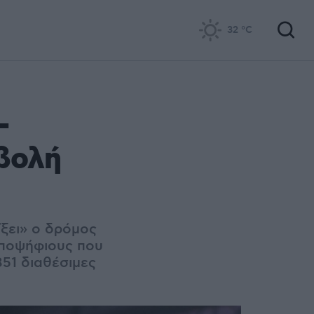
32
°C
-
οβολή
ξει» ο δρόμος
υποψήφιους που
851 διαθέσιμες