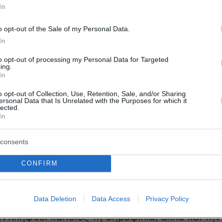
In
ήμα
o opt-out of the Sale of my Personal Data.
In
to opt-out of processing my Personal Data for Targeted
ε την εφαρμογή της Ελάχιστης Βάσης
ing.
In
οι επιλογές των υποψηφίων είναι σε κάποιο
ορισμένες, αφού μπορούν να επιλέξουν μόνο
o opt-out of Collection, Use, Retention, Sale, and/or Sharing
ersonal Data that Is Unrelated with the Purposes for which it
τμήματα των οποίων η ΕΒΕ είναι ίση ή
lected.
In
 των βαθμολογικών επιδόσεών τους.
consents
CONFIRM
 κατάταξη των σχολών και των τμημάτων βάσε
Data Deletion
Data Access
Privacy Policy
αγωγής προηγούμενων ετών, είναι ένας
ντιληφθεί κάποιος τη δημοφιλία, αλλά και την