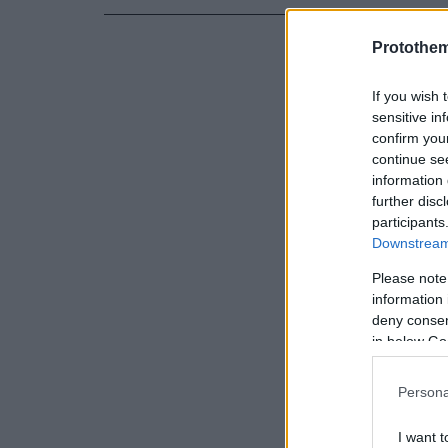
στις Πανελλ
διαθέσιμες 
Protothe
ακαδημαϊκό
If you wish 
sensitive in
Σύμφωνα με
confirm you
αναμένοντα
continue se
information 
στο 1ο, το 
further disc
Ανθρωπιστι
participants
Οικονομίας 
Downstream 
Επιστημονι
Please note
μικρή πτώσ
information 
deny consent
μορίων.
in below Go
Persona
I want t