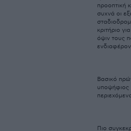
προοπτική 
συχνά οι εξ
σταδιοδρομί
κριτήριο γι
όψιν τους π
ενδιαφέροντ
Βασικό πρώτ
υποψήφιος σ
περιεχόμενο
Πιο συγκεκρ