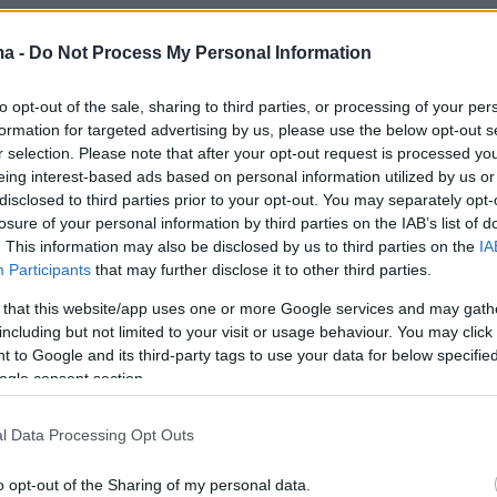
αδικές, διεκδικώντας μία από τις 68.851
θέσεις στην Τριτοβάθμια Εκπαίδευση για το
ma -
Do Not Process My Personal Information
 έτος 2024-25.
to opt-out of the sale, sharing to third parties, or processing of your per
formation for targeted advertising by us, please use the below opt-out s
 τα δεδομένα που είναι διαθέσιμα, δεν
r selection. Please note that after your opt-out request is processed y
ι ιδιαίτερες μεταβολές των βάσεων εισαγωγή
eing interest-based ads based on personal information utilized by us or
disclosed to third parties prior to your opt-out. You may separately opt-
3ο και το 4ο Επιστημονικό Πεδίο, των
losure of your personal information by third parties on the IAB’s list of
κών Σπουδών, των Σπουδών Υγείας,
. This information may also be disclosed by us to third parties on the
IA
και Πληροφορικής, αντίστοιχα. Στο 2ο
Participants
that may further disclose it to other third parties.
κό Πεδίο, των Θετικών Σπουδών αναμένεται
 that this website/app uses one or more Google services and may gath
η των βάσεων, της τάξεως των 200 έως 300
including but not limited to your visit or usage behaviour. You may click 
 to Google and its third-party tags to use your data for below specifi
ogle consent section.
l Data Processing Opt Outs
o opt-out of the Sharing of my personal data.