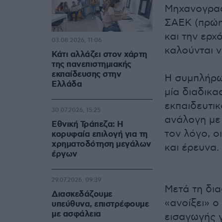
Μηχανογραφ
ΣΑΕΚ (πρώην
και την ερχ
03.08.2026, 11:06
καλούνται ν
Κάτι αλλάζει στον χάρτη
της πανεπιστημιακής
εκπαίδευσης στην
Η συμπλήρω
Ελλάδα
μία διαδικα
εκπαιδευτικ
30.07.2026, 15:25
ανάλογη με 
Εθνική Τράπεζα: Η
τον λόγο, ο
κορυφαία επιλογή για τη
χρηματοδότηση μεγάλων
και έρευνα.
έργων
29.07.2026, 09:39
Μετά τη δι
Διασκεδάζουμε
«ανοίξει» 
υπεύθυνα, επιστρέφουμε
με ασφάλεια
εισαγωγής 