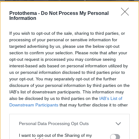
Protothema -
Do Not Process My Personal
Information
If you wish to opt-out of the sale, sharing to third parties, or
processing of your personal or sensitive information for
targeted advertising by us, please use the below opt-out
section to confirm your selection. Please note that after your
opt-out request is processed you may continue seeing
interest-based ads based on personal information utilized by
us or personal information disclosed to third parties prior to
your opt-out. You may separately opt-out of the further
disclosure of your personal information by third parties on the
IAB’s list of downstream participants. This information may
also be disclosed by us to third parties on the
IAB’s List of
07.08.2026, 18:22
Downstream Participants
that may further disclose it to other
«Πόσα θέλεις για το κορίτσι;»: Τουρίστας στην
third parties.
Κρήτη ζητά... τιμή για να ασελγήσει σε ανήλικη, τι
Please note that this website/app uses one or more Google
Personal Data Processing Opt Outs
καταγγέλλει ο ιδιοκτήτης επιχείρησης
services and may gather and store information including but
not limited to your visit or usage behaviour. You may click to
I want to opt-out of the Sharing of my