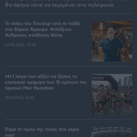
θα άφηνε ποτέ να περιμένει στο τηλέφωνο
To video του Travel.gr από το ταξίδι
στα Βόρεια Άγραφα: Φιλόξενοι
Άνθρωποι, ανόθευτη Φύση
07.08.2026, 12:38
14+1 λόγοι που αξίζει να ζήσεις το
επετειακό τριήμερο των 15 χρόνων του
Spetses Mini Marathon
31.07.2026, 11:04
Πάρε το τιμόνι της τύχης στα χέρια
σου!