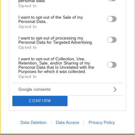
personal data.
grant or deny consent to Google and its third-party tags to
Opted In
use your data for below specified purposes in below Google
consent section.
I want to opt-out of the Sale of my
Personal Data.
Opted In
I want to opt-out of processing my
Personal Data for Targeted Advertising.
Opted In
I want to opt-out of Collection, Use,
Retention, Sale, and/or Sharing of my
Personal Data that Is Unrelated with the
Purposes for which it was collected.
Opted In
Google consents
CONFIRM
Data Deletion
Data Access
Privacy Policy
07.08.2026, 15:59