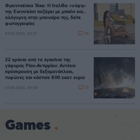
Φραντσέσκα Τόκα: Η Ιταλίδα «νύφη»
της Eurovision ποζάρει με μπικίνι και...
ολόγυμνη στην μπανιέρα της, δείτε
φωτογραφίες
36
07.08.2026, 20:57
22 χρόνια από τα εγκαίνια της
γέφυρας Ρίου-Αντιρρίου: Αντέχει
πρόσκρουση με δεξαμενόπλοιο,
τυφώνες και κόστισε 800 εκατ. ευρώ
72
07.08.2026, 09:08
Games