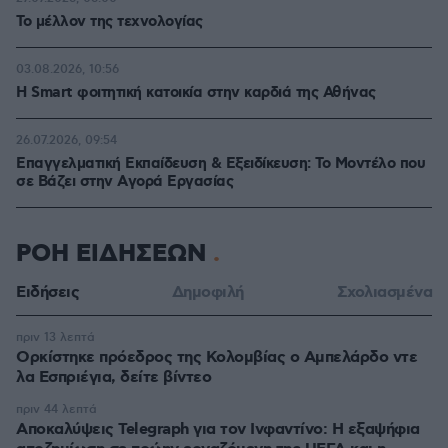
Το μέλλον της τεχνολογίας
03.08.2026, 10:56
Η Smart φοιτητική κατοικία στην καρδιά της Αθήνας
26.07.2026, 09:54
Επαγγελματική Εκπαίδευση & Εξειδίκευση: Το Mοντέλο που
σε Bάζει στην Aγορά Eργασίας
ΡΟΗ ΕΙΔΗΣΕΩΝ
Ειδήσεις
Δημοφιλή
Σχολιασμένα
πριν 13 λεπτά
Ορκίστηκε πρόεδρος της Κολομβίας ο Αμπελάρδο ντε
λα Εσπριέγια, δείτε βίντεο
πριν 44 λεπτά
Αποκαλύψεις Telegraph για τον Ινφαντίνο: Η εξαψήφια