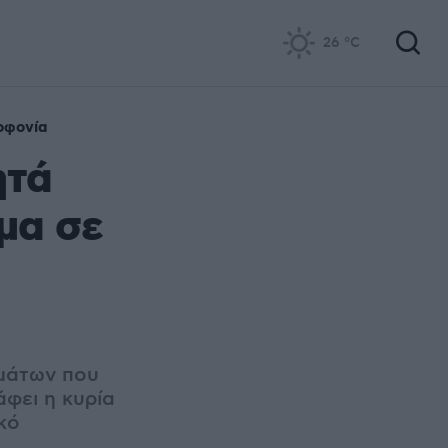
26
°C
οφονία
ητά
μα σε
μάτων που
φει η κυρία
κό