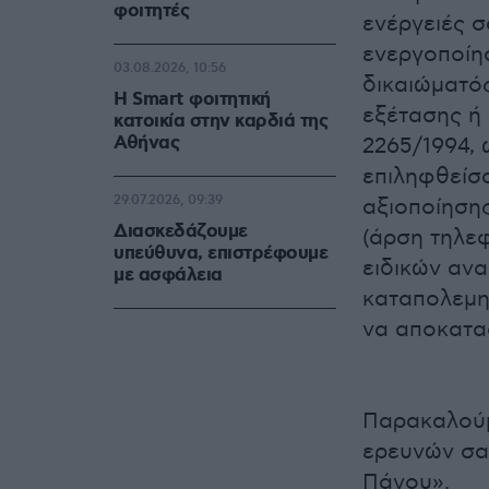
φοιτητές
ενέργειές σ
ενεργοποίη
03.08.2026, 10:56
δικαιώματό
Η Smart φοιτητική
εξέτασης ή 
κατοικία στην καρδιά της
Αθήνας
2265/1994, 
επιληφθείσα
29.07.2026, 09:39
αξιοποίηση
Διασκεδάζουμε
(άρση τηλε
υπεύθυνα, επιστρέφουμε
ειδικών ανα
με ασφάλεια
καταπολεμηθ
να αποκατα
Παρακαλούμ
ερευνών σα
Πάγου».