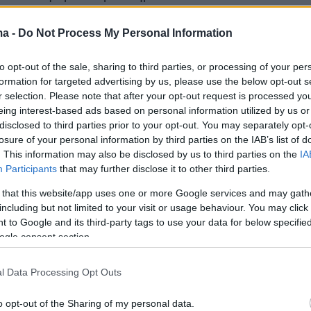
η δολοφονία του Π. Σ., τοπογράφου
ma -
Do Not Process My Personal Information
στο Ψυχικό, ανέδειξε την επιτακτική ανάγκη
to opt-out of the sale, sharing to third parties, or processing of your per
ης της βαριάς εγκληματικότητας, που
formation for targeted advertising by us, please use the below opt-out s
εται από τον τύπο ως «Μαφία της Μυκόνου»,
r selection. Please note that after your opt-out request is processed y
ε την ενεργοποίηση και αξιοποίηση των
eing interest-based ads based on personal information utilized by us or
disclosed to third parties prior to your opt-out. You may separately opt-
ων προς τούτο μηχανισμών, τους οποίους έχε
losure of your personal information by third parties on the IAB’s list of
 της η Πολιτεία. Από τα συνημμένα στην
. This information may also be disclosed by us to third parties on the
IA
μοσιεύματα του τύπου σε συνδυασμό και με
Participants
that may further disclose it to other third parties.
7/2024 αναφορά κατοίκου της Μυκόνου που
 that this website/app uses one or more Google services and may gath
αι και αυτή και περιήλθε στη Δ/νη Δίωξης
including but not limited to your visit or usage behaviour. You may click 
 to Google and its third-party tags to use your data for below specifi
ού Εγκλήματος, μας υποβλήθηκε δεστις
ogle consent section.
ό τη Δ/νση Ασφάλειας Αττικής, προβάλλει ως
παραίτητη η διερεύνηση τέλεσης σοβαρών
l Data Processing Opt Outs
 που συνιστούν πιθανότατα δράσεις
o opt-out of the Sharing of my personal data.
υ εγκλήματος, αλλά και συναφών