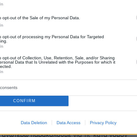
In
ών πράξεων (συγκρότηση, διεύθυνση κλπ
ής οργάνωσης, κακουργηματικές εκβιάσεις πο
o opt-out of the Sale of my Personal Data.
και με την οικοδομική/κατασκευαστική
In
ητα, τις αγοραπωλησίες ακινήτων καθώς και
to opt-out of processing my Personal Data for Targeted
σία» επιχειρήσεων, ανθρωποκτονίες, βαριές
ing.
In
βλάβες, νομιμοποίηση εσόδων από
ή δραστηριότητα, σοβαρή παραβατικότητα
o opt-out of Collection, Use, Retention, Sale, and/or Sharing
ersonal Data that Is Unrelated with the Purposes for which it
με την πολεοδομική νομοθεσία, τη νομοθεσία
lected.
In
στασία των αρχαιοτήτων, του περιβάλλοντος,
αρκωτικών, πλαστογραφίες κ.α). Η πιο πάνω
consents
 δραστηριότητα δεν περιορίζεται στο νησί της
λά φαίνεται ότι επεκτείνεται και σε άλλα
CONFIRM
υκλάδων, ακόμα δε και στην Αθήνα και στη
η.
Data Deletion
Data Access
Privacy Policy
ν ανωτέρω παρακαλούμε για τις κατά νόμον