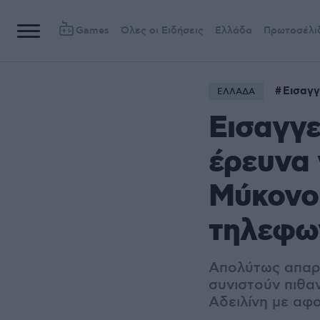
Games
Όλες οι Ειδήσεις
Ελλάδα
Πρωτοσέλι
Εισαγγ
ΕΛΛΑΔΑ
Εισαγγε
έρευνα 
Μύκονο 
τηλεφω
Απολύτως απαρ
συνιστούν πιθα
Αδειλίνη με αφ