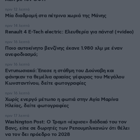
πριν 12 λεπτά
Μία διαδρομή στα πέτρινα χωριά της Μάνης
πριν 14 λεπτά
Renault 4 E-Tech electric: Ελευθερία για πάντα! (+video)
πριν 16 λεπτά
Ποιο αυτοκίνητο βενζίνης έκανε 1.980 χλμ με έναν
ανεφοδιασμό;
πριν 16 λεπτά
Εντυπωσιακό: Έπεσε η στάθμη του Δούναβη και
φάνηκαν τα θεμέλια αρχαίας γέφυρας του Μεγάλου
Κωνσταντίνου, δείτε φωτογραφίες
πριν 16 λεπτά
Χωρίς ενεργό μέτωπο η φωτιά στην Aγία Μαρίνα
Ηλείας, δείτε φωτογραφίες
πριν 17 λεπτά
Washington Post: Ο Τραμπ «έχρισε» διάδοχό του τον
Βανς, είπε σε δωρητές των Ρεπουμπλικανών ότι θέλει
να τον δει πρόεδρο το 2028