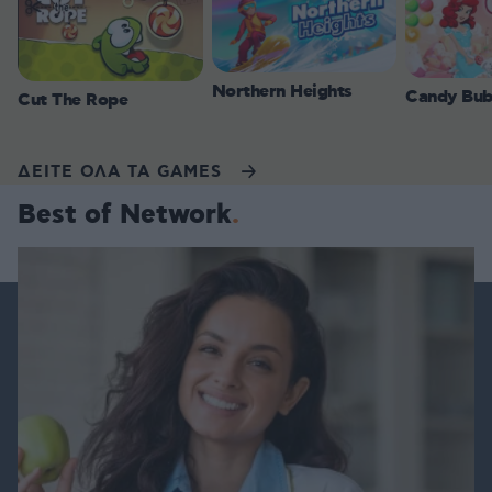
Northern Heights
Candy Bub
Cut The Rope
ΔΕΙΤΕ ΟΛΑ ΤΑ GAMES
Best of Network