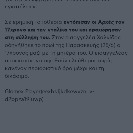
εγκατέλειψε.
εντόπισαν οι Αρχές τον
Σε ερημική τοποθεσία
17χρονο και την νταλίκα του και προχώρησαν
στη σύλληψη του.
Στον εισαγγελέα Χαλκίδας
οδηγήθηκε το πρωί της Παρασκευής (28/6) ο
17χρονος μαζί με τη μητέρα του. Ο εισαγγελέας
αποφάσισε να αφεθούν ελεύθεροι χωρίς
κανέναν περιοριστικό όρο μέχρι και τη
δικάσιμο.
Glomex Player(eexbs1jkdkewvzn, v-
d2bpza19iuwp)