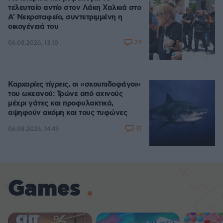
τελευταίο αντίο στον Λάκη Χαλκιά στο
A' Νεκροταφείο, συντετριμμένη η
οικογένειά του
24
06.08.2026, 13:10
Καρχαρίες τίγρεις, οι «σκουπιδοφάγοι»
του ωκεανού: Τρώνε από αχινούς
μέχρι γάτες και προφυλακτικά,
αψηφούν ακόμη και τους τυφώνες
31
06.08.2026, 14:45
Games