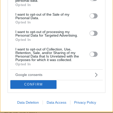
Το DEI College παρουσιάζει τη Sophia. Την πρώτη 24/7
personal data.
grant or deny consent to Google and its third-party tags to
βοηθό AI που αλλάζει τον τρόπο με τον οποίο μαθαίνουν οι
Opted In
use your data for below specified purposes in below Google
φοιτητές
consent section.
I want to opt-out of the Sale of my
Personal Data.
03.08.2026, 10:56
Opted In
Η Smart φοιτητική κατοικία στην καρδιά της Αθήνας
I want to opt-out of processing my
Personal Data for Targeted Advertising.
29.07.2026, 09:39
Opted In
Διασκεδάζουμε υπεύθυνα, επιστρέφουμε με ασφάλεια
I want to opt-out of Collection, Use,
Retention, Sale, and/or Sharing of my
Personal Data that Is Unrelated with the
Purposes for which it was collected.
ΡΟΗ ΕΙΔΗΣΕΩΝ
Opted In
Ειδήσεις
Δημοφιλή
Σχολιασμένα
Google consents
πριν 5 λεπτά
CONFIRM
Μυστηριώδεις θάνατοι ταράνδων στο αρχιπέλαγος
Σβάλμπαρντ στη Νορβηγία
Data Deletion
Data Access
Privacy Policy
πριν 7 λεπτά
Σούπερ Καπ: Ο Παπαπέτρου διαιτητής του τελικού της
ΑΕΚ με τον ΟΦΗ