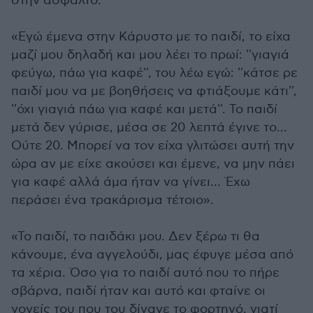
στην άσφαλτο.
«Εγώ έμενα στην Κάρυστο με το παιδί, το είχα
μαζί μου δηλαδή και μου λέει το πρωί: ''γιαγιά
φεύγω, πάω για καφέ'', του λέω εγώ: ''κάτσε ρε
παιδί μου να με βοηθήσεις να φτιάξουμε κάτι'',
''όχι γιαγιά πάω για καφέ και μετά''. Το παιδί
μετά δεν γύρισε, μέσα σε 20 λεπτά έγινε το…
Ούτε 20. Μπορεί να τον είχα γλιτώσει αυτή την
ώρα αν με είχε ακούσει και έμενε, να μην πάει
για καφέ αλλά άμα ήταν να γίνει... Έχω
περάσει ένα τρακάρισμα τέτοιο».
«Το παιδί, το παιδάκι μου. Δεν ξέρω τι θα
κάνουμε, ένα αγγελούδι, μας έφυγε μέσα από
τα χέρια. Όσο για το παιδί αυτό που το πήρε
σβάρνα, παιδί ήταν και αυτό και φταίνε οι
γονείς του που του δίνανε το φορτηγό, γιατί