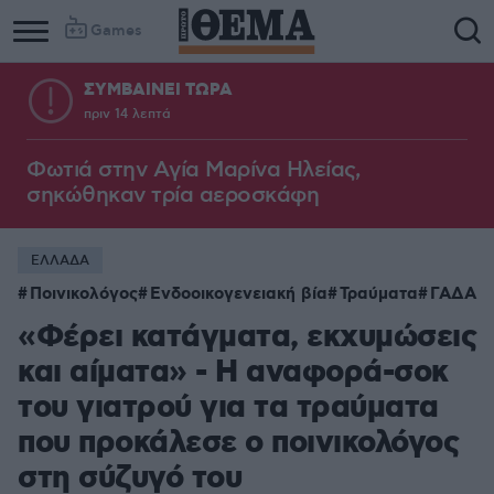
Games
ΣΥΜΒΑΙΝΕΙ ΤΩΡΑ
πριν 14 λεπτά
Φωτιά στην Aγία Μαρίνα Ηλείας,
σηκώθηκαν τρία αεροσκάφη
ΕΛΛΑΔΑ
Ποινικολόγος
Ενδοοικογενειακή βία
Τραύματα
ΓΑΔΑ
«Φέρει κατάγματα, εκχυμώσεις
και αίματα» - Η αναφορά-σοκ
του γιατρού για τα τραύματα
που προκάλεσε ο ποινικολόγος
στη σύζυγό του