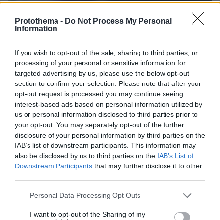
Protothema -
Do Not Process My Personal
Information
If you wish to opt-out of the sale, sharing to third parties, or
processing of your personal or sensitive information for
targeted advertising by us, please use the below opt-out
section to confirm your selection. Please note that after your
opt-out request is processed you may continue seeing
16.06.2024, 16:04
interest-based ads based on personal information utilized by
Και η πρώην σύζυγος του ποινικολόγου τον είχε μηνύσει
για ενδοοικογενειακή βία
us or personal information disclosed to third parties prior to
your opt-out. You may separately opt-out of the further
disclosure of your personal information by third parties on the
IAB’s list of downstream participants. This information may
also be disclosed by us to third parties on the
IAB’s List of
Downstream Participants
that may further disclose it to other
third parties.
Please note that this website/app uses one or more Google
Personal Data Processing Opt Outs
services and may gather and store information including but
not limited to your visit or usage behaviour. You may click to
I want to opt-out of the Sharing of my