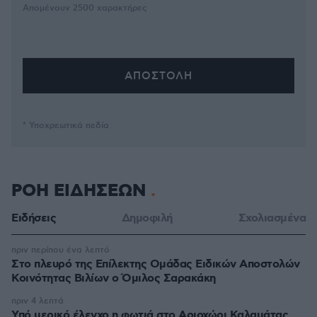
Απομένουν
2500
χαρακτήρες
* Υποχρεωτικά πεδία
ΡΟΗ ΕΙΔΗΣΕΩΝ
Ειδήσεις
Δημοφιλή
Σχολιασμένα
πριν περίπου ένα λεπτό
Στο πλευρό της Επίλεκτης Ομάδας Ειδικών Αποστολών
Κοινότητας Βιλίων ο Όμιλος Σαρακάκη
πριν 4 λεπτά
Υπό μερικό έλεγχο η φωτιά στο Αριοχώρι Καλαμάτας