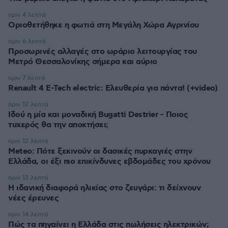
πριν 4 λεπτά
Οριοθετήθηκε η φωτιά στη Μεγάλη Χώρα Αγρινίου
πριν 6 λεπτά
Προσωρινές αλλαγές στο ωράριο λειτουργίας του
Μετρό Θεσσαλονίκης σήμερα και αύριο
πριν 7 λεπτά
Renault 4 E-Tech electric: Ελευθερία για πάντα! (+video)
πριν 12 λεπτά
Ιδού η μία και μοναδική Bugatti Destrier - Ποιος
τυχερός θα την αποκτήσει;
πριν 12 λεπτά
Meteo: Πότε ξεκινούν οι δασικές πυρκαγιές στην
Ελλάδα, οι έξι πιο επικίνδυνες εβδομάδες του χρόνου
πριν 13 λεπτά
Η ιδανική διαφορά ηλικίας στο ζευγάρι: τι δείχνουν
νέες έρευνες
πριν 14 λεπτά
Πώς τα πηγαίνει η Ελλάδα στις πωλήσεις ηλεκτρικών;