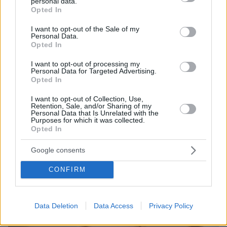
personal data.
grant or deny consent to Google and its third-party tags to
Opted In
use your data for below specified purposes in below Google
consent section.
I want to opt-out of the Sale of my
Personal Data.
Opted In
I want to opt-out of processing my
Personal Data for Targeted Advertising.
Opted In
I want to opt-out of Collection, Use,
Retention, Sale, and/or Sharing of my
Personal Data that Is Unrelated with the
Purposes for which it was collected.
Opted In
16.06.2024, 13:36
Με τον νόμο Φλωρίδη συνελήφθη ο γνωστός δικηγόρος για
Google consents
ενδοοικογενειακή βία
CONFIRM
Thema Insights
Data Deletion
Data Access
Privacy Policy