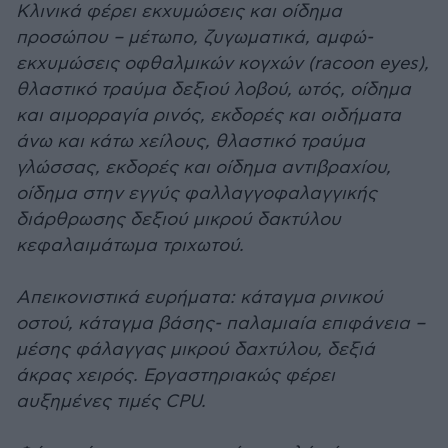
Κλινικά φέρει εκχυμώσεις και οίδημα
προσώπου – μέτωπο, ζυγωματικά, αμφώ-
εκχυμώσεις οφθαλμικών κογχών (racoon eyes),
θλαστικό τραύμα δεξιού λοβού, ωτός, οίδημα
και αιμορραγία ρινός, εκδορές και οιδήματα
άνω και κάτω χείλους, θλαστικό τραύμα
γλώσσας, εκδορές και οίδημα αντιβραχίου,
οίδημα στην εγγύς φαλλαγγοφαλαγγικής
διάρθρωσης δεξιού μικρού δακτύλου
κεφαλαιμάτωμα τριχωτού.
Απεικονιστικά ευρήματα: κάταγμα ρινικού
οστού, κάταγμα βάσης- παλαμιαία επιφάνεια –
μέσης φάλαγγας μικρού δαχτύλου, δεξιά
άκρας χειρός. Εργαστηριακώς φέρει
αυξημένες τιμές CPU.