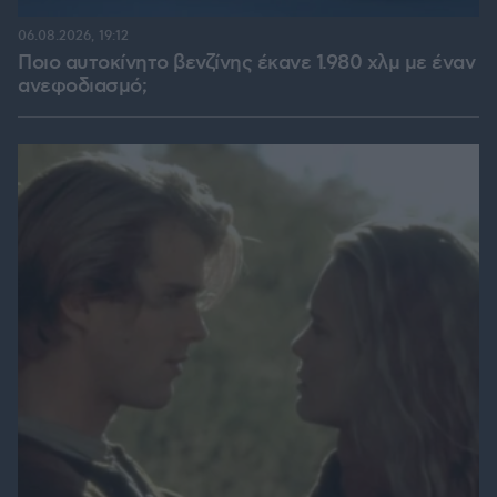
06.08.2026, 19:12
Ποιο αυτοκίνητο βενζίνης έκανε 1.980 χλμ με έναν
ανεφοδιασμό;