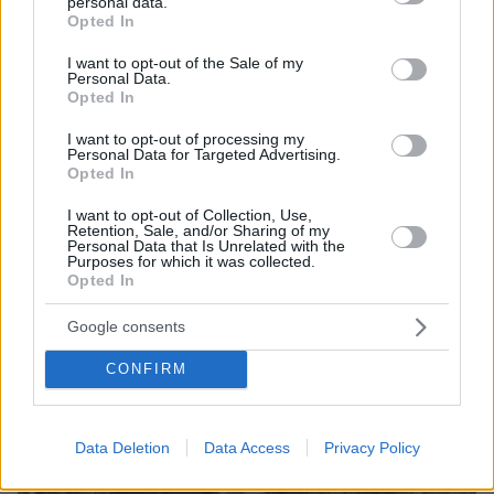
personal data.
grant or deny consent to Google and its third-party tags to
Opted In
use your data for below specified purposes in below Google
consent section.
I want to opt-out of the Sale of my
Personal Data.
Opted In
06.08.2026, 22:24
I want to opt-out of processing my
Χρίστος Κούγιας: Η προσωπική μου ζωή δεν
Personal Data for Targeted Advertising.
Opted In
μπορεί να είναι αντικείμενο φημών ή σεναρίων
που παρουσιάζονται ως πραγματικά γεγονότα
I want to opt-out of Collection, Use,
Retention, Sale, and/or Sharing of my
Personal Data that Is Unrelated with the
Purposes for which it was collected.
Opted In
Google consents
CONFIRM
Data Deletion
Data Access
Privacy Policy