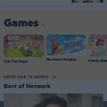
Games
Northern Heights
Candy Bub
Cut The Rope
ΔΕΙΤΕ ΟΛΑ ΤΑ GAMES
Best of Network