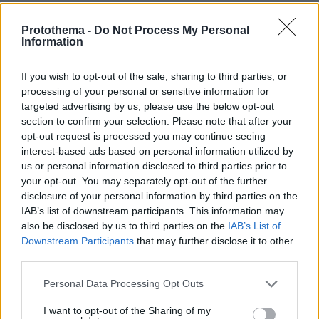
06.08.2026, 21:23
Πώς έγινε η τραγωδία με την νεκρή μητέρα στα
Protothema -
Do Not Process My Personal
Μάλια: Βούτηξε για να βοηθήσει τη φίλη της και
Information
πνίγηκε, τα παιδιά φώναζαν για βοήθεια
If you wish to opt-out of the sale, sharing to third parties, or
processing of your personal or sensitive information for
targeted advertising by us, please use the below opt-out
section to confirm your selection. Please note that after your
opt-out request is processed you may continue seeing
interest-based ads based on personal information utilized by
us or personal information disclosed to third parties prior to
your opt-out. You may separately opt-out of the further
disclosure of your personal information by third parties on the
IAB’s list of downstream participants. This information may
also be disclosed by us to third parties on the
IAB’s List of
Downstream Participants
that may further disclose it to other
third parties.
Please note that this website/app uses one or more Google
Personal Data Processing Opt Outs
services and may gather and store information including but
not limited to your visit or usage behaviour. You may click to
I want to opt-out of the Sharing of my