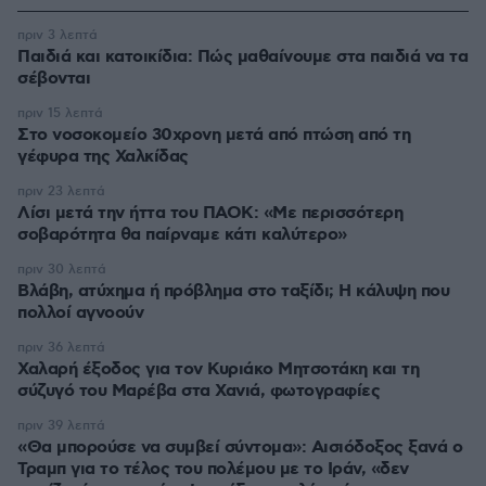
πριν 3 λεπτά
Παιδιά και κατοικίδια: Πώς μαθαίνουμε στα παιδιά να τα
σέβονται
πριν 15 λεπτά
Στο νοσοκομείο 30χρονη μετά από πτώση από τη
γέφυρα της Χαλκίδας
πριν 23 λεπτά
Λίσι μετά την ήττα του ΠΑΟΚ: «Με περισσότερη
σοβαρότητα θα παίρναμε κάτι καλύτερο»
πριν 30 λεπτά
Βλάβη, ατύχημα ή πρόβλημα στο ταξίδι; Η κάλυψη που
πολλοί αγνοούν
πριν 36 λεπτά
Χαλαρή έξοδος για τον Κυριάκο Μητσοτάκη και τη
σύζυγό του Μαρέβα στα Χανιά, φωτογραφίες
πριν 39 λεπτά
«Θα μπορούσε να συμβεί σύντομα»: Αισιόδοξος ξανά ο
Τραμπ για το τέλος του πολέμου με το Ιράν, «δεν