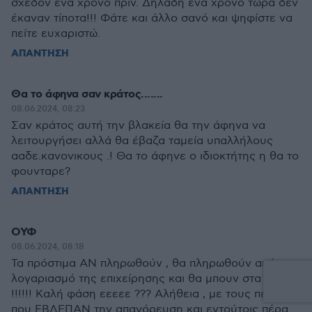
σχεδόν ένα χρόνο πριν. Δηλαδή ένα χρόνο τώρα δεν
έκαναν τίποτα!!! Φάτε και άλλο σανό και ψηφίστε να
πείτε ευχαριστώ.
ΑΠΑΝΤΗΣΗ
Θα το άφηνα σαν κράτος.......
08.06.2024, 08:23
Σαν κράτος αυτή την βλακεία θα την άφηνα να
λειτουργήσει αλλά θα έβαζα ταμεία υπαλλήλους
ααδε.κανονικους .! Θα το άφηνε ο ιδιοκτήτης η θα το
φουνταρε?
ΑΠΑΝΤΗΣΗ
ΟΥΦ
08.06.2024, 08:18
Τα πρόστιμα ΑΝ πληρωθούν , θα πληρωθούν από τον
λογαριασμό της επιχείρησης και θα μπουν στα έξοδα.
!!!!!! Καλή φάση εεεεε ??? Αλήθεια , με τους πελάτες
που ΕΒΛΕΠΑΝ την απαγόρευση και εντούτοις πέρα