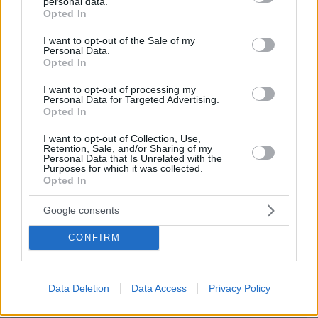
personal data.
grant or deny consent to Google and its third-party tags to
Opted In
use your data for below specified purposes in below Google
consent section.
I want to opt-out of the Sale of my
Personal Data.
Opted In
I want to opt-out of processing my
Personal Data for Targeted Advertising.
Opted In
I want to opt-out of Collection, Use,
Retention, Sale, and/or Sharing of my
Personal Data that Is Unrelated with the
Purposes for which it was collected.
Opted In
Google consents
CONFIRM
Data Deletion
Data Access
Privacy Policy