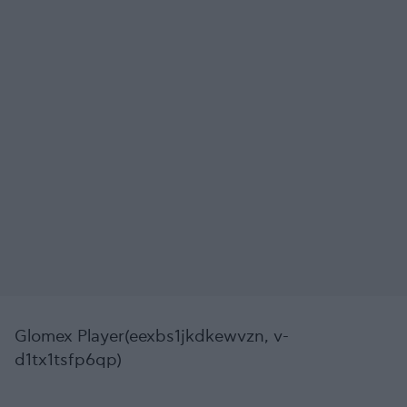
Glomex Player(eexbs1jkdkewvzn, v-
d1tx1tsfp6qp)