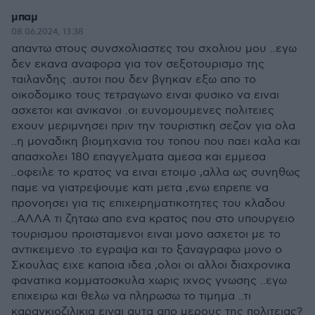
μπαμ
08.06.2024, 13:38
απαντω στους συνσχολιαστες του σχολιου μου ..εγω
δεν εκανα αναφορα για τον σεξοτουρισμο της
ταιλανδης .αυτοι που δεν βγηκαν εξω απο το
οικοδομικο τους τετραγωνο ειναι φυσικο να ειναι
ασχετοι και ανικανοι .οι ευνομουμενες πολιτειες
εχουν μεριμνησει πριν την τουριστικη σεζον για ολα
..η μοναδικη βιομηχανια του τοπου που παει καλα και
απασχολει 180 επαγγελματα αμεσα και εμμεσα
..οφειλε το κρατος να ειναι ετοιμο ,αλλα ως συνηθως
παμε να γιατρεψουμε κατι μετα ,ενω επρεπε να
προνοησει για τις επιχειρηματικοτητες του κλαδου
..ΑΛΛΑ τι ζηταω απο ενα κρατος που στο υπουργειο
τουρισμου προισταμενοι ειναι μονο ασχετοι με το
αντικειμενο .το εγραψα και το ξαναγραφω μονο ο
Σκουλας ειχε καποια ιδεα ,ολοι οι αλλοι διαχρονικα
φανατικα κομματοσκυλα χωρις ιχνος γνωσης ..εγω
επιχειρω και θελω να πληρωσω το τιμημα ..τι
καραγκιοζιλικια ειναι αυτα απο μερους της πολιτειας?