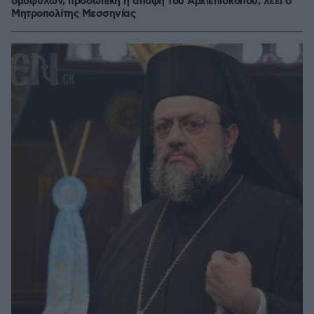
ομοφύλων, προσωπική η άποψη του Αρχιεπισκόπου, λέει ο
Μητροπολίτης Μεσσηνίας