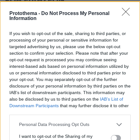
ΡΟΗ ΕΙΔΗΣΕΩΝ
Ειδήσεις
Δημοφιλή
Σχολιασμένα
Protothema -
Do Not Process My Personal
Information
πριν 3 λεπτά
Δύτης βρήκε χρυσό σταυρό αξίας 3 εκατ. δολαρίων σε
If you wish to opt-out of the sale, sharing to third parties, or
ναυάγιο: Χρόνια αργότερα κλάπηκε και
processing of your personal or sensitive information for
αντικαταστάθηκε με πλαστικό
targeted advertising by us, please use the below opt-out
section to confirm your selection. Please note that after your
πριν 3 λεπτά
opt-out request is processed you may continue seeing
Περισσότερο κόσμημα παρά ρολόι: Τα cocktail watches
interest-based ads based on personal information utilized by
είναι η νέα μας εμμονή
us or personal information disclosed to third parties prior to
πριν 4 λεπτά
your opt-out. You may separately opt-out of the further
Άγριο διπλό έγκλημα στην Ταϊλάνδη: Σκότωσαν δύο
disclosure of your personal information by third parties on the
αδέλφια από τη Ρωσία για τη μηχανή τους και μια
IAB’s list of downstream participants. This information may
οικογένεια για το φορτηγάκι της
also be disclosed by us to third parties on the
IAB’s List of
Downstream Participants
that may further disclose it to other
πριν 6 λεπτά
third parties.
Η απόλυτη υποκρισία του Ελληνικού κράτους
Please note that this website/app uses one or more Google
ΓΙΑΝΝΗΣ ΣΕΡΕΤΗΣ
Personal Data Processing Opt Outs
πριν 6 λεπτά
services and may gather and store information including but
Τεράστιο πρόβλημα στη μεσαία γραμμή, αποδοκιμασίες,
not limited to your visit or usage behaviour. You may click to
I want to opt-out of the Sharing of my