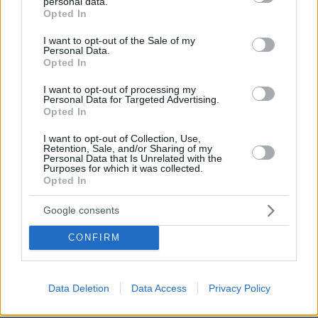
personal data.
πίεση και εναλλακτικές
grant or deny consent to Google and its third-party tags to
Opted In
use your data for below specified purposes in below Google
πριν 6 λεπτά
consent section.
Μετέτρεψαν χωράφι στη Χαλκηδόνα Θεσσαλονίκης σε
I want to opt-out of the Sale of my
Personal Data.
χωματερή με μπάζα από ανακαινίσεις, δύο συλλήψεις
Opted In
πριν 7 λεπτά
I want to opt-out of processing my
Το μυστήριο με το «rainbow baby» λύθηκε μετά από 65
Personal Data for Targeted Advertising.
χρόνια: Η πιο συγκινητική ιστορία υιοθεσίας
Opted In
πριν 7 λεπτά
I want to opt-out of Collection, Use,
Συνεχίζει να γράφει ιστορία ο Άλεν: «Σέρβιρε» τον
Retention, Sale, and/or Sharing of my
Μέσι σε εντυπωσιακή εμφάνιση με 3 ασίστ
Personal Data that Is Unrelated with the
Purposes for which it was collected.
Opted In
πριν 7 λεπτά
Κράζεις, θαυμάζεις - Ξεπούλησε αυτό το αυτοκίνητο
Google consents
πριν 13 λεπτά
Ιλαρά: Ακριβό το τίμημα της χαμηλής εμβολιαστικής
CONFIRM
κάλυψης στις ΗΠΑ – Κάθε κρούσμα κοστίζει πάνω από
53.000 δολάρια
Data Deletion
Data Access
Privacy Policy
ΔΕΙΤΕ ΟΛΕΣ ΤΙΣ ΕΙΔΗΣΕΙΣ