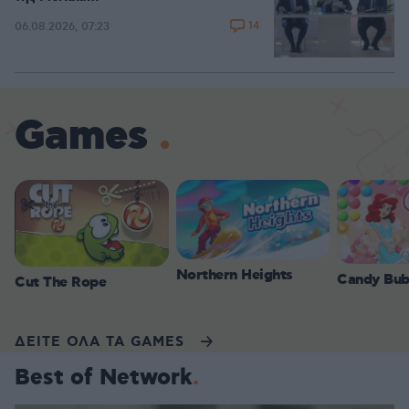
14
06.08.2026, 07:23
Games
Northern Heights
Candy Bub
Cut The Rope
ΔΕΙΤΕ ΟΛΑ ΤΑ GAMES
Best of Network