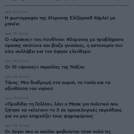
πριν 8 λεπτά
Η φωτογραφία της 61χρονης Ελίζαμπεθ Χάρλεϊ με
μπικίνι
πριν 14 λεπτά
Ο «Δράκος» του Λονδίνου: 40χρονος με προβλήματα
όρασης σκότωνε και βίαζε γυναίκες, η αστυνομία τον
είχε συλλάβει και τον άφησε ελεύθερο
πριν 18 λεπτά
Οι 10 «ήσυχες» παραλίες της Νάξου
πριν 28 λεπτά
Τήνος: Μια διαδρομή στα χωριά, τα τοπία και τα
αξιοθέατα του νησιού
πριν 31 λεπτά
«Προδίδει τη Γαλλία», λέει ο Μασκ για πολιτικό που
ζήτησε να «κλείνει» το X σε προεκλογικές περιόδους
για να μην επηρεάζει τους ψηφοφόρους
πριν 38 λεπτά
Οι λόγοι που οι σκύλοι φοβούνται τόσο πολύ τις