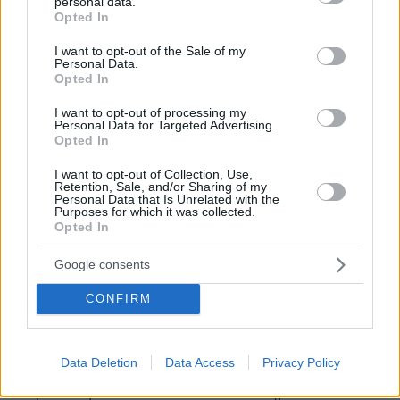
personal data.
grant or deny consent to Google and its third-party tags to
Opted In
Θέλουμε να κερδίσουμε ξανά τους επισκέπτες
use your data for below specified purposes in below Google
που μας εμπιστεύονται όλα αυτά τα χρόνια»,
consent section.
I want to opt-out of the Sale of my
Personal Data.
αναφέρει.
Opted In
Μηλίνα
Καλύτερη είναι η κατάσταση στην
η
I want to opt-out of processing my
Personal Data for Targeted Advertising.
οποία επίσης είχε «χτυπηθεί» σημαντικά τον
Opted In
περασμένο Σεπτέμβριο από τον Daniel. Σήμερα
I want to opt-out of Collection, Use,
κάνει τα πρώτα βήματα προς την κανονικότητα,
Retention, Sale, and/or Sharing of my
Personal Data that Is Unrelated with the
βήματα που είναι σταθερά και μπορούν να
Purposes for which it was collected.
Opted In
φέρουν ξανά τον τουρισμό στη περιοχή η οποία
Γιάννης
είναι μοναδικής ομορφιάς. Ο
Google consents
Μαλαθούνης
είναι καταστηματάρχης και
περιγράφει την κατάσταση που βρίσκεται
CONFIRM
σήμερα η Μηλίνα. «Έχουμε κάνει μια κίνηση
πολιτών και θέλουμε να τρέξουμε τα έργα πιο
Data Deletion
Data Access
Privacy Policy
Μηλίνα
γρήγορα. Σήμερα η
είναι λειτουργικό
χωριό. Βέβαια όλο αυτό το διάστημα των επτά