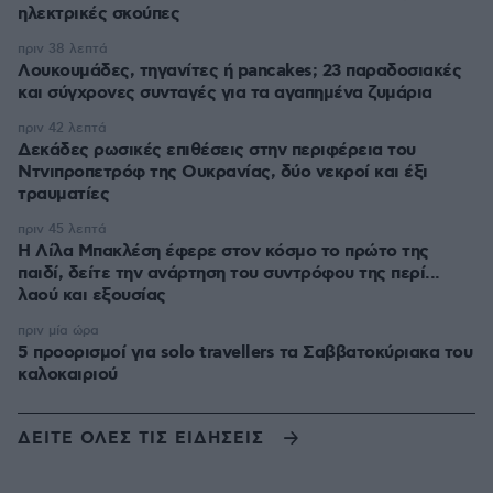
ηλεκτρικές σκούπες
πριν 38 λεπτά
Λουκουμάδες, τηγανίτες ή pancakes; 23 παραδοσιακές
και σύγχρονες συνταγές για τα αγαπημένα ζυμάρια
πριν 42 λεπτά
Δεκάδες ρωσικές επιθέσεις στην περιφέρεια του
Ντνιπροπετρόφ της Ουκρανίας, δύο νεκροί και έξι
τραυματίες
πριν 45 λεπτά
Η Λίλα Μπακλέση έφερε στον κόσμο το πρώτο της
παιδί, δείτε την ανάρτηση του συντρόφου της περί...
λαού και εξουσίας
πριν μία ώρα
5 προορισμοί για solo travellers τα Σαββατοκύριακα του
καλοκαιριού
ΔΕΙΤΕ ΟΛΕΣ ΤΙΣ ΕΙΔΗΣΕΙΣ