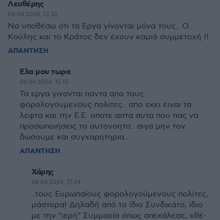
Λευθέρης
06.04.2024, 13:32
Να υποθέσω ότι τα Εργα γίνονται μόνα τους.. Ο...
Κούλης και το Κράτος δεν έχουν καμιά συμμετοχή !!
ΑΠΑΝΤΗΣΗ
Ελα μου τωρα
06.04.2024, 15:15
Τα εργα γινονται παντα απο τους
φορολογουμενους πολιτες.. απο εκει ειναι τα
λεφτα και την Ε.Ε. οποτε αστα αυτα που πας να
προσωποιήσεις το αυτονοητο.. σιγα μην τον
δωσουμε και συγχαρητηρια..
ΑΠΑΝΤΗΣΗ
Χάρης
06.04.2024, 17:24
..τους Ευρωπαίους φορολογούμενους πολίτες,
μάστορα! Δηλαδή από το ίδιο Συνδικάτο, ίδιο
με την "ιερή" Συμμαχία όπως απεκάλεσε, χθέ-