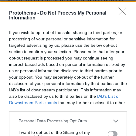
τουρισμός όλο αυτό το διάστημα δεν υπάρχει
στην περιοχή. Για να φτάσει κανείς εκεί θα
Protothema -
Do Not Process My Personal
πρέπει να περάσει με προσοχή το Δέλτα
Information
Προμυρίου.
If you wish to opt-out of the sale, sharing to third parties, or
processing of your personal or sensitive information for
Θωμάς Μαμάς
Ο
είναι κάτοικος της περιοχής
targeted advertising by us, please use the below opt-out
και δραστηριοποιείται σε αυτή. Είναι επίσης
section to confirm your selection. Please note that after your
επικεφαλής της συντονιστικής επιτροπής των
opt-out request is processed you may continue seeing
κατοίκων, οι οποίοι ζητούν άμεσα έργα που θα
interest-based ads based on personal information utilized by
us or personal information disclosed to third parties prior to
διασφαλίσουν τον Πλατανιά. «
Τουριστικά
δεν
your opt-out. You may separately opt-out of the further
είχαμε τίποτα όλο αυτό το διάστημα. Δεν
disclosure of your personal information by third parties on the
έχουμε ακόμη κρατήσεις. Φανταστείτε πέρυσι
IAB’s list of downstream participants. This information may
τέτοια εποχή είχαμε πληρότητες για Καλοκαίρι
also be disclosed by us to third parties on the
IAB’s List of
Downstream Participants
that may further disclose it to other
και Πάσχα που έφταναν το 80%. Θέλουμε έως
third parties.
το Πάσχα να έχουμε τελειώσει τις
αποκαταστάσεις και στην συνέχεια να κάνουμε
Please note that this website/app uses one or more Google
Personal Data Processing Opt Outs
services and may gather and store information including but
μια διαφημιστική καμπάνια για να κερδίσουμε
not limited to your visit or usage behaviour. You may click to
I want to opt-out of the Sharing of my
ότι περισσότερα μπορούμε από το Καλοκαίρι.