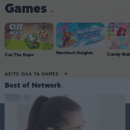
Games
Northern Heights
Candy Bub
Cut The Rope
ΔΕΙΤΕ ΟΛΑ ΤΑ GAMES
Best of Network