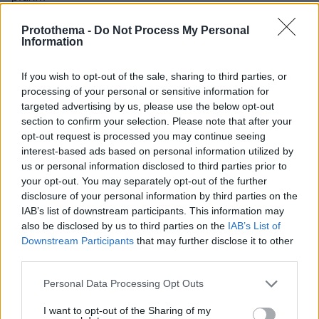
ΑΠΑΝΤΗΣΗ
Protothema -
Do Not Process My Personal
Information
Ασεβαστη
29.03.2024, 05:31
If you wish to opt-out of the sale, sharing to third parties, or
Προσπαθει με καθε τροπο η κατσικα να παρει λιγο
processing of your personal or sensitive information for
targeted advertising by us, please use the below opt-out
δημοσιοτητα ,ελεος πια με δαυτηνε
section to confirm your selection. Please note that after your
ΑΠΑΝΤΗΣΗ
opt-out request is processed you may continue seeing
interest-based ads based on personal information utilized by
ελεος
us or personal information disclosed to third parties prior to
29.03.2024, 09:48
your opt-out. You may separately opt-out of the further
Πόσες φόρες θα γράψεις σχόλιο? Με την φρίκη
disclosure of your personal information by third parties on the
που έζησε και είδε δικαιούται να βρίσκετε εκεί.
IAB’s list of downstream participants. This information may
ΑΠΑΝΤΗΣΗ
also be disclosed by us to third parties on the
IAB’s List of
Downstream Participants
that may further disclose it to other
third parties.
Please note that this website/app uses one or more Google
Personal Data Processing Opt Outs
services and may gather and store information including but
Σωτήρης
not limited to your visit or usage behaviour. You may click to
I want to opt-out of the Sharing of my
29.03.2024, 02:45