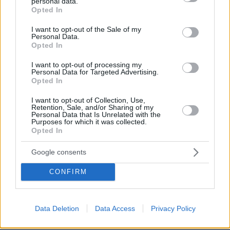
personal data.
grant or deny consent to Google and its third-party tags to
ΑΥΤΗ ΠΡΟΣΠΑΘΕΙ ΜΕ ΝΥΧΙΑ Κ ΜΕ ΔΟΝΤΙΑ ΝΑ
Opted In
use your data for below specified purposes in below Google
ΓΙΝΕΙ "INFLUNCER" ΜΕΣΩ ΤΙΚ ΤΟΚ ΔΛΔ ΓΙΑ ΌΣΟΥΣ
consent section.
I want to opt-out of the Sale of my
ΔΕΝ ΞΕΡΟΥΝ ΤΙ ΕΣΤΙ "ΚΟΥΛΤΟΥΡΑ ΙΝΦΛΟΥΕΝΣΕΡ"
Personal Data.
ΦΡΑΓΚΑ ΜΕ ΑΥΤΟ ΠΡΟΒΟΛΗ ΦΗΜΗ ΚΙ ΑΛΛΑ
Opted In
ΦΡΑΓΚΑ ΜΕ ΑΥΤΟΠΡΟΒΟΛΗ ΚΑΙ ΠΟΖΕΣ
I want to opt-out of processing my
ΑΠΑΝΤΗΣΗ
Personal Data for Targeted Advertising.
Opted In
Ο σταθμάρχης φταίει
I want to opt-out of Collection, Use,
Retention, Sale, and/or Sharing of my
29.03.2024, 01:24
Personal Data that Is Unrelated with the
Purposes for which it was collected.
Δώστε ξανά επιδόματα
Opted In
ΑΠΑΝΤΗΣΗ
Google consents
Ότι να'ναι
CONFIRM
29.03.2024, 01:01
Ατενσιονχορ αλερτ. Πιστεύει ότι είναι στο μπιγκ
μπραδερ ακόμα, ειδοποιήστε την ότι δεν είναι
Data Deletion
Data Access
Privacy Policy
ΑΠΑΝΤΗΣΗ