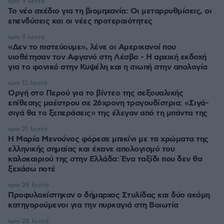
πριν 9 λεπτά
Το νέο σχέδιο για τη βιομηχανία: Οι μεταρρυθμίσεις, οι
επενδύσεις και οι νέες προτεραιότητες
πριν 9 λεπτά
«Δεν το πιστεύουμε», λένε οι Αμερικανοί που
υιοθέτησαν τον Αφγανό στη Λέσβο - Η αρχική εκδοχή
για το φονικό στην Κυψέλη και η σιωπή στην απολογία
πριν 12 λεπτά
Οργή στο Περού για το βίντεο της σεξουαλικής
επίθεσης μαέστρου σε 26χρονη τραγουδίστρια: «Σιγά-
σιγά θα το ξεπεράσεις» της έλεγαν από τη μπάντα της
πριν 21 λεπτά
Η Μαρία Μενούνος φόρεσε μπικίνι με τα χρώματα της
ελληνικής σημαίας και έκανε απολογισμό του
καλοκαιριού της στην Ελλάδα: Ένα ταξίδι που δεν θα
ξεχάσω ποτέ
πριν 28 λεπτά
Προφυλακίστηκαν ο δήμαρχος Στυλίδας και δύο ακόμη
κατηγορούμενοι για την πυρκαγιά στη Βοιωτία
πριν 28 λεπτά