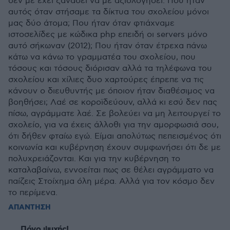
δεν με έχει ξαναδεί να με αξιολογήσει. Που ήταν
αυτός όταν στήσαμε τα δίκτυα του σχολείου μόνοι
μας δύο άτομα; Που ήταν όταν φτιάχναμε
ιστοσελίδες με κώδικα php επειδή οι servers μόνο
αυτό σήκωναν (2012); Που ήταν όταν έτρεχα πάνω
κάτω να κάνω το γραμματέα του σχολείου, που
τόσους και τόσους διόρισαν αλλά τα τηλέφωνα του
σχολείου και χίλιες δυο χαρτούρες έπρεπε να τις
κάνουν ο διευθυντής με όποιον ήταν διαθέσιμος να
βοηθήσει; Λαέ σε κοροϊδεύουν, αλλά κι εσύ δεν πας
πίσω, αγράμματε λαέ. Σε βολεύει να μη λειτουργεί το
σχολείο, για να έχεις άλλοθι για την αμορφωσιά σου,
ότι δήθεν φταίω εγώ. Είμαι απολύτως πεπεισμένος ότι
κοινωνία και κυβέρνηση έχουν συμφωνήσει ότι δε με
πολυχρειάζονται. Και για την κυβέρνηση το
καταλαβαίνω, εννοείται πως σε θέλει αγράμματο να
παίζεις Στοίχημα όλη μέρα. Αλλά για τον κόσμο δεν
το περίμενα.
ΑΠΑΝΤΗΣΗ
Πόνο ψυχής!