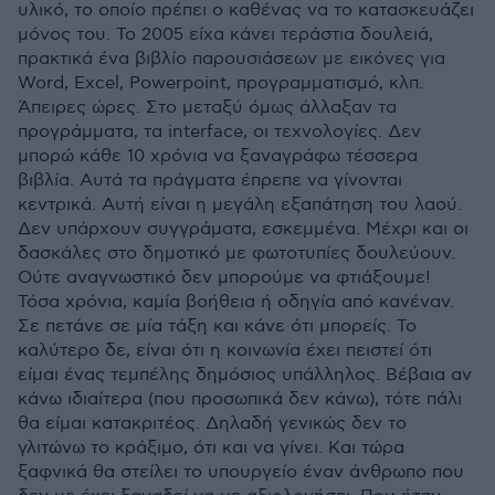
υλικό, το οποίο πρέπει ο καθένας να το κατασκευάζει
μόνος του. Το 2005 είχα κάνει τεράστια δουλειά,
πρακτικά ένα βιβλίο παρουσιάσεων με εικόνες για
Word, Excel, Powerpoint, προγραμματισμό, κλπ.
Άπειρες ώρες. Στο μεταξύ όμως άλλαξαν τα
προγράμματα, τα interface, οι τεχνολογίες. Δεν
μπορώ κάθε 10 χρόνια να ξαναγράφω τέσσερα
βιβλία. Αυτά τα πράγματα έπρεπε να γίνονται
κεντρικά. Αυτή είναι η μεγάλη εξαπάτηση του λαού.
Δεν υπάρχουν συγγράματα, εσκεμμένα. Μέχρι και οι
δασκάλες στο δημοτικό με φωτοτυπίες δουλεύουν.
Ούτε αναγνωστικό δεν μπορούμε να φτιάξουμε!
Τόσα χρόνια, καμία βοήθεια ή οδηγία από κανέναν.
Σε πετάνε σε μία τάξη και κάνε ότι μπορείς. Το
καλύτερο δε, είναι ότι η κοινωνία έχει πειστεί ότι
είμαι ένας τεμπέλης δημόσιος υπάλληλος. Βέβαια αν
κάνω ιδιαίτερα (που προσωπικά δεν κάνω), τότε πάλι
θα είμαι κατακριτέος. Δηλαδή γενικώς δεν το
γλιτώνω το κράξιμο, ότι και να γίνει. Και τώρα
ξαφνικά θα στείλει το υπουργείο έναν άνθρωπο που