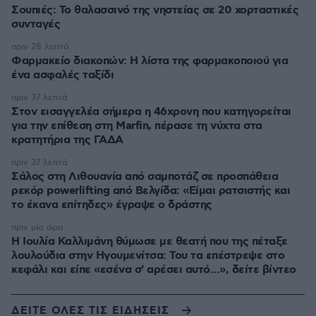
Σουπιές: Το θαλασσινό της νηστείας σε 20 χορταστικές
συνταγές
πριν 28 λεπτά
Φαρμακείο διακοπών: Η λίστα της φαρμακοποιού για
ένα ασφαλές ταξίδι
πριν 37 λεπτά
Στον εισαγγελέα σήμερα η 46χρονη που κατηγορείται
για την επίθεση στη Marfin, πέρασε τη νύχτα στα
κρατητήρια της ΓΑΔΑ
πριν 37 λεπτά
Σάλος στη Λιθουανία από σαμποτάζ σε προσπάθεια
ρεκόρ powerlifting από Βελγίδα: «Είμαι ρατσιστής και
το έκανα επίτηδες» έγραψε ο δράστης
πριν μία ώρα
Η Ιουλία Καλλιμάνη θύμωσε με θεατή που της πέταξε
λουλούδια στην Ηγουμενίτσα: Του τα επέστρεψε στο
κεφάλι και είπε «εσένα σ' αρέσει αυτό...», δείτε βίντεο
ΔΕΙΤΕ ΟΛΕΣ ΤΙΣ ΕΙΔΗΣΕΙΣ