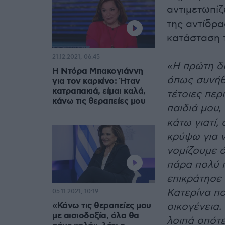
αντιμετωπίζ
της αντίδρα
κατάσταση 
21.12.2021, 06:45
«Η πρώτη δι
Η Ντόρα Μπακογιάννη
όπως συνήθω
για τον καρκίνο: Ήταν
κατραπακιά, είμαι καλά,
τέτοιες περ
κάνω τις θεραπείες μου
παιδιά μου,
κάτω γιατί,
κρύψω για 
νομίζουμε ό
πάρα πολύ 
επικράτησε 
Κατερίνα π
05.11.2021, 10:19
«Κάνω τις θεραπείες μου
οικογένεια. 
με αισιοδοξία, όλα θα
λοιπά οπότε