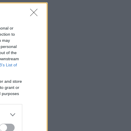
sonal or
ection to
ou may
 personal
out of the
 downstream
B’s List of
er and store
to grant or
ed purposes