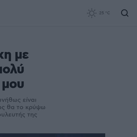
25
°C
χη με
πολύ
 μου
υνήθως είναι
πώς θα το κρύψω
βουλευτής της