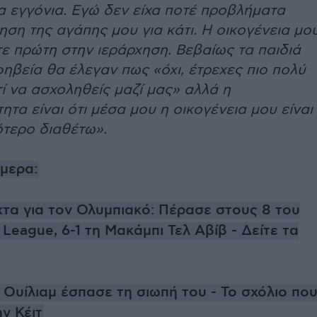
τα εγγόνια. Εγώ δεν είχα ποτέ προβλήματα
ηση της αγάπης μου για κάτι. Η οικογένεια μο
ε πρώτη στην ιεράρχηση. Βεβαίως τα παιδιά
ηβεία θα έλεγαν πως «όχι, έτρεχες πιο πολύ
τί να ασχοληθείς μαζί μας» αλλά η
ητα είναι ότι μέσα μου η οικογένεια μου είναι
ότερο διαθέτω».
ήμερα:
χτα για τον Ολυμπιακό: Πέρασε στους 8 του
League, 6-1 τη Μακάμπι Τελ Αβίβ - Δείτε τα
 Ουίλιαμ έσπασε τη σιωπή του - Το σχόλιο πο
ην Κέιτ