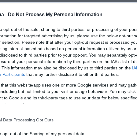
ma -
Do Not Process My Personal Information
to opt-out of the sale, sharing to third parties, or processing of your per
formation for targeted advertising by us, please use the below opt-out s
r selection. Please note that after your opt-out request is processed y
eing interest-based ads based on personal information utilized by us or
disclosed to third parties prior to your opt-out. You may separately opt-
losure of your personal information by third parties on the IAB’s list of
. This information may also be disclosed by us to third parties on the
IA
Participants
that may further disclose it to other third parties.
 that this website/app uses one or more Google services and may gath
including but not limited to your visit or usage behaviour. You may click 
 to Google and its third-party tags to use your data for below specifi
ogle consent section.
l Data Processing Opt Outs
 πω ότι αντέδρασαν με πολύ μεγάλη ψυχραιμία
o opt-out of the Sharing of my personal data.