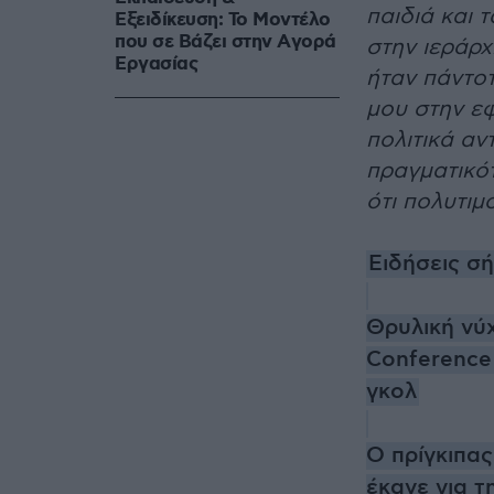
παιδιά και 
Εξειδίκευση: Το Mοντέλο
που σε Bάζει στην Aγορά
στην ιεράρχ
Eργασίας
ήταν πάντοτ
μου στην εφ
πολιτικά αν
πραγματικότ
ότι πολυτιμ
Ειδήσεις σ
Θρυλική νύ
Conference 
γκολ
Ο πρίγκιπας
έκανε για τ