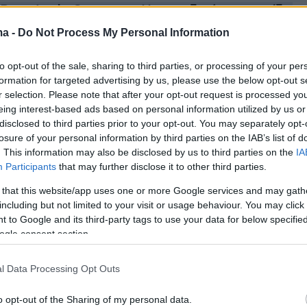
a Bougie du Sapeur» - Η μοναδική εφημερίδα
που εκδίδεται κάθε... 4 χρόνια από το 1980
ma -
Do Not Process My Personal Information
to opt-out of the sale, sharing to third parties, or processing of your per
formation for targeted advertising by us, please use the below opt-out s
r selection. Please note that after your opt-out request is processed y
eing interest-based ads based on personal information utilized by us or
disclosed to third parties prior to your opt-out. You may separately opt-
losure of your personal information by third parties on the IAB’s list of
. This information may also be disclosed by us to third parties on the
IA
Participants
that may further disclose it to other third parties.
 that this website/app uses one or more Google services and may gath
including but not limited to your visit or usage behaviour. You may click 
 to Google and its third-party tags to use your data for below specifi
ogle consent section.
l Data Processing Opt Outs
o opt-out of the Sharing of my personal data.