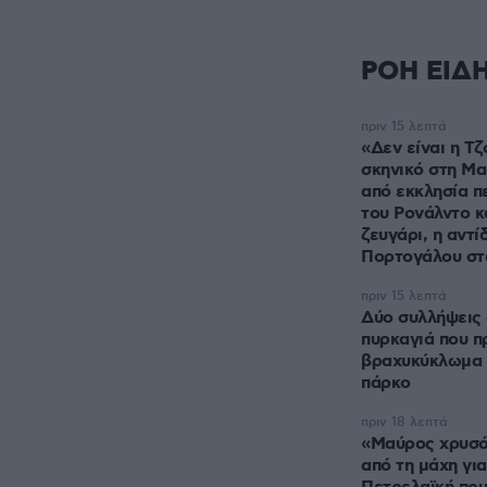
ΡΟΗ ΕΙΔ
πριν 15 λεπτά
«Δεν είναι η Τζ
σκηνικό στη Μα
από εκκλησία π
του Ρονάλντο κ
ζευγάρι, η αντί
Πορτογάλου στ
πριν 15 λεπτά
Δύο συλλήψεις 
πυρκαγιά που π
βραχυκύκλωμα 
πάρκο
πριν 18 λεπτά
«Μαύρος χρυσός
από τη μάχη για