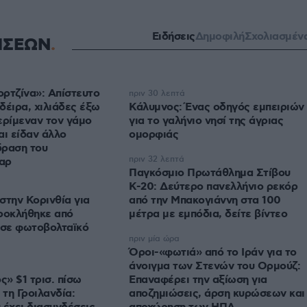
Ειδήσεις
Δημοφιλή
Σχολιασμέν
ΗΣΕΩΝ
ορτζίνα»: Απίστευτο
πριν 30 λεπτά
δέιρα, χιλιάδες έξω
Κάλυμνος: Ένας οδηγός εμπειριών
ερίμεναν τον γάμο
για το γαλήνιο νησί της άγριας
αι είδαν άλλο
ομορφιάς
δραση του
πριν 32 λεπτά
αρ
Παγκόσμιο Πρωτάθλημα Στίβου
Κ-20: Δεύτερο πανελλήνιο ρεκόρ
στην Κορινθία για
από την Μπακογιάννη στα 100
ροκλήθηκε από
μέτρα με εμπόδια, δείτε βίντεο
σε φωτοβολταϊκό
πριν μία ώρα
Όροι-«φωτιά» από το Ιράν για το
άνοιγμα των Στενών του Ορμούζ:
» $1 τρισ. πίσω
Επαναφέρει την αξίωση για
 τη Γροιλανδία:
αποζημιώσεις, άρση κυρώσεων και