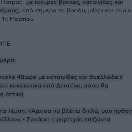
ς Πάτρας,
με ισχυρές βροχές, καταιγίδες και
νέμους
, από σήμερα το βράδυ, μέχρι και αύριο
 1η Μαρτίου.
ΜΠΕ
ήμερα:
σκολο 48ωρο με καταιγίδες και θυελλώδεις
Νέα κακοκαιρία από Δευτέρα, πόσο θα
η Αττική
τα Τέμπη: «Άρχισα να βλέπω διπλά, μου ήρθαν
άλλον» - Σοκάρει η μαρτυρία επιζώντα