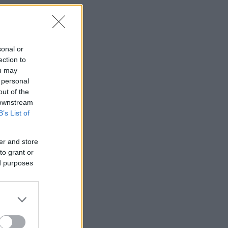
sonal or
ection to
ou may
 personal
out of the
 downstream
B’s List of
er and store
to grant or
ed purposes