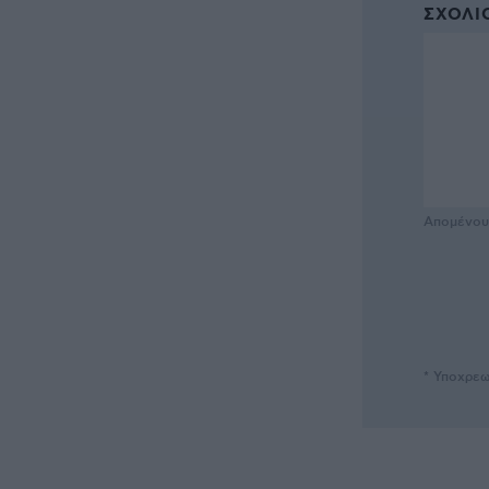
ΣΧΌΛΙΟ
Απομένο
* Υποχρεω