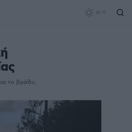
31
°C
κή
ίας
ερα το βράδυ,