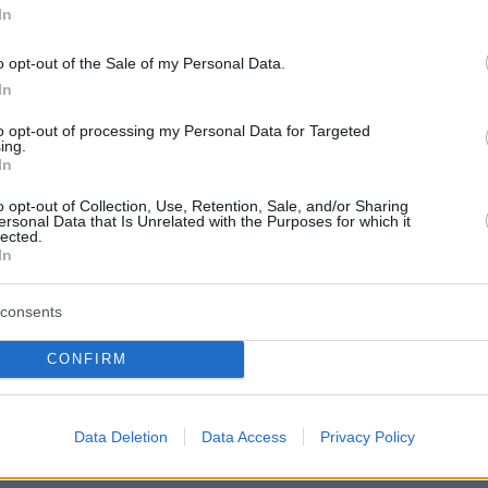
protothema.gr στο Google News
In
το
και μάθετε πρώτοι
εις
o opt-out of the Sale of my Personal Data.
Ειδήσεις
In
 τελευταίες
από την Ελλάδα και τον Κόσμο, τη
Protothema.gr
μβαίνουν, στο
to opt-out of processing my Personal Data for Targeted
ing.
In
ΙΑ
ΠΡΟΣΘΗΚΗ ΣΧΟΛΙΟΥ
o opt-out of Collection, Use, Retention, Sale, and/or Sharing
ersonal Data that Is Unrelated with the Purposes for which it
lected.
In
ΣΘΗΚΗ ΣΧΟΛΙΟΥ
consents
CONFIRM
 *
EMAIL
Data Deletion
Data Access
Privacy Policy