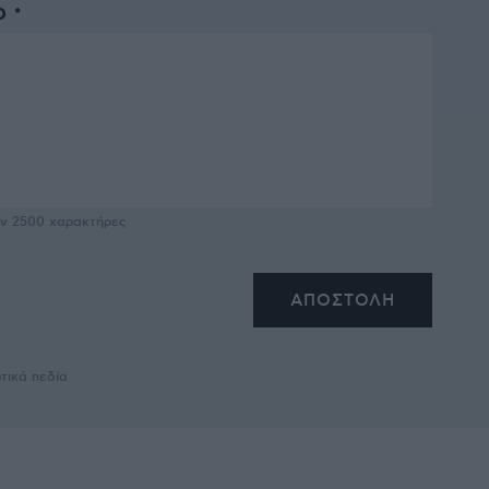
 *
υν
2500
χαρακτήρες
τικά πεδία