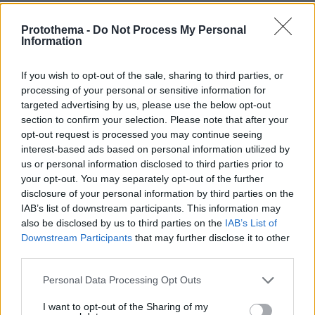
Διασκεδάζουμε υπεύθυνα, επιστρέφουμε με ασφάλεια
Protothema -
Do Not Process My Personal
Information
ΣΧΟΛΙΑ
(37)
If you wish to opt-out of the sale, sharing to third parties, or
ΠΡΟΣΘΗΚΗ ΣΧΟΛΙΟΥ
processing of your personal or sensitive information for
targeted advertising by us, please use the below opt-out
section to confirm your selection. Please note that after your
ΟΥΦ
opt-out request is processed you may continue seeing
interest-based ads based on personal information utilized by
29.02.2024, 06:33
us or personal information disclosed to third parties prior to
Όταν δεν δίνεις στο λαό σου την ευκαιρία, να
your opt-out. You may separately opt-out of the further
ασχοληθεί με εποικοδομητικό έργο.......................... .
disclosure of your personal information by third parties on the
Πόσο κρίμα, να χαραμίζει κάποιος τη ζωή του, τόσο
IAB’s list of downstream participants. This information may
άσκοπα και ανούσια.
also be disclosed by us to third parties on the
IAB’s List of
ΑΠΑΝΤΗΣΗ
Downstream Participants
that may further disclose it to other
third parties.
Saint
Please note that this website/app uses one or more Google
Personal Data Processing Opt Outs
29.02.2024, 03:17
services and may gather and store information including but
Τρομοκράτες από τα Jumbo. Το Lidl έχει και μια
not limited to your visit or usage behaviour. You may click to
I want to opt-out of the Sharing of my