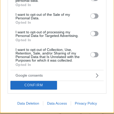
personal data.
ποιότητα.
grant or deny consent to Google and its third-party tags to
Opted In
use your data for below specified purposes in below Google
ΑΠΑΝΤΗΣΗ
consent section.
I want to opt-out of the Sale of my
Personal Data.
Opted In
@ κα
29.02.2024, 00:57
I want to opt-out of processing my
Τώρα που λιγοστεύουμε στην βουλή θα είμαστε
Personal Data for Targeted Advertising.
Opted In
άφθονοι στα πεζοδρόμια.
ΑΠΑΝΤΗΣΗ
I want to opt-out of Collection, Use,
Retention, Sale, and/or Sharing of my
Personal Data that Is Unrelated with the
Purposes for which it was collected.
Η φτώχεια γεννάει απόγνωση
Opted In
28.02.2024, 23:30
Και από την απόγνωση προέρχεται η τρομοκρατία. Αν
Google consents
συνεχίσει η ακρίβεια και η ανέχεια φοβάμαι ότι η
CONFIRM
τρομοκρατία δεν θα σβήσει.
ΑΠΑΝΤΗΣΗ
Data Deletion
Data Access
Privacy Policy
@ 05:36
29.02.2024, 12:46