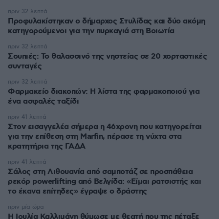
πριν 32 λεπτά
Προφυλακίστηκαν ο δήμαρχος Στυλίδας και δύο ακόμη
κατηγορούμενοι για την πυρκαγιά στη Βοιωτία
πριν 32 λεπτά
Σουπιές: Το θαλασσινό της νηστείας σε 20 χορταστικές
συνταγές
πριν 32 λεπτά
Φαρμακείο διακοπών: Η λίστα της φαρμακοποιού για
ένα ασφαλές ταξίδι
πριν 41 λεπτά
Στον εισαγγελέα σήμερα η 46χρονη που κατηγορείται
για την επίθεση στη Marfin, πέρασε τη νύχτα στα
κρατητήρια της ΓΑΔΑ
πριν 41 λεπτά
Σάλος στη Λιθουανία από σαμποτάζ σε προσπάθεια
ρεκόρ powerlifting από Βελγίδα: «Είμαι ρατσιστής και
το έκανα επίτηδες» έγραψε ο δράστης
πριν μία ώρα
Η Ιουλία Καλλιμάνη θύμωσε με θεατή που της πέταξε