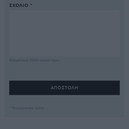
ΣΧΌΛΙΟ *
Απομένουν
2500
χαρακτήρες
* Υποχρεωτικά πεδία