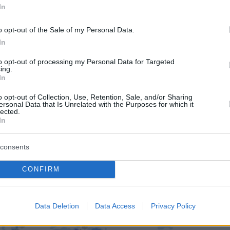
In
 σε ολόκληρη τη χώρα θα επικρατήσουν
 νοτιοανατολικοί άνεμοι, και στα πελάγη
o opt-out of the Sale of my Personal Data.
λλώδεις 8 μποφόρ, ωστόσο στο Ιόνιο το βράδ
In
άσουν εξασθένηση και θα στραφούν σε
to opt-out of processing my Personal Data for Targeted
ούς. Οι ατμοσφαιρικές συνθήκες θα ευνοήσου
ing.
In
ά σκόνης από την Αφρική και την εκδήλωση
ών.
o opt-out of Collection, Use, Retention, Sale, and/or Sharing
ersonal Data that Is Unrelated with the Purposes for which it
lected.
In
ία ξεκινά από τα δυτικά - Παρακολουθήστε
του Forecastweather Greece που καταγράφει
consents
των φαινομένων από τις 11:00 το πρωί της
CONFIRM
Data Deletion
Data Access
Privacy Policy