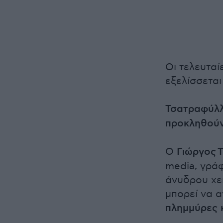
Οι τελευτα
εξελίσσεται
Τσατραφύλλι
προκληθούν
Ο
Γιώργος 
media, γράφ
άνυδρου χε
μπορεί να 
πλημμύρες κ