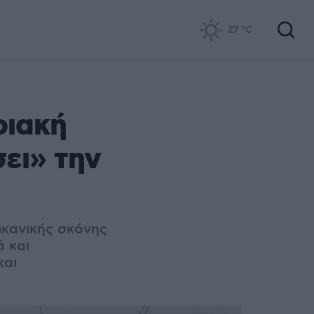
27
°C
ριακή
ει» την
ικανικής σκόνης
ά και
και