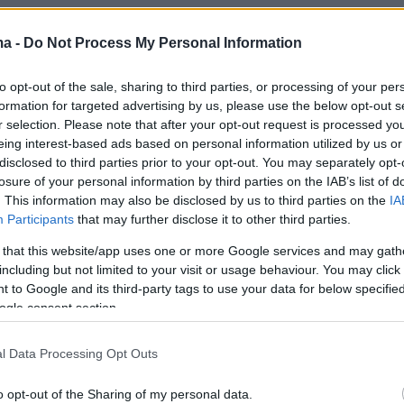
ς Δυτικής και Βόρειας Ελλάδας. Τις
ές ώρες τα φαινόμενα στα βορειοδυτικά θα
ma -
Do Not Process My Personal Information
ι θα εκδηλωθούν τοπικά ισχυρές καταιγίδες,
to opt-out of the sale, sharing to third parties, or processing of your per
το βράδυ ανάλογη επιδείνωση θα παρουσιάσει
formation for targeted advertising by us, please use the below opt-out s
α Επτάνησα, στα δυτικά ηπειρωτικά, στην
r selection. Please note that after your opt-out request is processed y
Μακεδονία, στη Θράκη και σε τμήματα της
eing interest-based ads based on personal information utilized by us or
disclosed to third parties prior to your opt-out. You may separately opt-
σου.
Από αργά το βράδυ θα επηρεαστούν η
losure of your personal information by third parties on the IAB’s list of
αι Ανατολική Στερεά (συμπεριλαμβανομένης
. This information may also be disclosed by us to third parties on the
IA
)
και η Εύβοια. Το επεισόδιο βροχόπτωσης
Participants
that may further disclose it to other third parties.
ι στην Κατηγορία 3 (Σημαντική)
 that this website/app uses one or more Google services and may gath
including but not limited to your visit or usage behaviour. You may click 
 to Google and its third-party tags to use your data for below specifi
ogle consent section.
ι ότι οι
καταιγίδες
θα συνοδεύονται κατά
ό
χαλαζοπτώσεις
, κυρίως στα δυτικά όπου το
l Data Processing Opt Outs
χεται να έχει σχετικά μεγάλο μέγεθος.
o opt-out of the Sharing of my personal data.