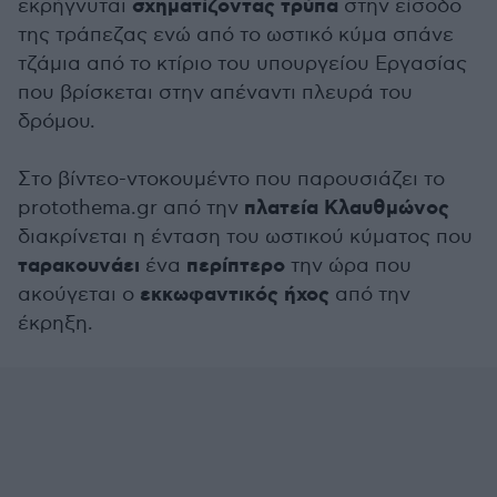
σχηματίζοντας
τρύπα
εκρήγνυται
στην είσοδο
της τράπεζας ενώ από το ωστικό κύμα σπάνε
τζάμια από το κτίριο του υπουργείου Εργασίας
που βρίσκεται στην απέναντι πλευρά του
δρόμου.
Στο βίντεο-ντοκουμέντο που παρουσιάζει το
πλατεία Κλαυθμώνος
protothema.gr από την
διακρίνεται η ένταση του ωστικού κύματος που
ταρακουνάει
περίπτερο
ένα
την ώρα που
εκκωφαντικός ήχος
ακούγεται ο
από την
έκρηξη.