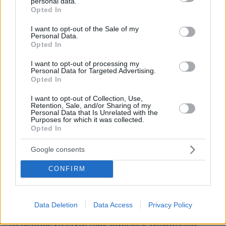
personal data.
grant or deny consent to Google and its third-party tags to
Opted In
use your data for below specified purposes in below Google
consent section.
I want to opt-out of the Sale of my
Personal Data.
Opted In
Το υπουργείο δεν είχε αστυνομικό για φύλαξη,
I want to opt-out of processing my
παρά μόνο σεκιούριτι ιδιωτικής εταιρείας.
Personal Data for Targeted Advertising.
Opted In
Μέχρι και αυτή τη στιγμή, οι Αρχές δεν έχουν
I want to opt-out of Collection, Use,
Retention, Sale, and/or Sharing of my
καταφέρει να «αποκρυπτογραφήσουν»
Personal Data that Is Unrelated with the
τη συνδεσμολογια του εκρηκτικού μηχανισμού,
Purposes for which it was collected.
Opted In
ωστόσο θα προσπαθήσουν να το κάνουν από
τα υπολείμματα που άφησε η έκρηξη.
Google consents
Glomex Player(40599w16ki4e70hs, v-
CONFIRM
cyv8u5spwj3t)
Data Deletion
Data Access
Privacy Policy
Το δεδομένο είναι πως κάμερες ασφαλείας