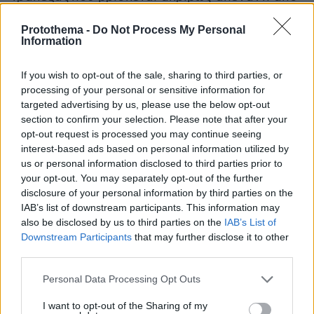
το υπουργείο και το οποίο είναι κλειστό αυτήν
Protothema -
Do Not Process My Personal
την εποχή καθώς γίνεται ανακαίνιση. Σύμφωνα
Information
με την αστυνομία ο μηχανισμός εξερράγη στη
01:29 σε αυτό το σημείο.
If you wish to opt-out of the sale, sharing to third parties, or
processing of your personal or sensitive information for
targeted advertising by us, please use the below opt-out
section to confirm your selection. Please note that after your
opt-out request is processed you may continue seeing
interest-based ads based on personal information utilized by
us or personal information disclosed to third parties prior to
your opt-out. You may separately opt-out of the further
disclosure of your personal information by third parties on the
IAB’s list of downstream participants. This information may
also be disclosed by us to third parties on the
IAB’s List of
Downstream Participants
that may further disclose it to other
third parties.
Please note that this website/app uses one or more Google
Personal Data Processing Opt Outs
services and may gather and store information including but
not limited to your visit or usage behaviour. You may click to
I want to opt-out of the Sharing of my