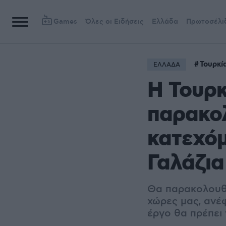
Games
Όλες οι Ειδήσεις
Ελλάδα
Πρωτοσέλι
Τουρκί
ΕΛΛΑΔΑ
Η Τουρκ
παρακολ
κατεχόμ
Γαλάζια
Θα παρακολουθο
χώρες μας, ανέ
έργο θα πρέπει