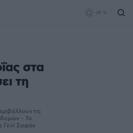
25
°C
ΐας στα
ει τη
ριβάλλουν τις
δομών - Το
η Γενί Σαφάκ