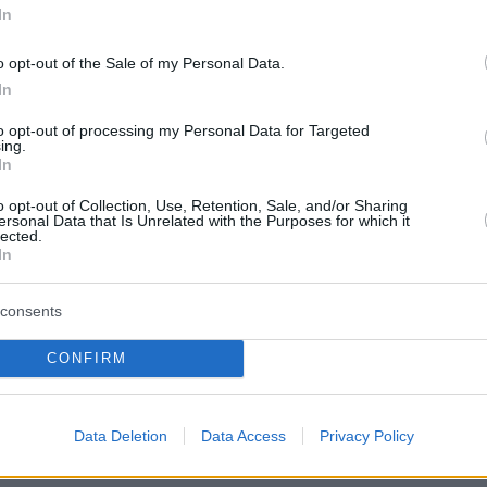
In
ν πληροφοριών και γενικών προειδοποιήσεων
έλεγχο ειδικών περιοχών, πρόληψη του
o opt-out of the Sale of my Personal Data.
ου, εντοπισμό κινδύνων ατυχημάτων και
In
ήσεις, ενημέρωση των ενδιαφερομένων σε
to opt-out of processing my Personal Data for Targeted
ς έκτακτης ανάγκης όπως ατυχήματα και
ing.
In
 υποστήριξη της καταπολέμησης της ρύπανσης
αιο, ανταλλαγή μετεωρολογικών δεδομένων
o opt-out of Collection, Use, Retention, Sale, and/or Sharing
ersonal Data that Is Unrelated with the Purposes for which it
 όταν είναι απαραίτητο». Το έργο, είπε, «θα
lected.
In
ί το πρώτο εξάμηνο του 2026».
consents
υρά του ο κ. Ουστέλ ανέφερε ότι «χάρη σε
CONFIRM
ο, οι ακτές της τδβκ θα είναι ασφαλέστερες
με περισσότερο λόγο στη Μεσόγειο και τη
Data Deletion
Data Access
Privacy Policy
ρίδα».