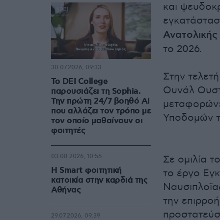
και ψευδοκ
εγκατάστασ
Ανατολικής
το 2026.
30.07.2026, 09:33
Στην τελετ
Το DEI College
Ουνάλ Ουστ
παρουσιάζει τη Sophia.
Την πρώτη 24/7 βοηθό AI
μεταφορών»
που αλλάζει τον τρόπο με
Υποδομών τ
τον οποίο μαθαίνουν οι
φοιτητές
03.08.2026, 10:56
Σε ομιλία τ
Η Smart φοιτητική
το έργο Εγ
κατοικία στην καρδιά της
Ναυσιπλοϊα
Αθήνας
την επιρροή
προστατεύσ
29.07.2026, 09:39