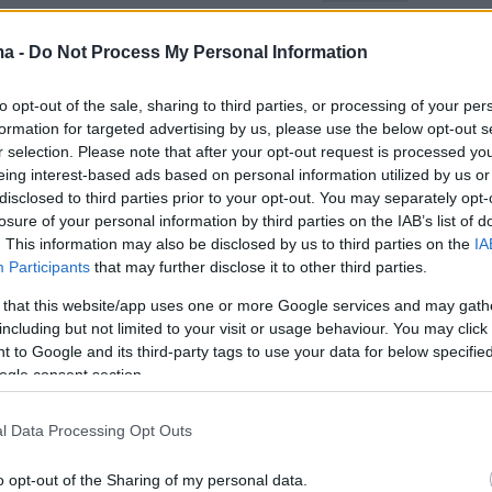
 και
θα παρακολουθούμε όλη τη ναυσιπλοΐα
ες που περιβάλλουν την τδβκ και τη
ma -
Do Not Process My Personal Information
εριοχή μεταξύ των χωρών μας
».
to opt-out of the sale, sharing to third parties, or processing of your per
formation for targeted advertising by us, please use the below opt-out s
πρόσθεσε, στο έργο που αναπτύσσεται με
r selection. Please note that after your opt-out request is processed y
δβκ», όπως αναφέρθηκε στο ψευδοκράτος, να
eing interest-based ads based on personal information utilized by us or
disclosed to third parties prior to your opt-out. You may separately opt-
υναμικότητα, υπό την έννοια ότι θα
losure of your personal information by third parties on the IAB’s list of
εί ολόκληρη την υποδομή με το λογισμικό πο
. This information may also be disclosed by us to third parties on the
IA
θεί και «θα εξασφαλίσουμε τεχνολογική
Participants
that may further disclose it to other third parties.
 σε αυτόν τον τομέα».
 that this website/app uses one or more Google services and may gath
including but not limited to your visit or usage behaviour. You may click 
 to Google and its third-party tags to use your data for below specifi
τον ίδιο, το έργο προνοεί τρεις σταθμούς
ogle consent section.
 κυκλοφορίας και ένα κέντρο υπηρεσιών
. Ο κ. Ουράλογλου ανέφερε ότι θα έχει την
l Data Processing Opt Outs
 κάνει
«αναγνώριση πλοίων, αδιάλειπτη
o opt-out of the Sharing of my personal data.
ηση και ρύθμιση της ναυσιπλοΐας
, μετάδοση