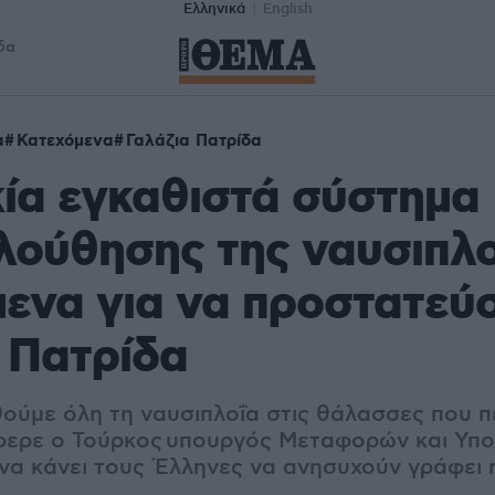
Ελληνικά
English
δα
α
Κατεχόμενα
Γαλάζια Πατρίδα
ία εγκαθιστά σύστημα
ούθησης της ναυσιπλο
ενα για να προστατεύσ
 Πατρίδα
ύμε όλη τη ναυσιπλοΐα στις θάλασσες που πε
φερε ο Τούρκος υπουργός Μεταφορών και Υπο
 να κάνει τους Έλληνες να ανησυχούν γράφει 