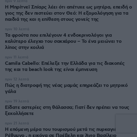
πριν 9 λεπτά
Η Μπρίτνεϊ Σπίαρς λέει ότι απέτυχε ως μητέρα, επειδή ο
γιος της δεν πιστεύει στον Θεό: Η εξομολόγηση για τα
παιδιά της και η επίθεση στους γονείς της
πριν 10 λεπτά
Τα φρούτα που επιλέγουν 4 ενδοκρινολόγοι για
καλύτερο έλεγχο του σακχάρου – Το ένα μειώνει το
λίπος στην κοιλιά
πριν 11 λεπτά
Camila Cabello: Επέλεξε την Ελλάδα για τις διακοπές
της και τα beach look της είναι έμπνευση
πριν 12 λεπτά
Πώς η διατροφή της νέας μαμάς επηρεάζει το μητρικό
γάλα
πριν 19 λεπτά
Είδατε αστερίες στη θάλασσα; Γιατί δεν πρέπει να τους
ξεκολλήσετε
πριν 21 λεπτά
Η επόμενη μέρα του τουρισμού μετά τις πυρκαγιές στο
Ρέθυμνο , η εικόνα σε Πρέβελη και Άγιο Βασίλειο