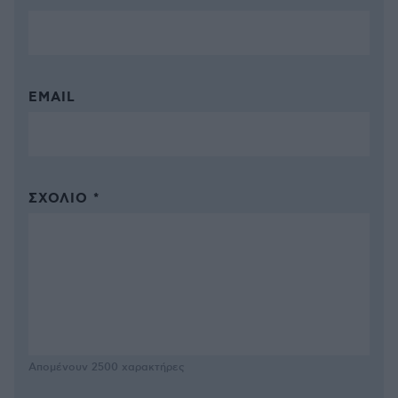
EMAIL
ΣΧΌΛΙΟ *
Απομένουν
2500
χαρακτήρες