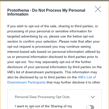
Καιρός: Αυξημένες νεφώσεις με βροχές και
Protothema -
Do Not Process My Personal
σποραδικές καταιγίδες στην Κρήτη τις πρωινές
Information
ώρες.
If you wish to opt-out of the sale, sharing to third parties, or
Ανεμοι: Από βόρειες διευθύνσεις 7 με 8 και
processing of your personal or sensitive information for
πρόσκαιρα τις πρωινές ώρες τοπικά 9 μποφόρ.
targeted advertising by us, please use the below opt-out
Θερμοκρασία: Από 10 έως 17 βαθμούς Κελσίου.
section to confirm your selection. Please note that after your
opt-out request is processed you may continue seeing
interest-based ads based on personal information utilized by
ΝΗΣΙΑ ΑΝΑΤΟΛΙΚΟΥ ΑΙΓΑΙΟΥ -
us or personal information disclosed to third parties prior to
ΔΩΔΕΚΑΝΗΣΑ
your opt-out. You may separately opt-out of the further
disclosure of your personal information by third parties on the
Καιρός: Λίγες νεφώσεις πρόσκαιρα αυξημένες
IAB’s list of downstream participants. This information may
also be disclosed by us to third parties on the
IAB’s List of
τις πρωινές ώρες με τοπικές βροχές στα νότια.
Downstream Participants
that may further disclose it to other
Ανεμοι: Από βόρειες διευθύνσεις 6 με 7 και
third parties.
πρόσκαιρα τις πρωινές ώρες στα βόρεια 8 και
Please note that this website/app uses one or more Google
τοπικά 9 μποφόρ.
Personal Data Processing Opt Outs
services and may gather and store information including but
Θερμοκρασία: Στα Δωδεκάνησα από 14 έως 20
not limited to your visit or usage behaviour. You may click to
I want to opt-out of the Sharing of my