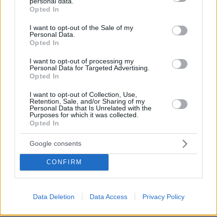
βαθμούς Κελσίου. Στα βόρεια από 06 έως 12
personal data.
grant or deny consent to Google and its third-party tags to
Opted In
βαθμούς Κελσίου.
use your data for below specified purposes in below Google
consent section.
I want to opt-out of the Sale of my
Personal Data.
ΘΕΣΣΑΛΙΑ
Opted In
I want to opt-out of processing my
Καιρός: Αυξημένες νεφώσεις με τοπικές
Personal Data for Targeted Advertising.
βροχές και πρόσκαιρες χιονοπτώσεις στα
Opted In
ορεινά και ημιορεινά κυρίως τις πρωινές ώρες.
I want to opt-out of Collection, Use,
Σταδιακά από τις μεσημβρινές ώρες ο καιρός
Retention, Sale, and/or Sharing of my
Personal Data that Is Unrelated with the
θα βελτιωθεί.
Purposes for which it was collected.
Opted In
Ανεμοι: Βόρειοι βορειοανατολικοί 5 με 6 και
πρόσκαιρα στα ανατολικά τις πρωινές ώρες
Google consents
έως 7 μποφόρ με βαθμιαία εξασθένηση από τις
CONFIRM
μεσημβρινές ώρες.
Θερμοκρασία: Από 01 έως 10 βαθμούς Κελσίου.
Data Deletion
Data Access
Privacy Policy
Ο καιρός τη Δευτέρα 18 Δεκεμβρίου