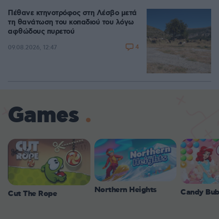
Πέθανε κτηνοτρόφος στη Λέσβο μετά
τη θανάτωση του κοπαδιού του λόγω
αφθώδους πυρετού
4
09.08.2026, 12:47
Games
Northern Heights
Candy Bub
Cut The Rope