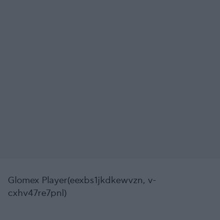
Glomex Player(eexbs1jkdkewvzn, v-
cxhv47re7pnl)