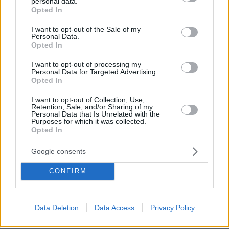
personal data.
grant or deny consent to Google and its third-party tags to
Πώς θα κάνουμε μια περιποίηση προσώπου επιπέδου
Opted In
σπα στο σπίτι
use your data for below specified purposes in below Google
consent section.
I want to opt-out of the Sale of my
πριν 25 λεπτά
Personal Data.
Σπιτικό προζύμι: Οδηγός για αρχάριους και μη – Η
Opted In
διαδικασία, η χρήση, η συντήρηση
I want to opt-out of processing my
πριν 28 λεπτά
Personal Data for Targeted Advertising.
Ελπίδα για τη Δημοκρατία: Νέα αποχώρηση με αιχμές
Opted In
για «απολυταρχικά προσωποπαγές διευθυντήριο
Καρυστιανού - Γρατσία»
I want to opt-out of Collection, Use,
Retention, Sale, and/or Sharing of my
Personal Data that Is Unrelated with the
πριν 31 λεπτά
Purposes for which it was collected.
Πώς ο Μέγας Αλέξανδρος συνέτριψε τους Ιλλυριούς:
Opted In
Οι μεγάλες νίκες του Έλληνα στρατηλάτη στα Βαλκάνια
Google consents
πριν 35 λεπτά
Θάλασσα για δισεκατομμυριούχους: Πώς θα κινηθεί η
CONFIRM
αγορά των υπερπολυτελών γιοτ έως το 2032
πριν 35 λεπτά
Σαλμονέλα: 6 τρόφιμα που χρειάζονται τη μεγαλύτερη
Data Deletion
Data Access
Privacy Policy
προσοχή – Τα λάθη στην κουζίνα που αυξάνουν τον
κίνδυνο