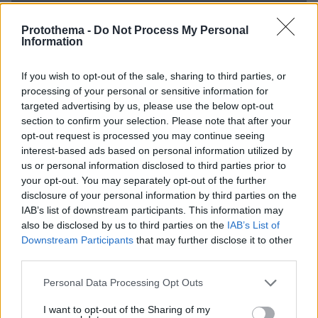
ΡΟΗ ΕΙΔΗΣΕΩΝ
Protothema -
Do Not Process My Personal
Information
Ειδήσεις
Δημοφιλή
Σχολιασμένα
If you wish to opt-out of the sale, sharing to third parties, or
processing of your personal or sensitive information for
πριν 6 λεπτά
targeted advertising by us, please use the below opt-out
Φωτιά σε χαμηλή βλάστηση στο Νέο Μοναστήρι
Φθιώτιδας, σηκώθηκαν τρία εναέρια
section to confirm your selection. Please note that after your
opt-out request is processed you may continue seeing
πριν 6 λεπτά
interest-based ads based on personal information utilized by
Ποια είναι η νέα ασιατική τάση στο Pilates που
us or personal information disclosed to third parties prior to
υπόσχεται ευεξία και ισορροπία
your opt-out. You may separately opt-out of the further
disclosure of your personal information by third parties on the
πριν 7 λεπτά
6 ενδιαφέρουσες, «άγνωστες» γωνιές της
IAB’s list of downstream participants. This information may
Θεσσαλονίκης με τη ματιά μιας φωτογράφου
also be disclosed by us to third parties on the
IAB’s List of
Downstream Participants
that may further disclose it to other
πριν 19 λεπτά
third parties.
Διακοπή λειτουργίας των ντους στα beach bars ζητά η
κοινότητα Σάρτης στη Χαλκιδική, επικαλείται
Please note that this website/app uses one or more Google
Personal Data Processing Opt Outs
περιορισμένη επάρκεια νερού
services and may gather and store information including but
not limited to your visit or usage behaviour. You may click to
I want to opt-out of the Sharing of my
πριν 25 λεπτά