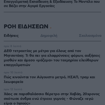
Επαγγελματική Εκπαίδευση & Εξειδίκευση: Το Mοντέλο που
σε Bάζει στην Aγορά Eργασίας
ΡΟΗ ΕΙΔΗΣΕΩΝ
Ειδήσεις
Δημοφιλή
Σχολιασμένα
πριν 8 λεπτά
ΔΕΘ τετραετίας με μέτρα για όλους από τον
Μητσοτάκη: Τι θα πει για ελαφρύνσεις φόρων, αυξήσεις
μισθών και άμεσο «μάζεμα» του τεκμηρίου ελεύθερων
επαγγελματιών
πριν 10 λεπτά
Πώς κινούνται τον Αύγουστο μετρό, ΗΣΑΠ, τραμ και
λεωφορεία
πριν 12 λεπτά
Χάος σε παραθαλάσσιο θέρετρο στην Χαβάη, 20χρονος
σκότωσε άνδρα ενώ έτρεχε γυμνός - Φώναζε «εγώ
είμαι ο Ιησούς»