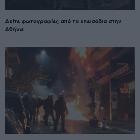
0
seconds
Δείτε φωτογραφίες από τα επεισόδια στην
of
14
Αθήνα:
seconds