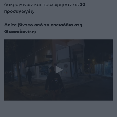
20
δακρυγόνων και προχώρησαν σε
προσαγωγές.
Δείτε βίντεο από τα επεισόδια στη
Θεσσαλονίκη:
0
seconds
of
26