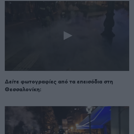
seconds
0
seconds
Δείτε φωτογραφίες από τα επεισόδια στη
of
28
Θεσσαλονίκη:
seconds