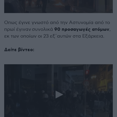
0
seconds
Οπως έγινε γνωστό από την Αστυνομία από το
of
34
90 προσαγωγές ατόμων
πρωί έγιναν συνολικά
,
seconds
εκ των οποίων οι 23 εξ΄αυτών στα Εξάρχεια.
Δείτε βίντεο: