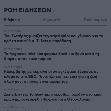
ΡΟΗ ΕΙΔΗΣΕΩΝ
Ειδήσεις
Δημοφιλή
Σχολιασμένα
πριν 6 λεπτά
Του Σωτήρος μυρίζει τηγανητό ψάρι και γλυκαίνουν τα
πρώτα σταφύλια. Τι λέει η παράδοση
πριν 6 λεπτά
Τα fragrance mist που φοράω ξανά και ξανά κατά τη
διάρκεια του καλοκαιριού
πριν 6 λεπτά
Κολυμβητής με καρκίνο στον εγκέφαλο ξέσπασε σε
κλάματα στο BBC: Γονατίζω και ικετεύω για τη ζωή
όλων μας, ο πόνος είναι αφόρητος
πριν 8 λεπτά
Δείτε βίντεο: Το πλυντήριο έκρυβε... σχεδόν ένα κιλό
ηρωίνης, συνελήφθη 46χρονη στη Θεσσαλονίκη
πριν 10 λεπτά