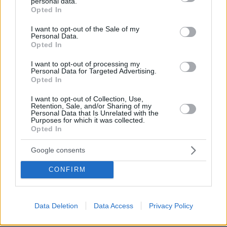
personal data.
grant or deny consent to Google and its third-party tags to
Opted In
use your data for below specified purposes in below Google
consent section.
I want to opt-out of the Sale of my
Personal Data.
Opted In
I want to opt-out of processing my
Personal Data for Targeted Advertising.
Opted In
I want to opt-out of Collection, Use,
Retention, Sale, and/or Sharing of my
Personal Data that Is Unrelated with the
Purposes for which it was collected.
Opted In
Google consents
CONFIRM
06.08.2026, 04:44
«Τα παιδιά έχουν μια μικρή ίωση»: Το τελευταίο
μήνυμα της μητέρας στον πρώην σύζυγό της πριν
Data Deletion
Data Access
Privacy Policy
δολοφονήσει τα τέσσερα παιδιά τους