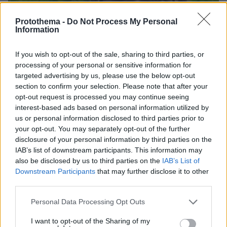
Protothema -
Do Not Process My Personal
Information
If you wish to opt-out of the sale, sharing to third parties, or
processing of your personal or sensitive information for
targeted advertising by us, please use the below opt-out
section to confirm your selection. Please note that after your
opt-out request is processed you may continue seeing
interest-based ads based on personal information utilized by
us or personal information disclosed to third parties prior to
06.08.2026, 09:18
your opt-out. You may separately opt-out of the further
Νεαρή γυναίκα με ακατέργαστη ομορφιά από την
disclosure of your personal information by third parties on the
Αιθιοπία έγινε viral, δείτε την εντυπωσιακή
IAB’s list of downstream participants. This information may
μεταμόρφωσή της από μακιγιέρ
also be disclosed by us to third parties on the
IAB’s List of
Downstream Participants
that may further disclose it to other
third parties.
Please note that this website/app uses one or more Google
Personal Data Processing Opt Outs
services and may gather and store information including but
not limited to your visit or usage behaviour. You may click to
I want to opt-out of the Sharing of my