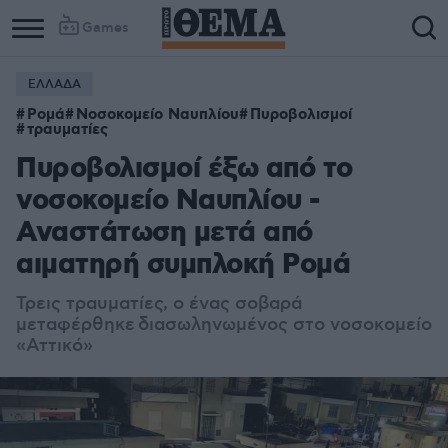
Games
ΕΛΛΑΔΑ
Column
Column
Ρομά
Νοσοκομείο Ναυπλίου
Πυροβολισμοί
1
2
τραυματίες
Πυροβολισμοί έξω από το
νοσοκομείο Ναυπλίου -
Αναστάτωση μετά από
αιματηρή συμπλοκή Ρομά
Τρεις τραυματίες, ο ένας σοβαρά
μεταφέρθηκε διασωληνωμένος στο νοσοκομείο
«Αττικό»