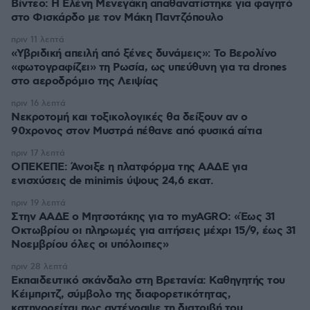
Βίντεο: Η Ελένη Μενεγάκη απαθανατίστηκε για φαγητό
στο Φισκάρδο με τον Μάκη Παντζόπουλο
πριν 11 λεπτά
«Υβριδική απειλή από ξένες δυνάμεις»: Το Βερολίνο
«φωτογραφίζει» τη Ρωσία, ως υπεύθυνη για τα drones
στο αεροδρόμιο της Λειψίας
πριν 16 λεπτά
Νεκροτομή και τοξικολογικές θα δείξουν αν ο
90χρονος στον Μυστρά πέθανε από φυσικά αίτια
πριν 17 λεπτά
ΟΠΕΚΕΠΕ: Άνοιξε η πλατφόρμα της ΑΑΔΕ για
ενισχύσεις de minimis ύψους 24,6 εκατ.
πριν 19 λεπτά
Στην ΑΑΔΕ ο Μητσοτάκης για το myAGRO: «Έως 31
Οκτωβρίου οι πληρωμές για αιτήσεις μέχρι 15/9, έως 31
Νοεμβρίου όλες οι υπόλοιπες»
πριν 28 λεπτά
Εκπαιδευτικό σκάνδαλο στη Βρετανία: Καθηγητής του
Κέιμπριτζ, σύμβολο της διαφορετικότητας,
κατηγορείται πως αντέγραψε τη διατριβή του