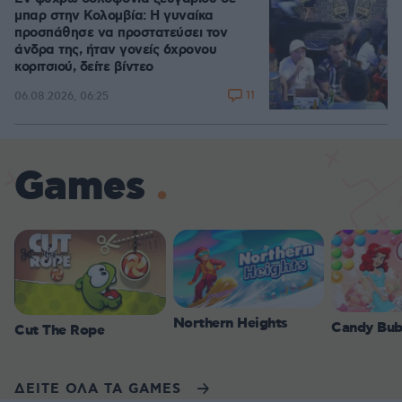
μπαρ στην Κολομβία: Η γυναίκα
προσπάθησε να προστατεύσει τον
άνδρα της, ήταν γονείς 6χρονου
κοριτσιού, δείτε βίντεο
11
06.08.2026, 06:25
Games
Northern Heights
Candy Bub
Cut The Rope
ΔΕΙΤΕ ΟΛΑ ΤΑ GAMES