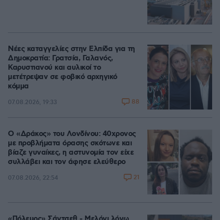
Νέες καταγγελίες στην Ελπίδα για τη
Δημοκρατία: Γρατσία, Γαλανός,
Καρυστιανού και αυλικοί το
μετέτρεψαν σε φοβικό αρχηγικό
κόμμα
88
07.08.2026, 19:33
Ο «Δράκος» του Λονδίνου: 40χρονος
με προβλήματα όρασης σκότωνε και
βίαζε γυναίκες, η αστυνομία τον είχε
συλλάβει και τον άφησε ελεύθερο
21
07.08.2026, 22:54
«Πόλεμος» Σάντσεθ - Μελόνι λόγω