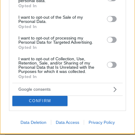
personal data.
grant or deny consent to Google and its third-party tags to
Opted In
use your data for below specified purposes in below Google
consent section.
I want to opt-out of the Sale of my
Personal Data.
Opted In
I want to opt-out of processing my
Απομένουν
2500
χαρακτήρες
Personal Data for Targeted Advertising.
Opted In
I want to opt-out of Collection, Use,
Retention, Sale, and/or Sharing of my
Personal Data that Is Unrelated with the
Purposes for which it was collected.
Opted In
* Υποχρεωτικά πεδία
Google consents
CONFIRM
ΡΟΗ ΕΙΔΗΣΕΩΝ
Data Deletion
Data Access
Privacy Policy
Ειδήσεις
Δημοφιλή
Σχολιασμένα