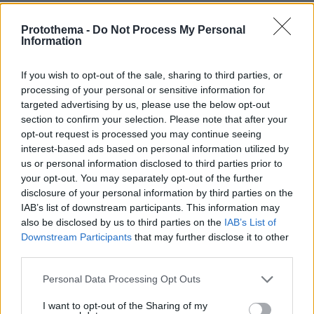
ΦΟΡΤΩΣΗ ΠΕΡΙΣΣΟΤΕΡΩΝ ΣΧΟΛΙΩΝ
Protothema -
Do Not Process My Personal
Information
ΠΡΟΣΘΗΚΗ ΣΧΟΛΙΟΥ
If you wish to opt-out of the sale, sharing to third parties, or
processing of your personal or sensitive information for
targeted advertising by us, please use the below opt-out
ΌΝΟΜΑ *
section to confirm your selection. Please note that after your
opt-out request is processed you may continue seeing
interest-based ads based on personal information utilized by
us or personal information disclosed to third parties prior to
your opt-out. You may separately opt-out of the further
EMAIL
disclosure of your personal information by third parties on the
IAB’s list of downstream participants. This information may
also be disclosed by us to third parties on the
IAB’s List of
Downstream Participants
that may further disclose it to other
third parties.
ΣΧΌΛΙΟ *
Please note that this website/app uses one or more Google
Personal Data Processing Opt Outs
services and may gather and store information including but
not limited to your visit or usage behaviour. You may click to
I want to opt-out of the Sharing of my