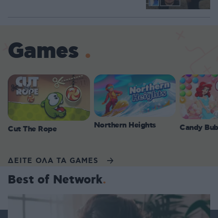
Games
Northern Heights
Candy Bub
Cut The Rope
ΔΕΙΤΕ ΟΛΑ ΤΑ GAMES
Best of Network