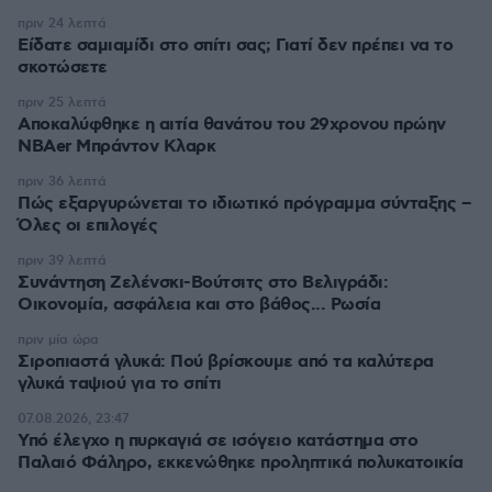
πριν 24 λεπτά
Είδατε σαμιαμίδι στο σπίτι σας; Γιατί δεν πρέπει να το
σκοτώσετε
πριν 25 λεπτά
Αποκαλύφθηκε η αιτία θανάτου του 29χρονου πρώην
NBAer Μπράντον Κλαρκ
πριν 36 λεπτά
Πώς εξαργυρώνεται το ιδιωτικό πρόγραμμα σύνταξης –
Όλες οι επιλογές
πριν 39 λεπτά
Συνάντηση Ζελένσκι-Βούτσιτς στο Βελιγράδι:
Οικονομία, ασφάλεια και στο βάθος... Ρωσία
πριν μία ώρα
Σιροπιαστά γλυκά: Πού βρίσκουμε από τα καλύτερα
γλυκά ταψιού για το σπίτι
07.08.2026, 23:47
Υπό έλεγχο η πυρκαγιά σε ισόγειο κατάστημα στο
Παλαιό Φάληρο, εκκενώθηκε προληπτικά πολυκατοικία