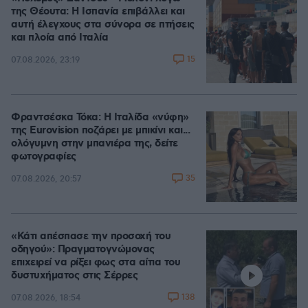
της Θέουτα: Η Ισπανία επιβάλλει και
αυτή έλεγχους στα σύνορα σε πτήσεις
και πλοία από Ιταλία
15
07.08.2026, 23:19
Φραντσέσκα Τόκα: Η Ιταλίδα «νύφη»
της Eurovision ποζάρει με μπικίνι και...
ολόγυμνη στην μπανιέρα της, δείτε
φωτογραφίες
35
07.08.2026, 20:57
«Κάτι απέσπασε την προσοχή του
οδηγού»: Πραγματογνώμονας
επιχειρεί να ρίξει φως στα αίτια του
δυστυχήματος στις Σέρρες
138
07.08.2026, 18:54