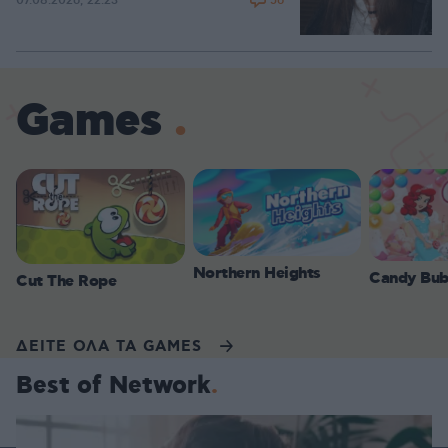
56
07.08.2026, 22:23
Games
Northern Heights
Candy Bub
Cut The Rope
ΔΕΙΤΕ ΟΛΑ ΤΑ GAMES
Best of Network