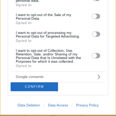
personal data.
grant or deny consent to Google and its third-party tags to
μεταφορά αφρικανικής σκόνης στην περιοχή
Opted In
use your data for below specified purposes in below Google
μας.
consent section.
I want to opt-out of the Sale of my
Οι άνεμοι θα πνέουν από νότιες διευθύνσεις
Personal Data.
στα ανατολικά 4 με 6 και στα δυτικά 6 με 7
Opted In
μποφόρ.
I want to opt-out of processing my
Η θερμοκρασία θα σημειώσει μικρή περαιτέρω
Personal Data for Targeted Advertising.
Opted In
άνοδο και θα φθάσει έως τους 27 βαθμούς
Κελσίου.
I want to opt-out of Collection, Use,
Retention, Sale, and/or Sharing of my
Personal Data that Is Unrelated with the
Purposes for which it was collected.
ΠΡΟΓΝΩΣΗ ΓΙΑ ΤΗΝ ΚΥΡΙΑΚΗ 22-10-2023
Opted In
Στα δυτικά νεφώσεις με τοπικές βροχές και
κυρίως στα βορειοδυτικά μέχρι το μεσημέρι
Google consents
σποραδικές καταιγίδες. Στα υπόλοιπα αραιές
CONFIRM
νεφώσεις κατά διαστήματα πιο πυκνές. Η
ορατότητα θα είναι τοπικά περιορισμένη τις
πρωινές και βραδινές ώρες και πιθανόν να
Data Deletion
Data Access
Privacy Policy
σχηματιστούν τοπικές ομίχλες. Οι