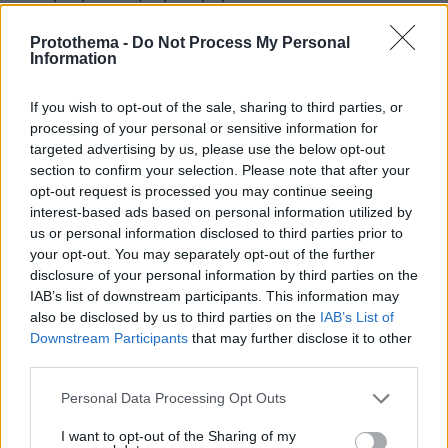
Θερμοκρασία: Από 15 έως 26 βαθμούς Κελσίου.
Protothema -
Do Not Process My Personal
Information
Glomex Player(eexbs1jkdkewvzn, v-
cwcejwmc632p)
If you wish to opt-out of the sale, sharing to third parties, or
processing of your personal or sensitive information for
targeted advertising by us, please use the below opt-out
section to confirm your selection. Please note that after your
opt-out request is processed you may continue seeing
ΠΡΟΓΝΩΣΗ ΓΙΑ ΤΟ ΣΑΒΒΑΤΟ 21-10-2023
interest-based ads based on personal information utilized by
Γενικά αίθριος καιρός με λίγες νεφώσεις, οι
us or personal information disclosed to third parties prior to
οποίες από τις μεσημβρινές ώρες σταδιακά στα
your opt-out. You may separately opt-out of the further
disclosure of your personal information by third parties on the
βορειοδυτικά θα πυκνώσουν και θα
IAB’s list of downstream participants. This information may
σημειωθούν τοπικές βροχές και από αργά το
also be disclosed by us to third parties on the
IAB’s List of
απόγευμα στο βόρειο Ιόνιο μεμονωμένες
Downstream Participants
that may further disclose it to other
καταιγίδες. Η ορατότητα θα είναι τοπικά
third parties.
περιορισμένη τις πρωινές και βραδινές ώρες
Please note that this website/app uses one or more Google
Personal Data Processing Opt Outs
και πιθανόν να σχηματιστούν τοπικές ομίχλες.
services and may gather and store information including but
Οι μετεωρολογικές συνθήκες ευνοούν τη
not limited to your visit or usage behaviour. You may click to
I want to opt-out of the Sharing of my