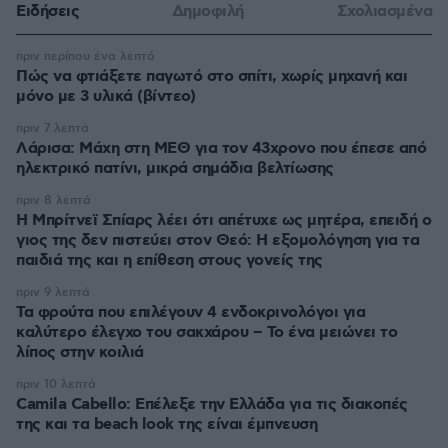
Ειδήσεις
Δημοφιλή
Σχολιασμένα
πριν περίπου ένα λεπτό
Πώς να φτιάξετε παγωτό στο σπίτι, χωρίς μηχανή και
μόνο με 3 υλικά (βίντεο)
πριν 7 λεπτά
Λάρισα: Μάχη στη ΜΕΘ για τον 43χρονο που έπεσε από
ηλεκτρικό πατίνι, μικρά σημάδια βελτίωσης
πριν 8 λεπτά
Η Μπρίτνεϊ Σπίαρς λέει ότι απέτυχε ως μητέρα, επειδή ο
γιος της δεν πιστεύει στον Θεό: Η εξομολόγηση για τα
παιδιά της και η επίθεση στους γονείς της
πριν 9 λεπτά
Τα φρούτα που επιλέγουν 4 ενδοκρινολόγοι για
καλύτερο έλεγχο του σακχάρου – Το ένα μειώνει το
λίπος στην κοιλιά
πριν 10 λεπτά
Camila Cabello: Επέλεξε την Ελλάδα για τις διακοπές
της και τα beach look της είναι έμπνευση