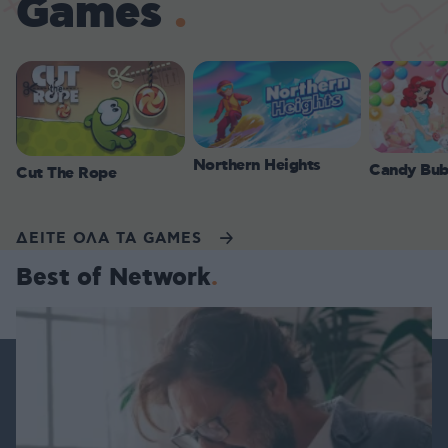
Games
Northern Heights
Candy Bub
Cut The Rope
ΔΕΙΤΕ ΟΛΑ ΤΑ GAMES
Best of Network