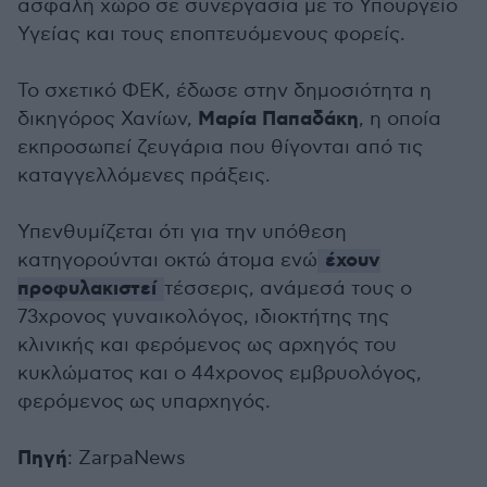
ασφαλή χώρο σε συνεργασία με το Υπουργείο
Υγείας και τους εποπτευόμενους φορείς.
Το σχετικό ΦΕΚ, έδωσε στην δημοσιότητα η
Μαρία Παπαδάκη
δικηγόρος Χανίων,
, η οποία
εκπροσωπεί ζευγάρια που θίγονται από τις
καταγγελλόμενες πράξεις.
Υπενθυμίζεται ότι για την υπόθεση
έχουν
κατηγορούνται οκτώ άτομα ενώ
προφυλακιστεί
τέσσερις, ανάμεσά τους ο
73χρονος γυναικολόγος, ιδιοκτήτης της
κλινικής και φερόμενος ως αρχηγός του
κυκλώματος και ο 44χρονος εμβρυολόγος,
φερόμενος ως υπαρχηγός.
Πηγή
: ZarpaNews