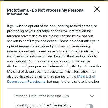
Protothema -
Do Not Process My Personal
Information
If you wish to opt-out of the sale, sharing to third parties, or
processing of your personal or sensitive information for
targeted advertising by us, please use the below opt-out
section to confirm your selection. Please note that after your
opt-out request is processed you may continue seeing
interest-based ads based on personal information utilized by
us or personal information disclosed to third parties prior to
your opt-out. You may separately opt-out of the further
disclosure of your personal information by third parties on the
IAB’s list of downstream participants. This information may
also be disclosed by us to third parties on the
IAB’s List of
Downstream Participants
that may further disclose it to other
third parties.
Please note that this website/app uses one or more Google
08.08.2026, 08:57
Personal Data Processing Opt Outs
services and may gather and store information including but
Το «σκουλήκι του διαβόλου» που ζει 1,3 χιλιόμετρα
not limited to your visit or usage behaviour. You may click to
I want to opt-out of the Sharing of my
κάτω από τη Γη και αλλάζει όσα γνωρίζαμε για τη