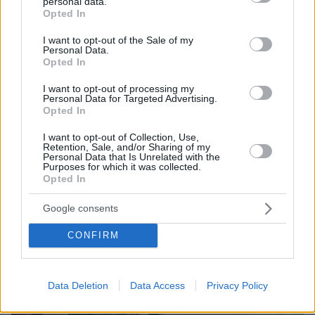
personal data.
grant or deny consent to Google and its third-party tags to
ζωή: «Οι άνθρωποι δεν κυβερνάμε τον κόσμο»
Opted In
use your data for below specified purposes in below Google
consent section.
I want to opt-out of the Sale of my
Personal Data.
Opted In
I want to opt-out of processing my
Personal Data for Targeted Advertising.
Opted In
I want to opt-out of Collection, Use,
Retention, Sale, and/or Sharing of my
Personal Data that Is Unrelated with the
Purposes for which it was collected.
Opted In
Google consents
CONFIRM
Data Deletion
Data Access
Privacy Policy