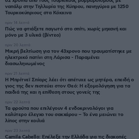
62 χρόνια από τους τουρκικούς βομβαρδισμούς με
ναπάλμ στην Τηλλυρία της Κύπρου, πανηγύρια με 1250
Τουρκοκύπριους στα Κόκκινα
πριν 14 λεπτά
Πώς να φτιάξετε παγωτό στο σπίτι, χωρίς μηχανή και
μόνο με 3 υλικά (βίντεο)
πριν 20 λεπτά
Μικρή βελτίωση για τον 43χρονο που τραυματίστηκε με
ηλεκτρικό πατίνι στη Λάρισα - Παραμένει
διασωληνωμένος
πριν 21 λεπτά
Η Μπρίτνεϊ Σπίαρς λέει ότι απέτυχε ως μητέρα, επειδή ο
γιος της δεν πιστεύει στον Θεό: Η εξομολόγηση για τα
παιδιά της και η επίθεση στους γονείς της
πριν 22 λεπτά
Τα φρούτα που επιλέγουν 4 ενδοκρινολόγοι για
καλύτερο έλεγχο του σακχάρου – Το ένα μειώνει το
λίπος στην κοιλιά
πριν 23 λεπτά
Camila Cabello: Επέλεξε την Ελλάδα για τις διακοπές