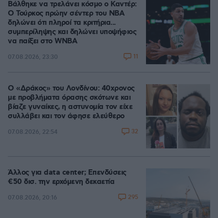
Βάλθηκε να τρελάνει κόσμο ο Καντέρ:
Ο Τούρκος πρώην σέντερ του NBA
δηλώνει ότι πληροί τα κριτήρια...
συμπερίληψης και δηλώνει υποψήφιος
να παίξει στο WNBA
11
07.08.2026, 23:30
Ο «Δράκος» του Λονδίνου: 40χρονος
με προβλήματα όρασης σκότωνε και
βίαζε γυναίκες, η αστυνομία τον είχε
συλλάβει και τον άφησε ελεύθερο
32
07.08.2026, 22:54
Άλλος για data center; Επενδύσεις
€50 δισ. την ερχόμενη δεκαετία
295
07.08.2026, 20:16