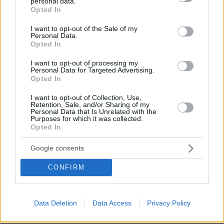
personal data.
grant or deny consent to Google and its third-party tags to
Opted In
Ο άγιος που μόνο άγιος δεν ήταν.
use your data for below specified purposes in below Google
ΑΠΑΝΤΗΣΗ
consent section.
I want to opt-out of the Sale of my
Personal Data.
Opted In
Πιο πολύ σας πόνεσε η παραίτηση, που δεν μιλούσε
κιόλας
I want to opt-out of processing my
Personal Data for Targeted Advertising.
09.08.2023, 11:36
Opted In
Τώρα έρχεται ο καινούργιος, που θα αντέχει
περισσότερο ξύλο. Ας προσέχατε
I want to opt-out of Collection, Use,
Retention, Sale, and/or Sharing of my
ΑΠΑΝΤΗΣΗ
Personal Data that Is Unrelated with the
Purposes for which it was collected.
Opted In
Επιτέλους!
Google consents
09.08.2023, 11:03
Μια πολύ αρνητική, παρουσία στη Θεσσαλονίκη
CONFIRM
ευτυχώς ξεκουμπίστηκε! Τοξικός, ψέκας, γεμάτος
μίσος για τους άλλους ο λεγάμενος. Δεν θα λείψει
σε κανένας (πλην των χριστιανοταλιμπάν).
Data Deletion
Data Access
Privacy Policy
ΑΠΑΝΤΗΣΗ