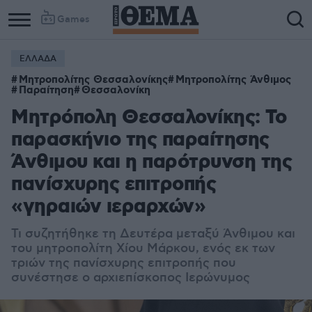
Games
ΕΛΛΑΔΑ
Column
Column
Μητροπολίτης Θεσσαλονίκης
Μητροπολίτης Άνθιμος
1
2
Παραίτηση
Θεσσαλονίκη
Μητρόπολη Θεσσαλονίκης: Το
παρασκήνιο της παραίτησης
Άνθιμου και η παρότρυνση της
πανίσχυρης επιτροπής
«γηραιών ιεραρχών»
Τι συζητήθηκε τη Δευτέρα μεταξύ Άνθιμου και
του μητροπολίτη Χίου Μάρκου, ενός εκ των
τριών της πανίσχυρης επιτροπής που
συνέστησε ο αρχιεπίσκοπος Ιερώνυμος