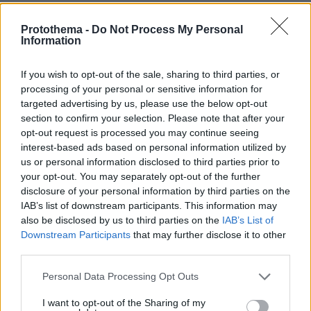
26.07.2026, 09:54
Επαγγελματική Εκπαίδευση & Εξειδίκευση: Το Mοντέλο που
Protothema -
Do Not Process My Personal
σε Bάζει στην Aγορά Eργασίας
Information
ΣΧΟΛΙΑ
(105)
If you wish to opt-out of the sale, sharing to third parties, or
processing of your personal or sensitive information for
ΠΡΟΣΘΗΚΗ ΣΧΟΛΙΟΥ
targeted advertising by us, please use the below opt-out
section to confirm your selection. Please note that after your
opt-out request is processed you may continue seeing
interest-based ads based on personal information utilized by
Τζιμ
us or personal information disclosed to third parties prior to
14.08.2023, 15:21
your opt-out. You may separately opt-out of the further
΄Οχι οτι και εγώ γνωρίζω πολλά απο τα
disclosure of your personal information by third parties on the
εκκλησιαστικά, αλλά απο τα ελάχιστα που γνωρίζω
IAB’s list of downstream participants. This information may
βλέπω εντελώς άσχετους να έχουν άποψη και να
also be disclosed by us to third parties on the
IAB’s List of
σχιλιάζουν απλώς να χύσουν το δηλητήριό τους.
Downstream Participants
that may further disclose it to other
third parties.
ΑΠΑΝΤΗΣΗ
Please note that this website/app uses one or more Google
Personal Data Processing Opt Outs
services and may gather and store information including but
GEORGE
not limited to your visit or usage behaviour. You may click to
I want to opt-out of the Sharing of my
09.08.2023, 22:02