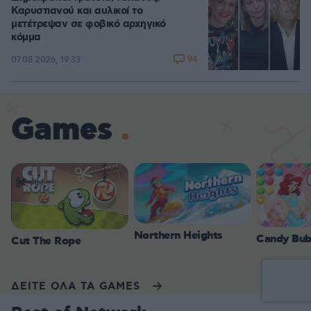
Καρυστιανού και αυλικοί το
μετέτρεψαν σε φοβικό αρχηγικό
κόμμα
94
07.08.2026, 19:33
Games
Northern Heights
Candy Bub
Cut The Rope
ΔΕΙΤΕ ΟΛΑ ΤΑ GAMES