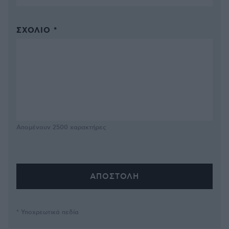
ΣΧΌΛΙΟ *
Απομένουν
2500
χαρακτήρες
* Υποχρεωτικά πεδία