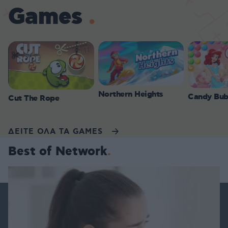
Games
Northern Heights
Candy Bub
Cut The Rope
ΔΕΙΤΕ ΟΛΑ ΤΑ GAMES
Best of Network