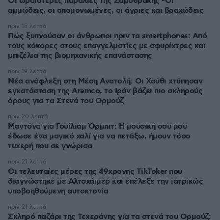
Οι ωραιότερες παραλίες της Σαμοθράκης -Οι
αμμώδεις, οι απομονωμένες, οι άγριες και βραχώδεις
πριν 15 λεπτά
Πώς ξυπνούσαν οι άνθρωποι πριν τα smartphones: Από
τους κόκορες στους επαγγελματίες με σφυρίχτρες και
μπιζέλια της βιομηχανικής επανάστασης
πριν 19 λεπτά
Νέα ανάφλεξη στη Μέση Ανατολή: Οι Χούθι χτύπησαν
εγκατάσταση της Aramco, το Ιράν βάζει πιο σκληρούς
όρους για τα Στενά του Ορμούζ
πριν 20 λεπτά
Μαντόνα για Γουίλιαμ Όρμπιτ: Η μουσική σου μου
έδωσε ένα μαγικό χαλί για να πετάξω, ήμουν τόσο
τυχερή που σε γνώρισα
πριν 21 λεπτά
Οι τελευταίες μέρες της 49χρονης TikToker που
διαγνώστηκε με Αλτσχάιμερ και επέλεξε την ιατρικώς
υποβοηθούμενη αυτοκτονία
πριν 21 λεπτά
Σκληρό παζάρι της Τεχεράνης για τα στενά του Ορμούζ: