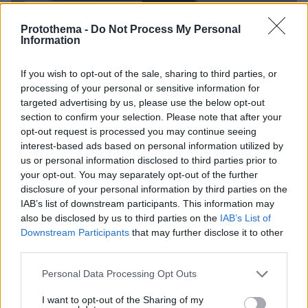
Protothema -
Do Not Process My Personal
Information
If you wish to opt-out of the sale, sharing to third parties, or
processing of your personal or sensitive information for
targeted advertising by us, please use the below opt-out
section to confirm your selection. Please note that after your
opt-out request is processed you may continue seeing
interest-based ads based on personal information utilized by
us or personal information disclosed to third parties prior to
your opt-out. You may separately opt-out of the further
disclosure of your personal information by third parties on the
IAB’s list of downstream participants. This information may
also be disclosed by us to third parties on the
IAB’s List of
Downstream Participants
that may further disclose it to other
third parties.
Please note that this website/app uses one or more Google
Personal Data Processing Opt Outs
services and may gather and store information including but
09.08.2026, 08:33
not limited to your visit or usage behaviour. You may click to
I want to opt-out of the Sharing of my
Το σπίτι του τρόμου στο Άινταχο: Η νύχτα που