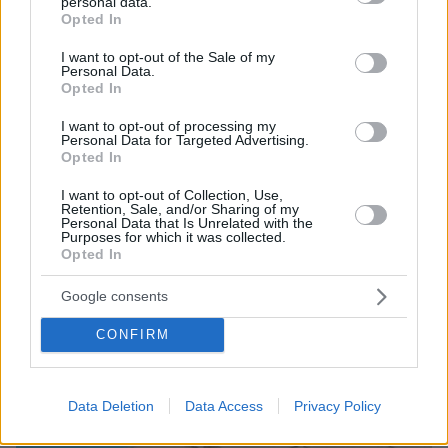
personal data.
grant or deny consent to Google and its third-party tags to
τέσσερις φοιτητές δολοφονήθηκαν μέσα σε λίγα
Opted In
use your data for below specified purposes in below Google
λεπτά
consent section.
I want to opt-out of the Sale of my
Personal Data.
Opted In
I want to opt-out of processing my
Personal Data for Targeted Advertising.
Opted In
I want to opt-out of Collection, Use,
Retention, Sale, and/or Sharing of my
Personal Data that Is Unrelated with the
Purposes for which it was collected.
Opted In
Google consents
CONFIRM
Data Deletion
Data Access
Privacy Policy