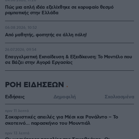
04.08.2026, 11:20
Πώς μια απλή ιδέα εξελίχθηκε σε κορυφαίο θεσμό
ρομποτικής στην Ελλάδα
06.08.2026, 10:52
Από μαθητής, φοιτητής σε άλλη πόλη!
26.07.2026, 09:54
Επαγγελματική Εκπαίδευση & Εξειδίκευση: Το Mοντέλο που
σε Bάζει στην Aγορά Eργασίας
ΡΟΗ ΕΙΔΗΣΕΩΝ
Ειδήσεις
Δημοφιλή
Σχολιασμένα
πριν 11 λεπτά
Σοκαριστικές απειλές για Μέσι και Ρονάλντο – Το
σκοτεινό… παρασκήνιο του Μουντιάλ
πριν 13 λεπτά