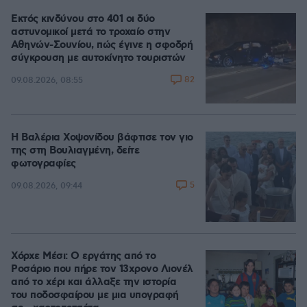
Εκτός κινδύνου στο 401 οι δύο
αστυνομικοί μετά το τροχαίο στην
Αθηνών-Σουνίου, πώς έγινε η σφοδρή
σύγκρουση με αυτοκίνητο τουριστών
82
09.08.2026, 08:55
Η Βαλέρια Χοψονίδου βάφτισε τον γιο
της στη Βουλιαγμένη, δείτε
φωτογραφίες
5
09.08.2026, 09:44
Χόρχε Μέσι: Ο εργάτης από το
Ροσάριο που πήρε τον 13χρονο Λιονέλ
από το χέρι και άλλαξε την ιστορία
του ποδοσφαίρου με μια υπογραφή