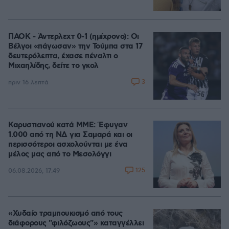
ΠΑΟΚ - Άντερλεχτ 0-1 (ημίχρονο): Οι
Βέλγοι «πάγωσαν» την Τούμπα στα 17
δευτερόλεπτα, έχασε πέναλτι ο
Μιχαηλίδης, δείτε το γκολ
3
πριν 16 λεπτά
Καρυστιανού κατά ΜΜΕ: Έφυγαν
1.000 από τη ΝΔ για Σαμαρά και οι
περισσότεροι ασχολούνται με ένα
μέλος μας από το Μεσολόγγι
125
06.08.2026, 17:49
«Χυδαίο τραμπουκισμό από τους
διάφορους "φιλόζωους"» καταγγέλλει