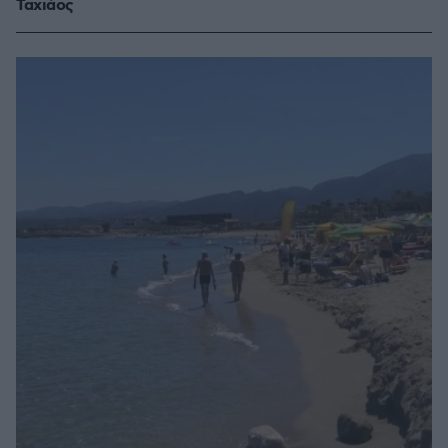
Ταχιάος