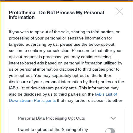
Protothema -
Do Not Process My Personal
Information
If you wish to opt-out of the sale, sharing to third parties, or
processing of your personal or sensitive information for
targeted advertising by us, please use the below opt-out
section to confirm your selection. Please note that after your
opt-out request is processed you may continue seeing
interest-based ads based on personal information utilized by
us or personal information disclosed to third parties prior to
your opt-out. You may separately opt-out of the further
disclosure of your personal information by third parties on the
IAB’s list of downstream participants. This information may
also be disclosed by us to third parties on the
IAB’s List of
Downstream Participants
that may further disclose it to other
third parties.
Please note that this website/app uses one or more Google
Personal Data Processing Opt Outs
services and may gather and store information including but
06.08.2026, 18:00
not limited to your visit or usage behaviour. You may click to
I want to opt-out of the Sharing of my
Γιώργος Παράσχος: Χαμογελαστός, δίνει τη μάχη