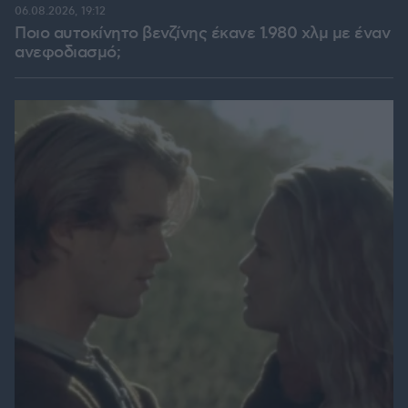
06.08.2026, 19:12
Ποιο αυτοκίνητο βενζίνης έκανε 1.980 χλμ με έναν
ανεφοδιασμό;