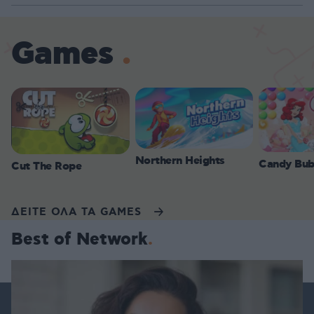
Games
Northern Heights
Candy Bub
Cut The Rope
ΔΕΙΤΕ ΟΛΑ ΤΑ GAMES
Best of Network