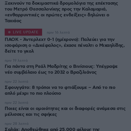
Ξεκινούν τα δοκιμαστικά δρομολόγια της επέκτασης
του Μετρό Θεσσαλονίκης προς την Καλαμαριά,
«ενθαρρυντικές οι πρώτες ενδείξεις» δηλώνει ο
Ταχιάος
LIVE UPDATE
πριν 16 λεπτά
ΠΑΟΚ - Άντερλεχτ 0-1 (ημίχρονο): Παλεύει για την
ισοφάριση ο «Δικέφαλος», έχασε πέναλτι ο Μιχαηλίδης,
πριν 19 λεπτά
Για πάντα στη Ρεάλ Μαδρίτης ο Βινίσιους: Yπέγραψε
νέο συμβόλαιο έως το 2032 ο Βραζιλιάνος
πριν 22 λεπτά
Σφουγγάτο: 8 τρόποι να το φτιάξουμε – Από το πιο
απλό μέχρι το πιο πλούσιο
πριν 22 λεπτά
Ποιες είναι οι ομοιότητες και οι διαφορές ανάμεσα στις
μέλισσες και τις σφήκες
πριν 28 λεπτά
Σαλάχ: Αποθεώθηκε από 25.000 φίλους της