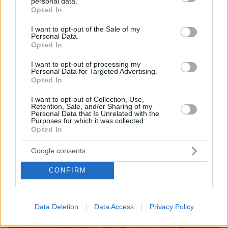
personal data.
grant or deny consent to Google and its third-party tags to
του με τον καρκίνο, μπήκε στο νοσοκομείο για νέα
Opted In
use your data for below specified purposes in below Google
θεραπεία
consent section.
I want to opt-out of the Sale of my
Personal Data.
Opted In
I want to opt-out of processing my
Personal Data for Targeted Advertising.
Opted In
I want to opt-out of Collection, Use,
Retention, Sale, and/or Sharing of my
Personal Data that Is Unrelated with the
Purposes for which it was collected.
Opted In
Google consents
CONFIRM
Data Deletion
Data Access
Privacy Policy