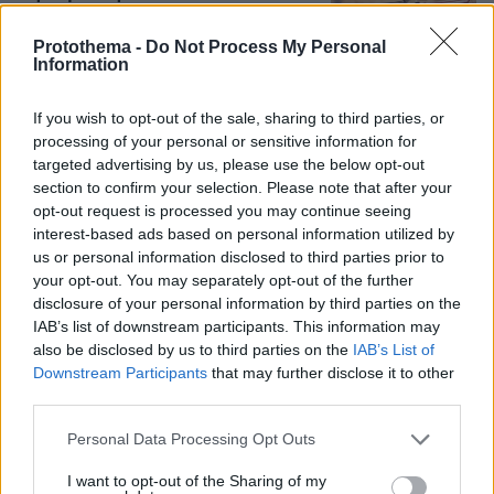
08.08.2026, 09:34
Protothema -
Do Not Process My Personal
Information
If you wish to opt-out of the sale, sharing to third parties, or
processing of your personal or sensitive information for
Βίντεο: Μεθυσμένη σκότωσε νύφη
λίγες ώρες μετά τον γάμο της και στο
targeted advertising by us, please use the below opt-out
τμήμα ζητούσε κλαίγοντας τον πατέρα
section to confirm your selection. Please note that after your
της
opt-out request is processed you may continue seeing
interest-based ads based on personal information utilized by
118
08.08.2026, 09:25
us or personal information disclosed to third parties prior to
your opt-out. You may separately opt-out of the further
disclosure of your personal information by third parties on the
IAB’s list of downstream participants. This information may
Μαρία Εκμεκτσίογλου: Ζω καθημερινά
also be disclosed by us to third parties on the
IAB’s List of
θαύματα, πρώτα είναι ο Θεός και μετά
Downstream Participants
that may further disclose it to other
οι γιοι μου
third parties.
13
08.08.2026, 11:48
Please note that this website/app uses one or more Google
Personal Data Processing Opt Outs
services and may gather and store information including but
not limited to your visit or usage behaviour. You may click to
I want to opt-out of the Sharing of my