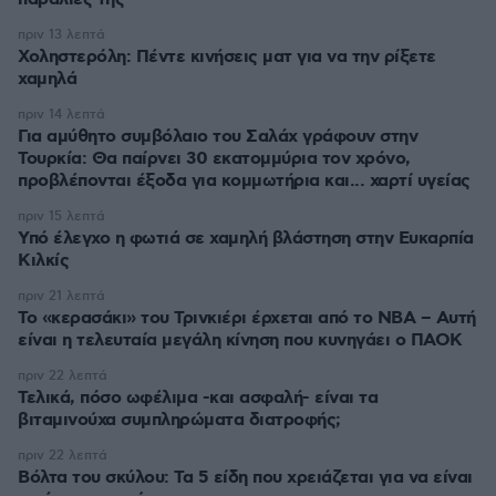
πριν 13 λεπτά
Χοληστερόλη: Πέντε κινήσεις ματ για να την ρίξετε
χαμηλά
πριν 14 λεπτά
Για αμύθητο συμβόλαιο του Σαλάχ γράφουν στην
Τουρκία: Θα παίρνει 30 εκατομμύρια τον χρόνο,
προβλέπονται έξοδα για κομμωτήρια και... χαρτί υγείας
πριν 15 λεπτά
Υπό έλεγχο η φωτιά σε χαμηλή βλάστηση στην Ευκαρπία
Κιλκίς
πριν 21 λεπτά
Το «κερασάκι» του Τρινκιέρι έρχεται από το NBA – Αυτή
είναι η τελευταία μεγάλη κίνηση που κυνηγάει ο ΠΑΟΚ
πριν 22 λεπτά
Τελικά, πόσο ωφέλιμα -και ασφαλή- είναι τα
βιταμινούχα συμπληρώματα διατροφής;
πριν 22 λεπτά
Βόλτα του σκύλου: Τα 5 είδη που χρειάζεται για να είναι