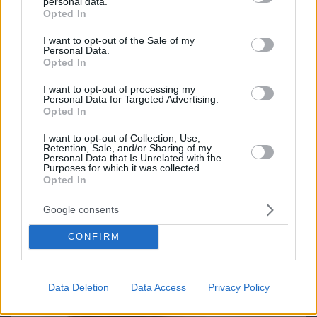
personal data.
grant or deny consent to Google and its third-party tags to
Opted In
use your data for below specified purposes in below Google
Games
consent section.
I want to opt-out of the Sale of my
Personal Data.
Opted In
I want to opt-out of processing my
Personal Data for Targeted Advertising.
Opted In
I want to opt-out of Collection, Use,
Retention, Sale, and/or Sharing of my
Northern Heights
Candy Bub
Cut The Rope
Personal Data that Is Unrelated with the
Purposes for which it was collected.
Opted In
ΔΕΙΤΕ ΟΛΑ ΤΑ GAMES
Google consents
Best of Network
CONFIRM
Data Deletion
Data Access
Privacy Policy