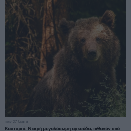
πριν 27 λεπτά
Καστοριά: Νεκρή μεγαλόσωμη αρκούδα, πιθανόν από