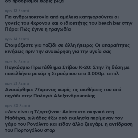
85 προορισμοί χωρίς βίζα
πριν 13 λεπτά
Για ανθρωποκτονία από αμέλεια κατηγορούνται οι
γονείς του 4χρονου και ο ιδιοκτήτης του beach bar στην
Πάρο: Πώς έγινε η τραγωδία
πριν 14 λεπτά
Ετοιμάζεστε για ταξίδι σε άλλη ήπειρο; Οι απαραίτητες
κινήσεις πριν την αναχώρηση για την υγεία σας
πριν 16 λεπτά
Παγκόσμιο Πρωτάθλημα Στίβου Κ-20: Στην 7η θέση με
πανελλήνιο ρεκόρ η Στρούμπου στα 3.000μ. στιπλ
πριν 21 λεπτά
Ανασύρθηκε 77χρονος χωρίς τις αισθήσεις του από
πηγάδι στην Παλαγιά Αλεξανδρούπολης
πριν 30 λεπτά
«Δεν είναι η Τζορτζίνα»: Απίστευτο σκηνικό στη
Μαδέιρα, χιλιάδες έξω από εκκλησία περίμεναν τον
γάμο του Ρονάλντο και είδαν άλλο ζευγάρι, η αντίδραση
του Πορτογάλου σταρ