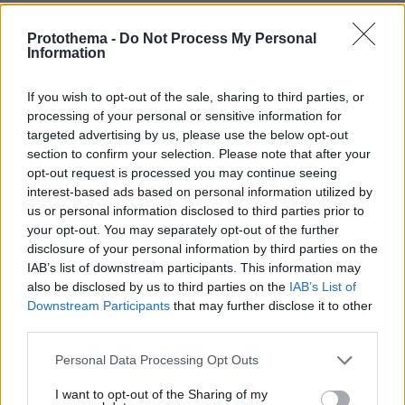
Το «Typhoon Project» συνεργάζεται με το
Protothema -
Do Not Process My Personal
Information
Εργαστήριο Θαλάσσιας Γεωλογίας και Φυσικής
Ωκεανογραφίας του Τμήματος Γεωλογίας του
If you wish to opt-out of the sale, sharing to third parties, or
Πανεπιστημίου Πατρών για τη μελέτη των
processing of your personal or sensitive information for
βενθικών απορριμμάτων στον Σαρωνικό και τον
targeted advertising by us, please use the below opt-out
Θερμαϊκό Κόλπο, καθώς και με την Ερευνητική
section to confirm your selection. Please note that after your
opt-out request is processed you may continue seeing
Ομάδα Θαλάσσιας Τηλεπισκόπησης του
interest-based ads based on personal information utilized by
Πανεπιστήμιο Αιγαίου για τον εντοπισμό και τη
us or personal information disclosed to third parties prior to
χαρτογράφηση πλαστικών χρησιμοποιώντας τη
your opt-out. You may separately opt-out of the further
σύγχρονη τεχνολογία.
disclosure of your personal information by third parties on the
IAB’s list of downstream participants. This information may
also be disclosed by us to third parties on the
IAB’s List of
Photo Rights-Managed by
Πυγμαλίων
Downstream Participants
that may further disclose it to other
Καρατζάς
third parties.
Please note that this website/app uses one or more Google
Personal Data Processing Opt Outs
services and may gather and store information including but
Ειδήσεις σήμερα:
not limited to your visit or usage behaviour. You may click to
I want to opt-out of the Sharing of my