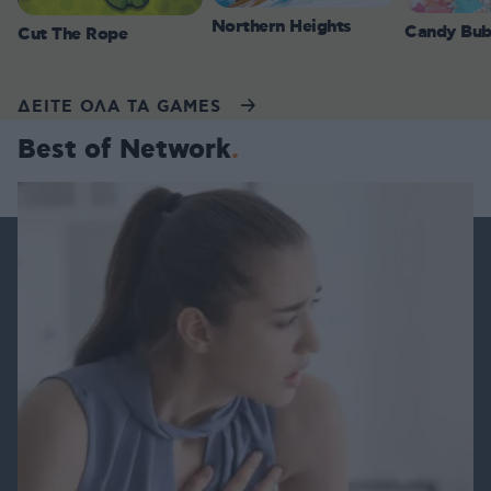
Northern Heights
Candy Bub
Cut The Rope
ΔΕΙΤΕ ΟΛΑ ΤΑ GAMES
Best of Network