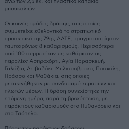
άνω των 2,5 εκ. και πλαστικά καπάκια
μπουκαλιών.
Οι κοινές ομάδες δράσης, στις οποίες
συμμετείχε εθελοντικά το στρατιωτικό
προσωπικό της 79ης ΑΔΤΕ, πραγματοποίησαν
ταυτοχρόνως 8 καθαρισμούς. Περισσότεροι
από 100 συμμετέχοντες καθάρισαν τις
παραλίες Ασπροχόρτι, Αγία Παρασκευή,
Γαλάζιο, Λειβαδάκι, Μελισσόβραχα, Πασχάλη,
Πράσσο και Ψαθάκια, στις οποίες
μετακινήθηκαν με συνδυασμό χερσαίων και
πλωτών μέσων. Η δράση συνεχίστηκε την
επόμενη ημέρα, παρά τη βροχόπτωση, με
παράκτιους καθαρισμούς στο Πυθαγόρειο και
στα Τσόπελα.
Πέραν των παράκτιων δράσεων,