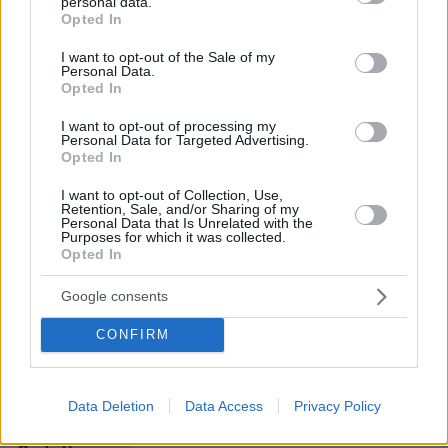
personal data.
grant or deny consent to Google and its third-party tags to
Opted In
use your data for below specified purposes in below Google
Κυβερνητικές πηγές: Την Πέμπτη οι προτάσεις
consent section.
των ακτοπλόων για μείωση στα ναύλα
I want to opt-out of the Sale of my
Personal Data.
Opted In
Βόλος: Συνελήφθη διεθνής αθλητής για τον
I want to opt-out of processing my
ξυλοδαρμό της πρώην συζύγου του - Δείτε
Personal Data for Targeted Advertising.
Opted In
φωτογραφίες
I want to opt-out of Collection, Use,
Retention, Sale, and/or Sharing of my
Υποβρύχιο Titan: Οι πέντε επιβάτες
Personal Data that Is Unrelated with the
Purposes for which it was collected.
αντιλήφθηκαν αυτό που έρχεται ένα λεπτό πριν
Opted In
συνθλιβεί
Google consents
protothema.gr στο Google News
Ακολουθήστε το
CONFIRM
και μάθετε πρώτοι όλες τις ειδήσεις
Ειδήσεις
Δείτε όλες τις τελευταίες
από την Ελλάδα
Data Deletion
Data Access
Privacy Policy
και τον Κόσμο, τη στιγμή που συμβαίνουν, στο