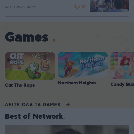
12
06.08.2026, 06:25
Games
Northern Heights
Candy Bub
Cut The Rope
ΔΕΙΤΕ ΟΛΑ ΤΑ GAMES
Best of Network