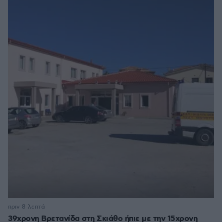
πριν 8 λεπτά
39χρονη Βρετανίδα στη Σκιάθο ήπιε με την 15χρονη