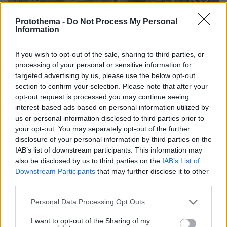
Protothema -
Do Not Process My Personal
Information
Loaded
:
70.35%
06.08.2026, 10:22
Οι πρώτες εικόνες του νέου Canadair 515 που
If you wish to opt-out of the sale, sharing to third parties, or
έρχεται Ελλάδα και θα πετά και νύχτα
processing of your personal or sensitive information for
targeted advertising by us, please use the below opt-out
section to confirm your selection. Please note that after your
opt-out request is processed you may continue seeing
interest-based ads based on personal information utilized by
us or personal information disclosed to third parties prior to
your opt-out. You may separately opt-out of the further
disclosure of your personal information by third parties on the
IAB’s list of downstream participants. This information may
also be disclosed by us to third parties on the
IAB’s List of
Downstream Participants
that may further disclose it to other
third parties.
Please note that this website/app uses one or more Google
Personal Data Processing Opt Outs
services and may gather and store information including but
not limited to your visit or usage behaviour. You may click to
I want to opt-out of the Sharing of my