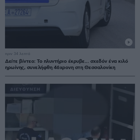
πριν 34 λεπτά
Δείτε βίντεο: Το πλυντήριο έκρυβε... σχεδόν ένα κιλό
ηρωίνης, συνελήφθη 46χρονη στη Θεσσαλονίκη