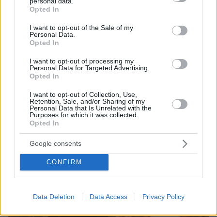
personal data.
grant or deny consent to Google and its third-party tags to
Opted In
use your data for below specified purposes in below Google
consent section.
I want to opt-out of the Sale of my
Personal Data.
Opted In
I want to opt-out of processing my
Personal Data for Targeted Advertising.
Opted In
06.08.2026, 09:18
Νεαρή γυναίκα με ακατέργαστη ομορφιά από την
I want to opt-out of Collection, Use,
Αιθιοπία έγινε viral, δείτε την εντυπωσιακή
Retention, Sale, and/or Sharing of my
Personal Data that Is Unrelated with the
μεταμόρφωσή της από μακιγιέρ
Purposes for which it was collected.
Opted In
Google consents
CONFIRM
Data Deletion
Data Access
Privacy Policy