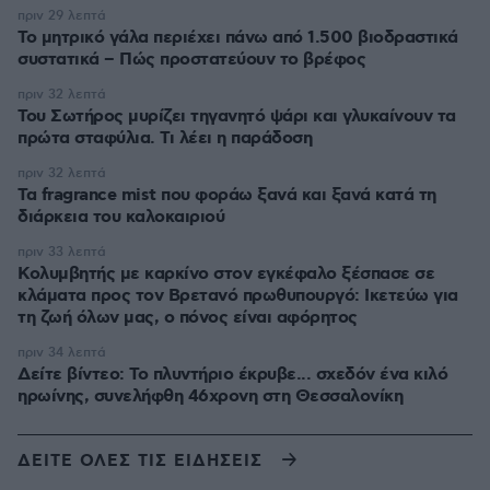
πριν 29 λεπτά
Το μητρικό γάλα περιέχει πάνω από 1.500 βιοδραστικά
συστατικά – Πώς προστατεύουν το βρέφος
πριν 32 λεπτά
Του Σωτήρος μυρίζει τηγανητό ψάρι και γλυκαίνουν τα
πρώτα σταφύλια. Τι λέει η παράδοση
πριν 32 λεπτά
Τα fragrance mist που φοράω ξανά και ξανά κατά τη
διάρκεια του καλοκαιριού
πριν 33 λεπτά
Κολυμβητής με καρκίνο στον εγκέφαλο ξέσπασε σε
κλάματα προς τον Βρετανό πρωθυπουργό: Ικετεύω για
τη ζωή όλων μας, ο πόνος είναι αφόρητος
πριν 34 λεπτά
Δείτε βίντεο: Το πλυντήριο έκρυβε... σχεδόν ένα κιλό
ηρωίνης, συνελήφθη 46χρονη στη Θεσσαλονίκη
ΔΕΙΤΕ ΟΛΕΣ ΤΙΣ ΕΙΔΗΣΕΙΣ