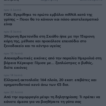
πριν 6 λεπτά
FDA: Εγκρίθηκε το πρώτο εμβόλιο mRNA κατά της
γρίπης – Ποιοι θα το κάνουν και πόσο αποτελεσματικό
είναι
πριν 8 λεπτά
39χρονη Βρετανίδα στη Σκιάθο ήπιε με την 15χρονη
κόρη της, μέθυσε και προκάλεσε επεισόδιο στο
ξενοδοχείο και το κέντρο υγείας
πριν 10 λεπτά
Αποκαρδιωτικές εικόνες από την παραλία Ημερολιά στη
βόρεια Κέρκυρα: Γέμισε με... ξαπλώστρες ο βυθός,
δείτε εικόνες
πριν 14 λεπτά
Ελληνική ακτοπλοΐα: 164 πλοία, 20 εκατ. επιβάτες και
χρηματοδοτικό κενό άνω των €5 δισ.
πριν 22 λεπτά
Από την αιμορραγία μέχρι τη δηλητηρίαση: Τι πρέπει να
κάνετε άμεσα για να βοηθήσετε τη γάτα σας