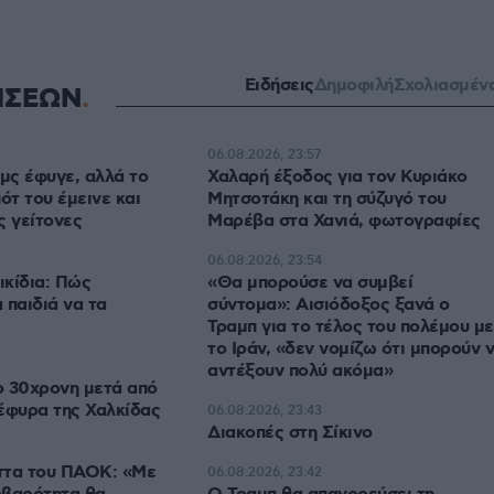
Ειδήσεις
Δημοφιλή
Σχολιασμέν
ΗΣΕΩΝ
06.08.2026, 23:57
αμς έφυγε, αλλά το
Χαλαρή έξοδος για τον Κυριάκο
ότ του έμεινε και
Μητσοτάκη και τη σύζυγό του
ς γείτονες
Μαρέβα στα Χανιά, φωτογραφίες
06.08.2026, 23:54
ικίδια: Πώς
«Θα μπορούσε να συμβεί
 παιδιά να τα
σύντομα»: Αισιόδοξος ξανά ο
Τραμπ για το τέλος του πολέμου με
το Ιράν, «δεν νομίζω ότι μπορούν ν
αντέξουν πολύ ακόμα»
ο 30χρονη μετά από
έφυρα της Χαλκίδας
06.08.2026, 23:43
Διακοπές στη Σίκινο
ήττα του ΠΑΟΚ: «Με
06.08.2026, 23:42