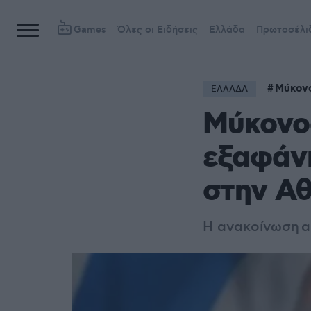
Games
Όλες οι Ειδήσεις
Ελλάδα
Πρωτοσέλι
Μύκον
ΕΛΛΑΔΑ
Μύκονος
εξαφάνι
στην Α
Η ανακοίνωση α