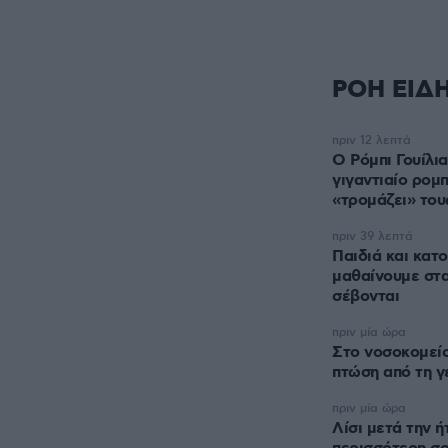
ΡΟΗ ΕΙΔ
πριν 12 λεπτά
Ο Ρόμπι Γουίλι
γιγαντιαίο ρομπ
«τρομάζει» του
πριν 39 λεπτά
Παιδιά και κατο
μαθαίνουμε στα
σέβονται
πριν μία ώρα
Στο νοσοκομεί
πτώση από τη γ
πριν μία ώρα
Λίσι μετά την 