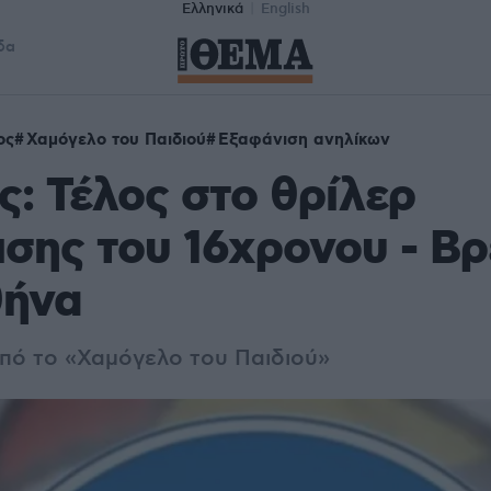
Ελληνικά
English
δα
ος
Χαμόγελο του Παιδιού
Εξαφάνιση ανηλίκων
: Τέλος στο θρίλερ
σης του 16χρονου - Β
θήνα
πό το «Χαμόγελο του Παιδιού»