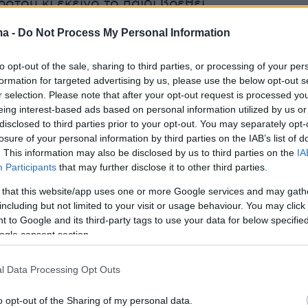
ροτού κι εκείνο το παιδί βρεθεί.
ma -
Do Not Process My Personal Information
ήμερα:
to opt-out of the sale, sharing to third parties, or processing of your per
ος και οι «53+» του ΣΥΡΙΖΑ πρότειναν
formation for targeted advertising by us, please use the below opt-out s
r selection. Please note that after your opt-out request is processed y
ε τοπικά νομίσματα
eing interest-based ads based on personal information utilized by us or
disclosed to third parties prior to your opt-out. You may separately opt-
α Γλυκά Νερά: «Κόλαφος» η καθηγήτρια
losure of your personal information by third parties on the IAB’s list of
. This information may also be disclosed by us to third parties on the
IA
τικής κατά του Αναγνωστόπουλου - «Δεν
Participants
that may further disclose it to other third parties.
ποιος από μία αγκαλιά»
 that this website/app uses one or more Google services and may gath
including but not limited to your visit or usage behaviour. You may click 
Αυτοκίνητο παρέσυρε και σκότωσε 12χρονη
 to Google and its third-party tags to use your data for below specifi
ogle consent section.
l Data Processing Opt Outs
o opt-out of the Sharing of my personal data.