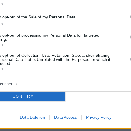
In
protothema.gr στο Google News
το
και μάθετε πρώτοι
o opt-out of the Sale of my Personal Data.
εις
In
Ειδήσεις
 τελευταίες
από την Ελλάδα και τον Κόσμο, τη
to opt-out of processing my Personal Data for Targeted
Protothema.gr
μβαίνουν, στο
ing.
In
ΙΑ
ΠΡΟΣΘΗΚΗ ΣΧΟΛΙΟΥ
o opt-out of Collection, Use, Retention, Sale, and/or Sharing
ersonal Data that Is Unrelated with the Purposes for which it
lected.
In
consents
ΣΘΗΚΗ ΣΧΟΛΙΟΥ
CONFIRM
 *
EMAIL
Data Deletion
Data Access
Privacy Policy