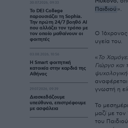
Μύκονο
, ό
30.07.2026, 09:33
Παιδιού
».
Το DEI College
παρουσιάζει τη Sophia.
Την πρώτη 24/7 βοηθό AI
που αλλάζει τον τρόπο με
Ο 16χρονος 
τον οποίο μαθαίνουν οι
φοιτητές
υγεία του.
03.08.2026, 10:56
«
To Χαμόγελ
Η Smart φοιτητική
Γιώργο και 
κατοικία στην καρδιά της
ψυχολογικής
Αθήνας
αναφέρεται 
γνωστή η εί
29.07.2026, 09:39
Διασκεδάζουμε
υπεύθυνα, επιστρέφουμε
Το μεσημέρ
με ασφάλεια
μαζί με τον
του Παιδιο