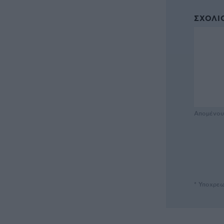
ΣΧΌΛΙΟ
Απομένο
* Υποχρεω