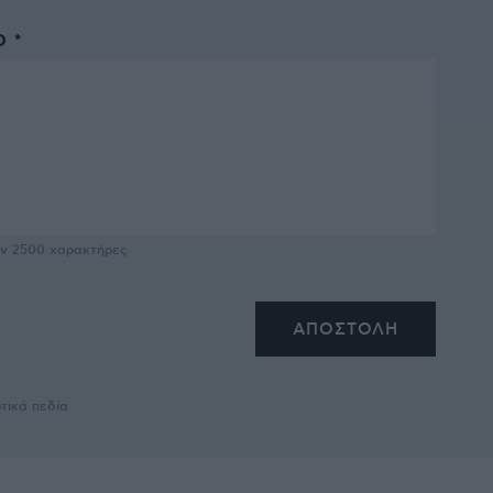
 *
υν
2500
χαρακτήρες
τικά πεδία