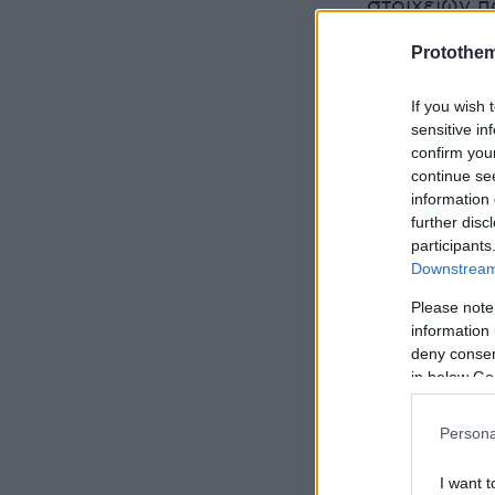
στοιχείων π
Protothe
Ειδήσεις σ
If you wish 
Ο Τσακαλώτ
sensitive in
confirm you
πληρωμές σ
continue se
information 
Έγκλημα στ
further disc
participants
ιατροδικασ
Downstream 
πεθαίνει κά
Please note
information 
Καλλιθέα: 
deny consent
in below Go
Persona
I want t