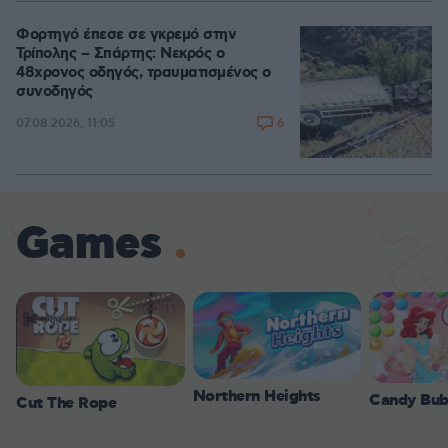
Φορτηγό έπεσε σε γκρεμό στην
Τρίπολης – Σπάρτης: Νεκρός ο
48χρονος οδηγός, τραυματισμένος ο
συνοδηγός
6
07.08.2026, 11:05
Games
Northern Heights
Candy Bub
Cut The Rope