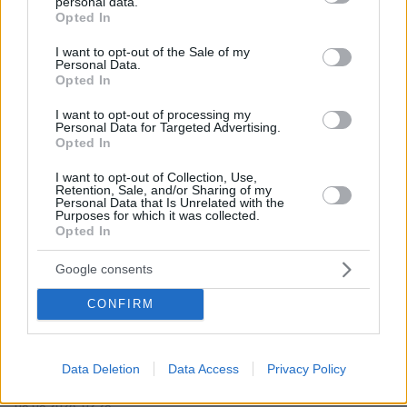
personal data.
grant or deny consent to Google and its third-party tags to
Opted In
use your data for below specified purposes in below Google
ΡΟΗ ΕΙΔΗΣΕΩΝ
consent section.
I want to opt-out of the Sale of my
Personal Data.
Opted In
Ειδήσεις
Δημοφιλή
Σχολιασμένα
I want to opt-out of processing my
Personal Data for Targeted Advertising.
πριν 43 λεπτά
Opted In
Ρωσικά πλήγματα σε Κίεβο και Μπροβαρί: Τρεις νεκροί,
ανάμεσά τους ένα παιδί
I want to opt-out of Collection, Use,
Retention, Sale, and/or Sharing of my
08.08.2026, 03:37
Personal Data that Is Unrelated with the
Ήττα της Σάκκαρη με 2-0 από την Γκοφ και αποκλεισμός
Purposes for which it was collected.
στο Τορόντο
Opted In
08.08.2026, 03:31
Google consents
Ο Κούτσιας πέτυχε το πρώτο γκολ της φετινής Primeira
Liga, δείτε το γκολ
CONFIRM
08.08.2026, 03:00
Ο Τραμπ προσφεύγει στο Ανώτατο Δικαστήριο: «Εθνική
ντροπή» το μπλόκο στην αίθουσα χορού του Λευκού
Data Deletion
Data Access
Privacy Policy
Οίκου
08.08.2026, 02:28