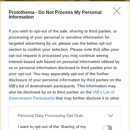
Protothema -
Do Not Process My Personal
Information
If you wish to opt-out of the sale, sharing to third parties, or
processing of your personal or sensitive information for
targeted advertising by us, please use the below opt-out
section to confirm your selection. Please note that after your
opt-out request is processed you may continue seeing
interest-based ads based on personal information utilized by
us or personal information disclosed to third parties prior to
27.07.2026, 06:00
your opt-out. You may separately opt-out of the further
Το μέλλον της τεχνολογίας
disclosure of your personal information by third parties on the
IAB’s list of downstream participants. This information may
also be disclosed by us to third parties on the
IAB’s List of
03.08.2026, 10:56
Downstream Participants
that may further disclose it to other
Η Smart φοιτητική κατοικία στην καρδιά της Αθήνας
third parties.
26.07.2026, 09:54
Please note that this website/app uses one or more Google
Personal Data Processing Opt Outs
Επαγγελματική Εκπαίδευση & Εξειδίκευση: Το Mοντέλο που
services and may gather and store information including but
σε Bάζει στην Aγορά Eργασίας
not limited to your visit or usage behaviour. You may click to
I want to opt-out of the Sharing of my