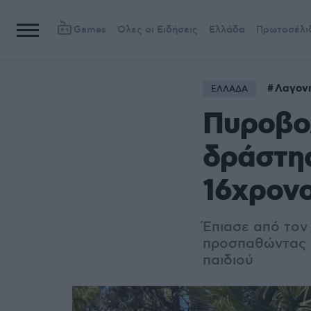
Games
Όλες οι Ειδήσεις
Ελλάδα
Πρωτοσέλι
Λαγον
ΕΛΛΑΔΑ
Πυροβολ
δράστης
16χρονο
Έπιασε από τον 
προσπαθώντας ν
παιδιού