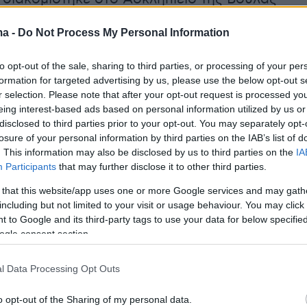
οσηλεύεται ελαφρά τραυματισμένος με
ma -
Do Not Process My Personal Information
τραύμα
στο πόδι.
to opt-out of the sale, sharing to third parties, or processing of your per
er(40599w16ki4e70hs, v-crfi5ge45xkh)
formation for targeted advertising by us, please use the below opt-out s
r selection. Please note that after your opt-out request is processed y
eing interest-based ads based on personal information utilized by us or
disclosed to third parties prior to your opt-out. You may separately opt-
losure of your personal information by third parties on the IAB’s list of
. This information may also be disclosed by us to third parties on the
IA
Participants
that may further disclose it to other third parties.
συγγενή του ενός παιδιού, οι δύο
ούσαν από βόλτα όταν από αυτοκίνητο
 that this website/app uses one or more Google services and may gath
including but not limited to your visit or usage behaviour. You may click 
 άνδρας μιλώντας κάποια ξένη γλώσσα. Ο
 to Google and its third-party tags to use your data for below specifi
φωνής του ήταν σαν
να τους βρίζει
και στα 5
ogle consent section.
εψε στο πόδι και χτύπησε το ένα παιδί.
l Data Processing Opt Outs
ισημαίνει ο συγγενής του παιδιού, σύμφωνα
o opt-out of the Sharing of my personal data.
 είναι ότι τον έπιασε από τον ώμο και στα