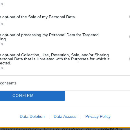
In
 είπε «έλα», προσπαθώντας να τον βάλει
μέσα
ητο.
o opt-out of the Sale of my Personal Data.
In
to opt-out of processing my Personal Data for Targeted
ing.
In
διά σε κατάσταση σοκ προσπάθησαν να
κρύφτηκαν μάλιστα, σε ένα οικόπεδο και τότε
o opt-out of Collection, Use, Retention, Sale, and/or Sharing
ersonal Data that Is Unrelated with the Purposes for which it
αν με τους γονείς τους.
lected.
In
ήμερα:
consents
ς η στρατιωτική παρέλαση για την 25η
CONFIRM
Data Deletion
Data Access
Privacy Policy
ούσογλου για την 25η Μαρτίου - «Η Τουρκία
α συνεννόησης» λέει ο Δένδιας στο «ΘΕΜΑ»