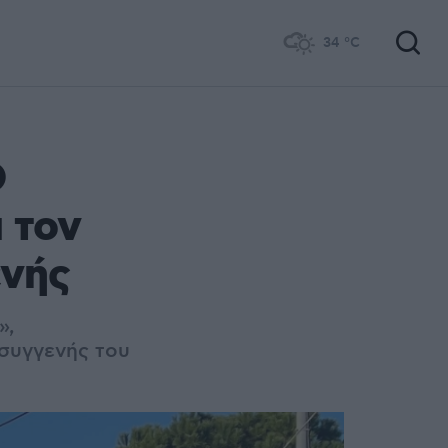
34
°C
Ο
 τον
ενής
»,
 συγγενής του