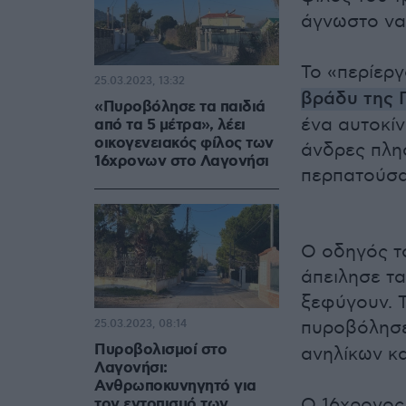
άγνωστο να 
Το «περίερ
25.03.2023, 13:32
βράδυ της 
«Πυροβόλησε τα παιδιά
ένα αυτοκί
από τα 5 μέτρα», λέει
οικογενειακός φίλος των
άνδρες πλη
16χρονων στο Λαγονήσι
περπατούσα
Ο οδηγός τ
άπειλησε τα
ξεφύγουν. Τ
πυροβόλησ
25.03.2023, 08:14
Πυροβολισμοί στο
ανηλίκων κα
Λαγονήσι:
Ανθρωποκυνηγητό για
Ο 16χρονος
τον εντοπισμό των