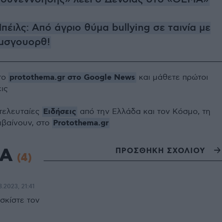
έιλς: Από άγριο θύμα bullying σε ταινία με
έμσγουορθ!
protothema.gr στο Google News
το
και μάθετε πρώτοι
εις
Ειδήσεις
 τελευταίες
από την Ελλάδα και τον Κόσμο, τη
Protothema.gr
μβαίνουν, στο
ΙΑ
ΠΡΟΣΘΗΚΗ ΣΧΟΛΙΟΥ
(4)
3.2023, 21:41
 σκίστε τον