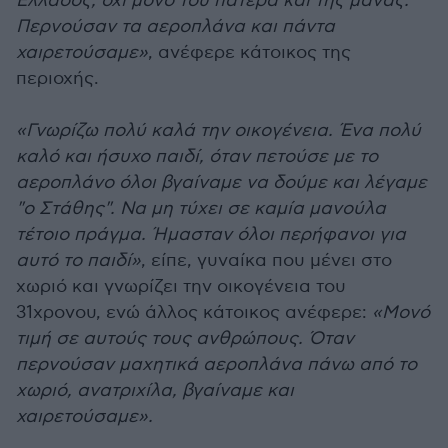
Ελλάδος, όχι μόνο του πατέρα και της μάνας.
Περνούσαν τα αεροπλάνα και πάντα
χαιρετούσαμε»
, ανέφερε κάτοικος της
περιοχής.
«Γνωρίζω πολύ καλά την οικογένεια. Ένα πολύ
καλό και ήσυχο παιδί, όταν πετούσε με το
αεροπλάνο όλοι βγαίναμε να δούμε και λέγαμε
"ο Στάθης". Να μη τύχει σε καμία μανούλα
τέτοιο πράγμα. Ήμασταν όλοι περήφανοι για
αυτό το παιδί»
, είπε, γυναίκα που μένει στο
χωριό και γνωρίζει την οικογένεια του
31χρονου, ενώ άλλος κάτοικος ανέφερε:
«Μονό
τιμή σε αυτούς τους ανθρώπους. Όταν
περνούσαν μαχητικά αεροπλάνα πάνω από το
χωριό, ανατριχίλα, βγαίναμε και
χαιρετούσαμε».