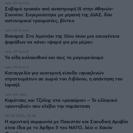
πριν 30 λεπτά
Σοβαρό τροχαίο από αναστροφή ΙΧ στην Αθηνών-
Σουνίου: Συγκρούστηκε με μηχανή της ΔΙΑΣ, δύο
αστυνομικοί τραυματίες, βίντεο
πριν 32 λεπτά
Βοκαριά: Στο λιμανάκι της Χίου όπου μια οικογένεια
ψαράδων σε κάνει «ψαρά για μία μέρα»
πριν 37 λεπτά
Τα είδη κολοκυθιού και πώς τα μαγειρεύουμε
πριν 39 λεπτά
Καταγγελία για νυχτερινή είσοδο ισραηλινών
στρατευμάτων σε χωριό του Λιβάνου, η απάντηση του
Ισραήλ
πριν μία ώρα
Καρέτσας και Τζόλης στα «μαχαίρια» – Το ελληνικό
«ραντεβού» που κλέβει την παράσταση
08.08.2026, 22:36
Η αμυντική συμφωνία με Πακιστάν και Σαουδική Αραβία
είναι ίδια με το Άρθρο 5 του ΝΑΤΟ, λέει ο Χακάν