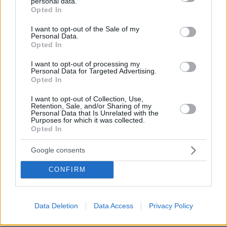
personal data.
grant or deny consent to Google and its third-party tags to
μεγάλων έργων
Opted In
use your data for below specified purposes in below Google
consent section.
I want to opt-out of the Sale of my
29.07.2026, 09:39
Personal Data.
Διασκεδάζουμε υπεύθυνα, επιστρέφουμε με ασφάλεια
Opted In
I want to opt-out of processing my
ΣΧΟΛΙΑ
(14)
Personal Data for Targeted Advertising.
Opted In
ΠΡΟΣΘΗΚΗ ΣΧΟΛΙΟΥ
I want to opt-out of Collection, Use,
Retention, Sale, and/or Sharing of my
Personal Data that Is Unrelated with the
Purposes for which it was collected.
Opted In
ΠΟΤΕ ΘΑ ΑΠΟΣΥΡΟΥΝ ΤΑ ΣΑΠΑΚΙΑ ΤΟΥ ΒΙΕΤΝΑΜ;;;
03.02.2023, 08:39
Google consents
Σκοτώνουν τα παιδιά των Ελλήνων με ΣΑΠΙΑ
αεροπλάνα 55 ετών, τα οποία ξεφορτώθηκαν οι
CONFIRM
γιάνκηδες πριν 50 χρόνια
ΑΠΑΝΤΗΣΗ
Data Deletion
Data Access
Privacy Policy
Ετσι πρεπει