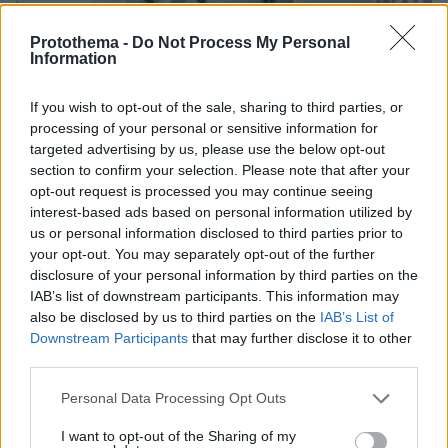
Protothema -
Do Not Process My Personal
Information
If you wish to opt-out of the sale, sharing to third parties, or
processing of your personal or sensitive information for
targeted advertising by us, please use the below opt-out
section to confirm your selection. Please note that after your
opt-out request is processed you may continue seeing
interest-based ads based on personal information utilized by
us or personal information disclosed to third parties prior to
your opt-out. You may separately opt-out of the further
disclosure of your personal information by third parties on the
IAB’s list of downstream participants. This information may
also be disclosed by us to third parties on the
IAB’s List of
03.08.2026, 11:06
Downstream Participants
that may further disclose it to other
Κάτι αλλάζει στον χάρτη της πανεπιστημιακής εκπαίδευσης
third parties.
στην Ελλάδα
Please note that this website/app uses one or more Google
Personal Data Processing Opt Outs
services and may gather and store information including but
30.07.2026, 15:25
not limited to your visit or usage behaviour. You may click to
I want to opt-out of the Sharing of my
Εθνική Τράπεζα: Η κορυφαία επιλογή για τη χρηματοδότηση