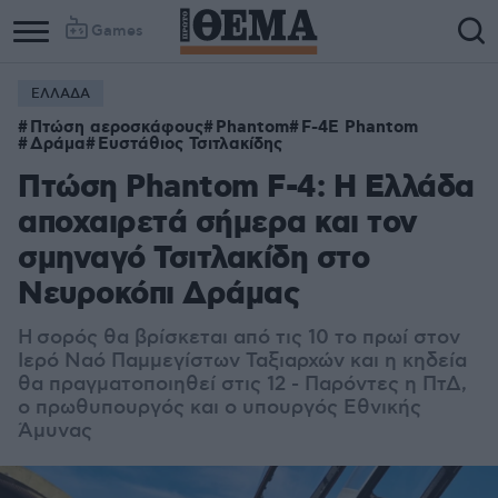
Games
ΕΛΛΑΔΑ
Πτώση αεροσκάφους
Phantom
F-4E Phantom
Δράμα
Ευστάθιος Τσιτλακίδης
Πτώση Phantom F-4: Η Ελλάδα
αποχαιρετά σήμερα και τον
σμηναγό Τσιτλακίδη στο
Νευροκόπι Δράμας
Η σορός θα βρίσκεται από τις 10 το πρωί στον
Ιερό Ναό Παμμεγίστων Ταξιαρχών και η κηδεία
θα πραγματοποιηθεί στις 12 - Παρόντες η ΠτΔ,
ο πρωθυπουργός και ο υπουργός Εθνικής
Άμυνας