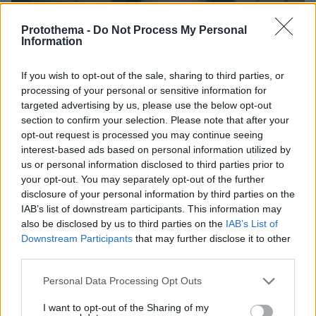
Protothema -
Do Not Process My Personal
Information
If you wish to opt-out of the sale, sharing to third parties, or
processing of your personal or sensitive information for
targeted advertising by us, please use the below opt-out
section to confirm your selection. Please note that after your
opt-out request is processed you may continue seeing
interest-based ads based on personal information utilized by
us or personal information disclosed to third parties prior to
your opt-out. You may separately opt-out of the further
disclosure of your personal information by third parties on the
IAB’s list of downstream participants. This information may
also be disclosed by us to third parties on the
IAB’s List of
Downstream Participants
that may further disclose it to other
07.08.2026, 22:23
third parties.
Η Λίλα Μπακλέση έφερε στον κόσμο το πρώτο
της παιδί, δείτε την ανάρτηση του συντρόφου της
Please note that this website/app uses one or more Google
Personal Data Processing Opt Outs
περί... λαού και εξουσίας
services and may gather and store information including but
not limited to your visit or usage behaviour. You may click to
I want to opt-out of the Sharing of my