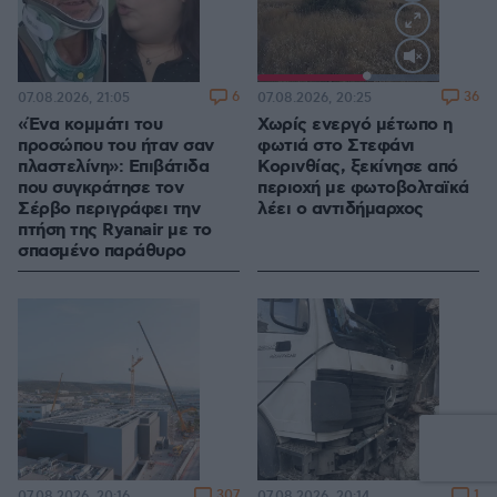
Loaded
:
100.00%
6
36
07.08.2026, 21:05
07.08.2026, 20:25
«Ένα κομμάτι του
Χωρίς ενεργό μέτωπο η
προσώπου του ήταν σαν
φωτιά στο Στεφάνι
πλαστελίνη»: Επιβάτιδα
Κορινθίας, ξεκίνησε από
που συγκράτησε τον
περιοχή με φωτοβολταϊκά
Σέρβο περιγράφει την
λέει ο αντιδήμαρχος
πτήση της Ryanair με το
σπασμένο παράθυρο
307
1
07.08.2026, 20:16
07.08.2026, 20:14