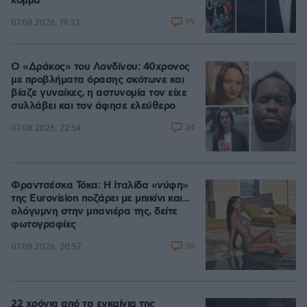
κόμμα
99
07.08.2026, 19:33
Ο «Δράκος» του Λονδίνου: 40χρονος
με προβλήματα όρασης σκότωνε και
βίαζε γυναίκες, η αστυνομία τον είχε
συλλάβει και τον άφησε ελεύθερο
34
07.08.2026, 22:54
Φραντσέσκα Τόκα: Η Ιταλίδα «νύφη»
της Eurovision ποζάρει με μπικίνι και...
ολόγυμνη στην μπανιέρα της, δείτε
φωτογραφίες
36
07.08.2026, 20:57
22 χρόνια από τα εγκαίνια της