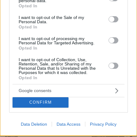
personal data.
grant or deny consent to Google and its third-party tags to
Opted In
Βάλθηκε να τρελάνει κόσμο ο Καντέρ:
use your data for below specified purposes in below Google
Ο Τούρκος πρώην σέντερ του NBA
consent section.
I want to opt-out of the Sale of my
δηλώνει ότι πληροί τα κριτήρια...
Personal Data.
συμπερίληψης και δηλώνει υποψήφιος
Opted In
να παίξει στο WNBA
I want to opt-out of processing my
20
07.08.2026, 23:30
Personal Data for Targeted Advertising.
Opted In
I want to opt-out of Collection, Use,
Άλλος για data center; Επενδύσεις
Retention, Sale, and/or Sharing of my
€50 δισ. την ερχόμενη δεκαετία
Personal Data that Is Unrelated with the
Purposes for which it was collected.
302
07.08.2026, 20:16
Opted In
Google consents
CONFIRM
Νέες καταγγελίες στην Ελπίδα για τη
Δημοκρατία: Γρατσία, Γαλανός,
Data Deletion
Data Access
Privacy Policy
Καρυστιανού και αυλικοί το
μετέτρεψαν σε φοβικό αρχηγικό