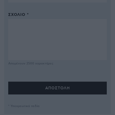
ΣΧΌΛΙΟ *
Απομένουν
2500
χαρακτήρες
* Υποχρεωτικά πεδία