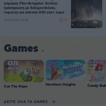
γέφυρας Ρίου-Αντιρρίου: Αντέχει
πρόσκρουση με δεξαμενόπλοιο,
τυφώνες και κόστισε 800 εκατ. ευρώ
72
07.08.2026, 09:08
Games
Northern Heights
Candy Bub
Cut The Rope
ΔΕΙΤΕ ΟΛΑ ΤΑ GAMES