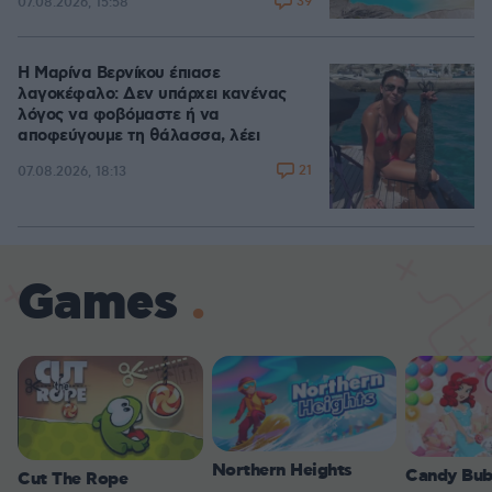
39
07.08.2026, 15:58
Η Μαρίνα Βερνίκου έπιασε
λαγοκέφαλο: Δεν υπάρχει κανένας
λόγος να φοβόμαστε ή να
αποφεύγουμε τη θάλασσα, λέει
21
07.08.2026, 18:13
Games
Northern Heights
Candy Bub
Cut The Rope