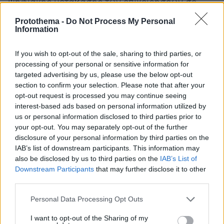
ψηφιακής μετάβασης των επιχειρήσεων σε
αυτές, στην αναγκαιότητα των συμπράξεων για
Protothema -
Do Not Process My Personal
τη γαλάζια καινοτομία και της διασύνδεσης της
Information
ερευνητικής και ακαδημαϊκής κοινότητας με
τον επιχειρηματικό κόσμο του Πειραιά, στον
If you wish to opt-out of the sale, sharing to third parties, or
processing of your personal or sensitive information for
ρόλο της εκπαίδευσης και της κατάρτισης για
targeted advertising by us, please use the below opt-out
την επιχειρηματικότητα, στους φορείς
section to confirm your selection. Please note that after your
υποστήριξης της νεοφυούς
opt-out request is processed you may continue seeing
επιχειρηματικότητας αλλά και στις ίδιες τις
interest-based ads based on personal information utilized by
us or personal information disclosed to third parties prior to
ωφελούμενες νεοφυείς επιχειρήσεις που
your opt-out. You may separately opt-out of the further
παρουσίασαν τις δράσεις τους τονίζοντας τη
disclosure of your personal information by third parties on the
σημασία της δικτύωσης και των συνεργειών.
IAB’s list of downstream participants. This information may
also be disclosed by us to third parties on the
IAB’s List of
Downstream Participants
that may further disclose it to other
third parties.
Please note that this website/app uses one or more Google
Personal Data Processing Opt Outs
services and may gather and store information including but
not limited to your visit or usage behaviour. You may click to
I want to opt-out of the Sharing of my