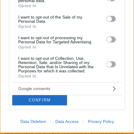
personal data.
grant or deny consent to Google and its third-party tags to
Opted In
use your data for below specified purposes in below Google
consent section.
I want to opt-out of the Sale of my
Personal Data.
Opted In
I want to opt-out of processing my
Personal Data for Targeted Advertising.
Opted In
I want to opt-out of Collection, Use,
Retention, Sale, and/or Sharing of my
Personal Data that Is Unrelated with the
Purposes for which it was collected.
Opted In
Στο συνέδριο απηύθυναν χαιρετισμούς ο
Υφυπουργός Ναυτιλίας, Κώστας Κατσαφάδος,
Google consents
ο νυν Πρύτανης Πανεπιστημίου Πειραιώς,
CONFIRM
Μιχαήλ Σφακιανάκης, ο πρώην Πρύτανης
Πανεπιστημίου Πειραιώς, Καθηγητής Τμήματος
Διεθνών και Ευρωπαϊκών Σπουδών, Άγγελος
Data Deletion
Data Access
Privacy Policy
Κότιος, ο Γενικός Γραμματέας Αιγαίου και
Νησιωτικής Πολιτικής, Μανώλης Κουτουλάκης,