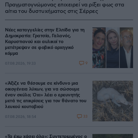
Πραγματογνώμονας επιχειρεί να ρίξει φως στα
αίτια του δυστυχήματος στις Σέρρες
Νέες καταγγελίες στην Ελπίδα για τη
Δημοκρατία: Γρατσία, Γαλανός,
Καρυστιανού και αυλικοί το
μετέτρεψαν σε φοβικό αρχηγικό
κόμμα
9
07.08.2026, 19:33
«Άξιζε να θέσουμε σε κίνδυνο μια
οικογένεια λύκων, για να σώσουμε
έναν σκύλο; Όχι» λέει ο ερευνητής
μετά τις επικρίσεις για τον θάνατο του
λευκού κουταβιού
33
07.08.2026, 18:54
«Τα έχω χάσει όλα»: Συντετριμμένος ο