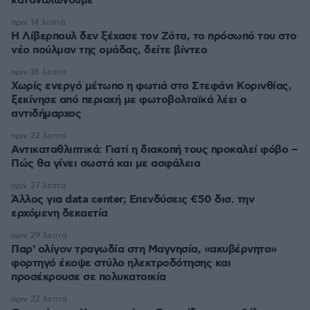
καταναλώνουμε
πριν 14 λεπτά
Η Λίβερπουλ δεν ξέχασε τον Ζότα, το πρόσωπό του στο
νέο πούλμαν της ομάδας, δείτε βίντεο
πριν 18 λεπτά
Χωρίς ενεργό μέτωπο η φωτιά στο Στεφάνι Κορινθίας,
ξεκίνησε από περιοχή με φωτοβολταϊκά λέει ο
αντιδήμαρχος
πριν 22 λεπτά
Αντικαταθλιπτικά: Γιατί η διακοπή τους προκαλεί φόβο –
Πώς θα γίνει σωστά και με ασφάλεια
πριν 27 λεπτά
Άλλος για data center; Επενδύσεις €50 δισ. την
ερχόμενη δεκαετία
πριν 29 λεπτά
Παρ' ολίγον τραγωδία στη Μαγνησία, «ακυβέρνητο»
φορτηγό έκοψε στύλο ηλεκτροδότησης και
προσέκρουσε σε πολυκατοικία
πριν 32 λεπτά