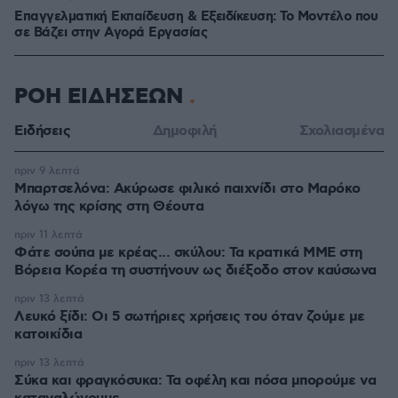
Επαγγελματική Εκπαίδευση & Εξειδίκευση: Το Mοντέλο που
σε Bάζει στην Aγορά Eργασίας
ΡΟΗ ΕΙΔΗΣΕΩΝ
Ειδήσεις
Δημοφιλή
Σχολιασμένα
πριν 9 λεπτά
Μπαρτσελόνα: Ακύρωσε φιλικό παιχνίδι στο Μαρόκο
λόγω της κρίσης στη Θέουτα
πριν 11 λεπτά
Φάτε σούπα με κρέας... σκύλου: Τα κρατικά ΜΜΕ στη
Βόρεια Κορέα τη συστήνουν ως διέξοδο στον καύσωνα
πριν 13 λεπτά
Λευκό ξίδι: Οι 5 σωτήριες χρήσεις του όταν ζούμε με
κατοικίδια
πριν 13 λεπτά
Σύκα και φραγκόσυκα: Τα οφέλη και πόσα μπορούμε να