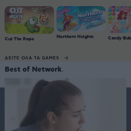
Northern Heights
Candy Bub
Cut The Rope
ΔΕΙΤΕ ΟΛΑ ΤΑ GAMES
Best of Network