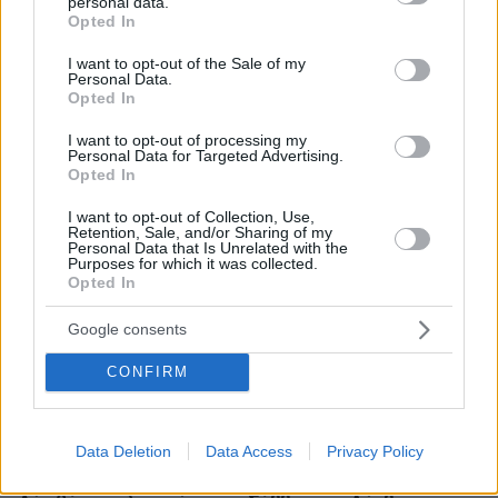
personal data.
grant or deny consent to Google and its third-party tags to
λεωφορείων στον Νίγηρα
Opted In
use your data for below specified purposes in below Google
consent section.
09.08.2026, 01:00
I want to opt-out of the Sale of my
7 ηπειρώτικες πίτες: Φτιάχνουμε πλασίντα, κοθρόπιτα,
Personal Data.
Opted In
μπατσαριά, και άλλες που λατρεύουμε
09.08.2026, 00:59
I want to opt-out of processing my
Personal Data for Targeted Advertising.
Συντριβή ελικοπτέρου στο Ρίο ντε Τζανέιρο, νεκροί οι
Opted In
τέσσερις επιβαίνοντες
I want to opt-out of Collection, Use,
09.08.2026, 00:42
Retention, Sale, and/or Sharing of my
Εκτός ελέγχου μεγάλη δασική πυρκαγιά στον Καναδά,
Personal Data that Is Unrelated with the
χιλιάδες αναγκάστηκαν να εγκαταλείψουν τις εστίες
Purposes for which it was collected.
τους
Opted In
09.08.2026, 00:30
Google consents
Ποιοι μπορεί να είναι οι λόγοι που μια γάτα τινάζεται
στον ύπνο της
CONFIRM
09.08.2026, 00:15
Πολύτεκνες οικογένειες: Μόλις 23.097 στην Ελλάδα –
Πόσες έχουν πάνω από 6 παιδιά
Data Deletion
Data Access
Privacy Policy
09.08.2026, 00:14