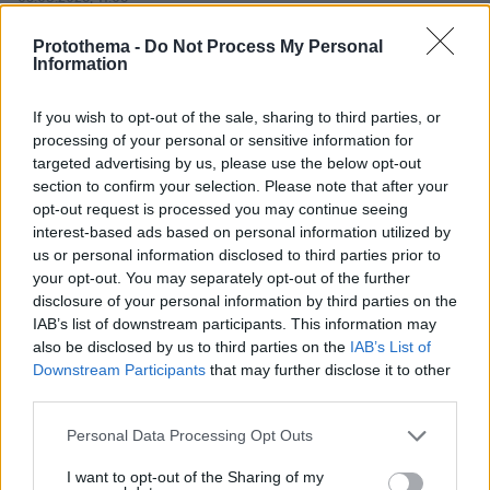
Κάτι αλλάζει στον χάρτη της πανεπιστημιακής εκπαίδευσης
στην Ελλάδα
Protothema -
Do Not Process My Personal
Information
30.07.2026, 15:25
If you wish to opt-out of the sale, sharing to third parties, or
Εθνική Τράπεζα: Η κορυφαία επιλογή για τη χρηματοδότηση
μεγάλων έργων
processing of your personal or sensitive information for
targeted advertising by us, please use the below opt-out
section to confirm your selection. Please note that after your
29.07.2026, 09:39
opt-out request is processed you may continue seeing
Διασκεδάζουμε υπεύθυνα, επιστρέφουμε με ασφάλεια
interest-based ads based on personal information utilized by
us or personal information disclosed to third parties prior to
your opt-out. You may separately opt-out of the further
ΡΟΗ ΕΙΔΗΣΕΩΝ
disclosure of your personal information by third parties on the
IAB’s list of downstream participants. This information may
Ειδήσεις
Δημοφιλή
Σχολιασμένα
also be disclosed by us to third parties on the
IAB’s List of
Downstream Participants
that may further disclose it to other
πριν 12 λεπτά
third parties.
«Δώρο» 1 δισ. δολαρίων στη Κολομβία από τις ΗΠΑ
μετά την ορκωμοσία του νέου τραμπικού προέδρου
Please note that this website/app uses one or more Google
Personal Data Processing Opt Outs
services and may gather and store information including but
πριν μία ώρα
not limited to your visit or usage behaviour. You may click to
I want to opt-out of the Sharing of my
Τουλάχιστον 22 νεκροί κατά τη σύγκρουση δύο