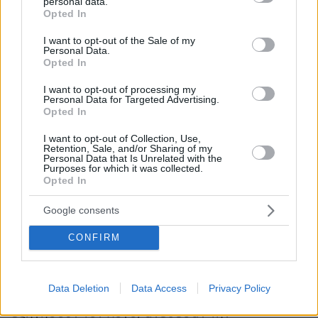
ενάντια στον σύλλογο.
personal data.
grant or deny consent to Google and its third-party tags to
Opted In
use your data for below specified purposes in below Google
Η νομική άποψη
consent section.
I want to opt-out of the Sale of my
Personal Data.
Opted In
«Η οικογένεια είναι αποφασισμένη να πάει
I want to opt-out of processing my
μέχρι τέλους την υπόθεση ούτως ώστε να
Personal Data for Targeted Advertising.
αποδοθούν ευθύνες και να μην μπορέσει ποτέ
Opted In
ο κατηγορούμενος να ξανά κάνει τις ίδιες
I want to opt-out of Collection, Use,
Αναμένουμε τις εξελίξεις και την
πράξεις.
Retention, Sale, and/or Sharing of my
Personal Data that Is Unrelated with the
έρευνα
», τονίζει στο protothema.gr, ο
Purposes for which it was collected.
Opted In
δικηγόρος της οικογένειας, Όθωνας
Παπαδόπουλος.
Google consents
«Για τη συγκεκριμένη υπόθεση, έχει εξαιρετικό
CONFIRM
ενδιαφέρον, ότι όταν οι γονείς του κοριτσιού
είδαν ότι βρισκόταν σε πολύ άσχημη
Data Deletion
Data Access
Privacy Policy
ψυχολογική κατάσταση, χωρίς να μπορούν να
εξηγήσουν τον λόγο, ανέθεσαν την