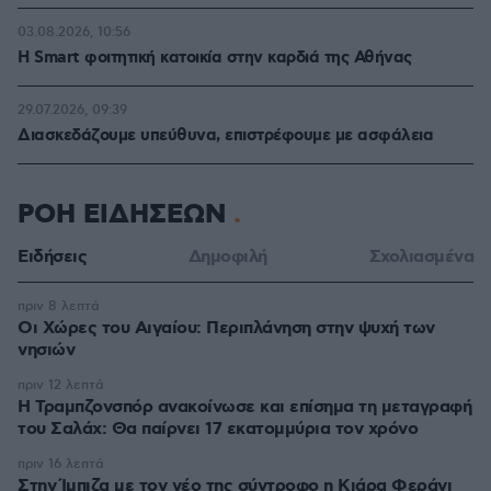
03.08.2026, 10:56
Η Smart φοιτητική κατοικία στην καρδιά της Αθήνας
29.07.2026, 09:39
Διασκεδάζουμε υπεύθυνα, επιστρέφουμε με ασφάλεια
ΡΟΗ ΕΙΔΗΣΕΩΝ
Ειδήσεις
Δημοφιλή
Σχολιασμένα
πριν 8 λεπτά
Οι Xώρες του Αιγαίου: Περιπλάνηση στην ψυχή των
νησιών
πριν 12 λεπτά
Η Τραμπζονσπόρ ανακοίνωσε και επίσημα τη μεταγραφή
του Σαλάχ: Θα παίρνει 17 εκατομμύρια τον χρόνο
πριν 16 λεπτά
Στην Ίμπιζα με τον νέο της σύντροφο η Κιάρα Φεράνι