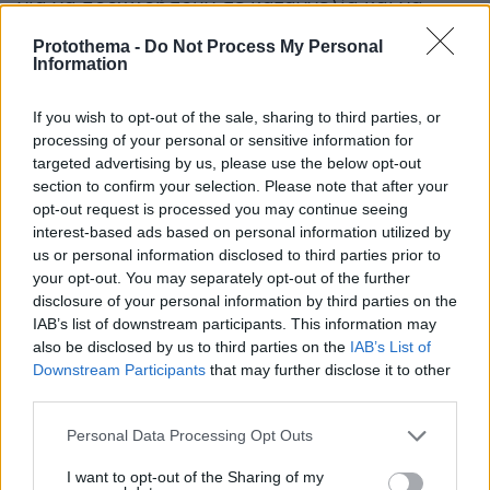
για να προχωρήσουν σε καταγγελία και να
γλιτώσουν το παιδί τους από τον εφιάλτη που
Protothema -
Do Not Process My Personal
ζούσε, εκείνη κάλεσε σε κοινή συνεδρία θύμα
Information
και θύτη, χωρίς να τους αναφέρει το
If you wish to opt-out of the sale, sharing to third parties, or
παραμικρό.
processing of your personal or sensitive information for
targeted advertising by us, please use the below opt-out
Σύμφωνα με πληροφορίες του protothema.gr, η
section to confirm your selection. Please note that after your
16χρονη φέρεται να υποστηρίζει πως όταν ο
opt-out request is processed you may continue seeing
38χρονος συνάντησε την παιδοψυχολόγο
interest-based ads based on personal information utilized by
us or personal information disclosed to third parties prior to
έδειξε να την γνωρίζει, ωστόσο αυτό μένει να
your opt-out. You may separately opt-out of the further
αποδειχθεί το επόμενο διάστημα.
disclosure of your personal information by third parties on the
IAB’s list of downstream participants. This information may
Σημειώνεται ότι ο αθλητικός σύλλογος
also be disclosed by us to third parties on the
IAB’s List of
Downstream Participants
that may further disclose it to other
κωπηλασίας, όπου εργάζονταν ο
third parties.
καταγγελλόμενος, έπαυσε άμεσα τη
συνεργασία τους, ενώ η οικογένεια της
Please note that this website/app uses one or more Google
Personal Data Processing Opt Outs
services and may gather and store information including but
νομικά
ανήλικης δεν σκοπεύει να κινηθεί
not limited to your visit or usage behaviour. You may click to
I want to opt-out of the Sharing of my