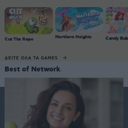
Northern Heights
Candy Bub
Cut The Rope
ΔΕΙΤΕ ΟΛΑ ΤΑ GAMES
Best of Network