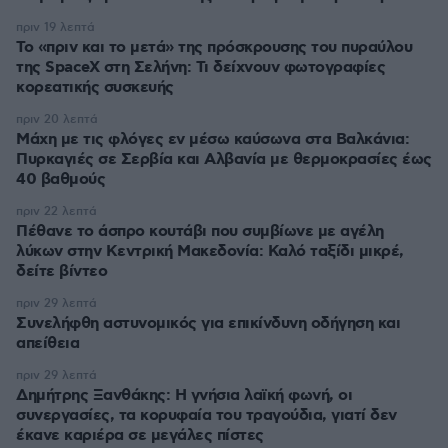
πριν 19 λεπτά
Το «πριν και το μετά» της πρόσκρουσης του πυραύλου
της SpaceX στη Σελήνη: Τι δείχνουν φωτογραφίες
κορεατικής συσκευής
πριν 20 λεπτά
Μάχη με τις φλόγες εν μέσω καύσωνα στα Βαλκάνια:
Πυρκαγιές σε Σερβία και Αλβανία με θερμοκρασίες έως
40 βαθμούς
πριν 22 λεπτά
Πέθανε το άσπρο κουτάβι που συμβίωνε με αγέλη
λύκων στην Κεντρική Μακεδονία: Καλό ταξίδι μικρέ,
δείτε βίντεο
πριν 29 λεπτά
Συνελήφθη αστυνομικός για επικίνδυνη οδήγηση και
απείθεια
πριν 29 λεπτά
Δημήτρης Ξανθάκης: Η γνήσια λαϊκή φωνή, οι
συνεργασίες, τα κορυφαία του τραγούδια, γιατί δεν
έκανε καριέρα σε μεγάλες πίστες