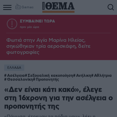
Games
ΣΥΜΒΑΙΝΕΙ ΤΩΡΑ
πριν μία ώρα
Φωτιά στην Aγία Μαρίνα Ηλείας,
σηκώθηκαν τρία αεροσκάφη, δείτε
φωτογραφίες
ΕΛΛΑΔΑ
Ασέλγεια
Σεξουαλική κακοποίηση
Ανήλικη
Αθλήτρια
Θεσσαλονίκη
Προπονητής
«Δεν είναι κάτι κακό», έλεγε
στη 16χρονη για την ασέλγεια ο
προπονητής της
«Πάγωσα, έτρεμαν τα πόδια μου», λέει η