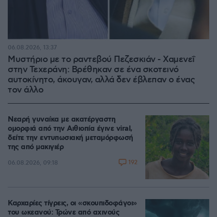
06.08.2026, 13:37
Μυστήριο με το ραντεβού Πεζεσκιάν - Χαμενεΐ
στην Τεχεράνη: Βρέθηκαν σε ένα σκοτεινό
αυτοκίνητο, άκουγαν, αλλά δεν έβλεπαν ο ένας
τον άλλο
Νεαρή γυναίκα με ακατέργαστη
ομορφιά από την Αιθιοπία έγινε viral,
δείτε την εντυπωσιακή μεταμόρφωσή
της από μακιγιέρ
192
06.08.2026, 09:18
Καρχαρίες τίγρεις, οι «σκουπιδοφάγοι»
του ωκεανού: Τρώνε από αχινούς