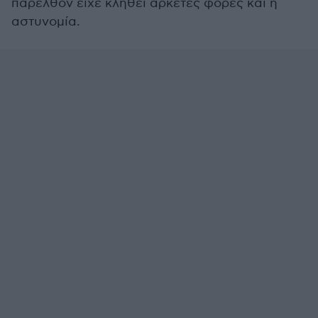
παρελθόν είχε κληθεί αρκετές φορές και η
αστυνομία.