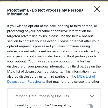
και μάθετε πρώτοι όλες τις ειδήσεις
Protothema -
Do Not Process My Personal
Ειδήσεις
Δείτε όλες τις τελευταίες
από την Ελλάδα
Information
και τον Κόσμο, τη στιγμή που συμβαίνουν, στο
Protothema.gr
If you wish to opt-out of the sale, sharing to third parties, or
processing of your personal or sensitive information for
targeted advertising by us, please use the below opt-out
Σχετικά Άρθρα
section to confirm your selection. Please note that after your
opt-out request is processed you may continue seeing
interest-based ads based on personal information utilized by
us or personal information disclosed to third parties prior to
your opt-out. You may separately opt-out of the further
disclosure of your personal information by third parties on the
IAB’s list of downstream participants. This information may
also be disclosed by us to third parties on the
IAB’s List of
Downstream Participants
that may further disclose it to other
third parties.
Please note that this website/app uses one or more Google
Personal Data Processing Opt Outs
services and may gather and store information including but
not limited to your visit or usage behaviour. You may click to
I want to opt-out of the Sharing of my