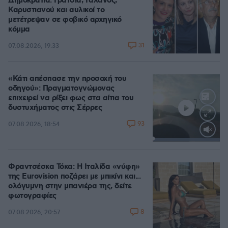
Δημοκρατία: Γρατσία, Γαλανός,
Καρυστιανού και αυλικοί το
μετέτρεψαν σε φοβικό αρχηγικό
κόμμα
31
07.08.2026, 19:33
«Κάτι απέσπασε την προσοχή του
οδηγού»: Πραγματογνώμονας
επιχειρεί να ρίξει φως στα αίτια του
δυστυχήματος στις Σέρρες
93
07.08.2026, 18:54
Loaded
:
100.00%
Φραντσέσκα Τόκα: Η Ιταλίδα «νύφη»
της Eurovision ποζάρει με μπικίνι και...
ολόγυμνη στην μπανιέρα της, δείτε
φωτογραφίες
8
07.08.2026, 20:57