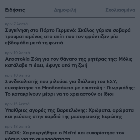
Ειδήσεις
Δημοφιλή
Σχολιασμένα
πριν 7 λεπτά
Συγκίνηση στο Πόρτο Γερμενό: Σκύλος γύρισε σοβαρά
τραυματισμένος στο σπίτι που τον φρόντιζαν μία
εβδομάδα μετά τη φωτιά
πριν 10 λεπτά
Αποστολία Ζώη για τον θάνατο της μητέρας της: Μόλις
κατάλαβε τι έχει, έφυγε από τη ζωή
πριν 10 λεπτά
Συνδικαλιστής που μιλούσε για διάλυση του ΕΣΥ,
ευχαρίστησε το Μποδοσάκειο με επιστολή - Γεωργιάδης:
Το κατακρίνουν μέχρι να το χρειαστούν οι ίδιοι
πριν 15 λεπτά
Υπαίθριες αγορές της Βαρκελώνης: Xρώματα, αρώματα
και γεύσεις στην καρδιά της μεσογειακής Ευρώπης
πριν 18 λεπτά
ΠΑΟΚ: Χειρουργήθηκε ο Μεϊτέ και ευχαρίστησε τον
κόσμο για τη συμπαράσταση