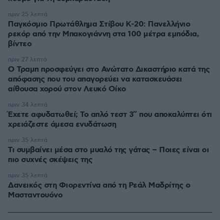
πριν 25 λεπτά
Παγκόσμιο Πρωτάθλημα Στίβου Κ-20: Πανελλήνιο
ρεκόρ από την Μπακογιάννη στα 100 μέτρα εμπόδια,
βίντεο
πριν 27 λεπτά
Ο Τραμπ προσφεύγει στο Ανώτατο Δικαστήριο κατά της
απόφασης που του απαγορεύει να κατασκευάσει
αίθουσα χορού στον Λευκό Οίκο
πριν 34 λεπτά
Έχετε αφυδατωθεί; Το απλό τεστ 3″ που αποκαλύπτει ότι
χρειάζεστε άμεσα ενυδάτωση
πριν 35 λεπτά
Τι συμβαίνει μέσα στο μυαλό της γάτας – Ποιες είναι οι
πιο συχνές σκέψεις της
πριν 35 λεπτά
Δανεικός στη Φιορεντίνα από τη Ρεάλ Μαδρίτης ο
Μασταντουόνο