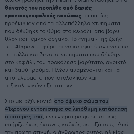
ο
ολοκληρώθηκε την Πέμπτη, διαπιστώθηκε ότι
θάνατός του προήλθε από βαριές
κρανιοεγκεφαλικές κακώσεις
, οι οποίες
προέκυψαν από τα αλλεπάλληλα χτυπήματα
που δέχθηκε το θύμα στο κεφάλι, από βαρύ
θλον και τέμνον όργανο. Το «νήμα» της ζωής
του 41χρονου, φέρεται να κόπηκε όταν ένα από
τα πολλά και δυνατά χτυπήματα που δέχθηκε
στο κεφάλι, του προκάλεσε βαρύτατο, ανοιχτό
και βαθύ τραύμα. Πλέον αναμένονται και τα
αποτελέσματα των ιστολογικών και
τοξικολογικών εξετάσεων.
Στο μεταξύ, κοντά
στο άψυχο σώμα του
41χρονου εντοπίστηκε σε λιπόθυμη κατάσταση
ο πατέρας του
, ενώ νωρίτερα φέρεται πως
υπήρξε ένας έντονος καβγάς μεταξύ τους. Από
την πρώτη στιγμή, ο άνθρωπος αυτός, ηλικίας