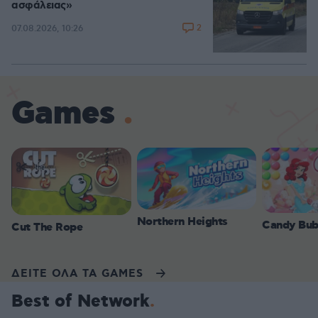
ασφάλειας»
2
07.08.2026, 10:26
Games
Northern Heights
Candy Bub
Cut The Rope
ΔΕΙΤΕ ΟΛΑ ΤΑ GAMES
Best of Network