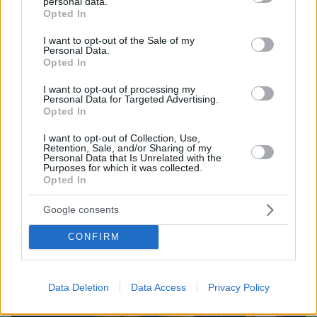
personal data.
grant or deny consent to Google and its third-party tags to
Opted In
use your data for below specified purposes in below Google
consent section.
I want to opt-out of the Sale of my
Personal Data.
Opted In
I want to opt-out of processing my
Personal Data for Targeted Advertising.
Opted In
27.10.2022, 20:11
Πολλαπλά χτυπήματα στο κεφάλι, πιθανώς από σκεπάρνι,
I want to opt-out of Collection, Use,
οδήγησαν στον θάνατο τον 41χρονο στη Θεσσαλονίκη
Retention, Sale, and/or Sharing of my
Personal Data that Is Unrelated with the
Purposes for which it was collected.
Opted In
Thema Insights
Google consents
CONFIRM
Data Deletion
Data Access
Privacy Policy