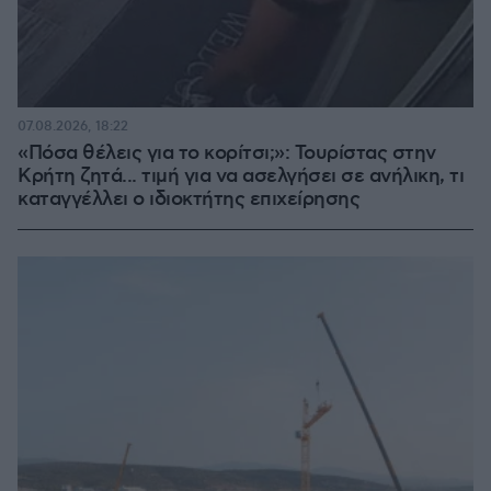
07.08.2026, 18:22
«Πόσα θέλεις για το κορίτσι;»: Τουρίστας στην
Κρήτη ζητά... τιμή για να ασελγήσει σε ανήλικη, τι
καταγγέλλει ο ιδιοκτήτης επιχείρησης